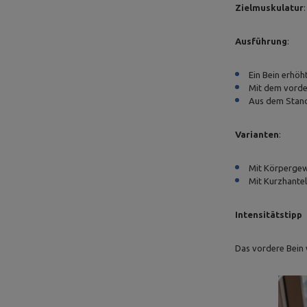
Zielmuskulatur
Ausführung
:
Ein Bein erhöht
Mit dem vorde
Aus dem Stand
Varianten
:
Mit Körpergew
Mit Kurzhantel
Intensitätstipp
Das vordere Bein 