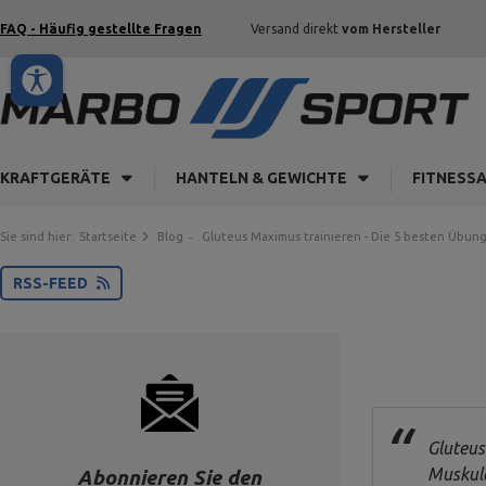
FAQ - Häufig gestellte Fragen
Versand direkt
vom Hersteller
KRAFTGERÄTE
HANTELN & GEWICHTE
FITNESS
Sie sind hier:
Startseite
Blog
Gluteus Maximus trainieren - Die 5 besten Übun
RSS-FEED
Gluteus
Muskula
Abonnieren Sie den