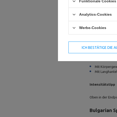
Funktionale Cookies 
Zielmuskulatur
Analytics-Cookies
Ausführung
:
Werbe-Cookies
Oberer Rücken 
Gesäß absenke
Oben kurz hal
ICH BESTÄTIGE DIE
Varianten
:
Mit Körpergewi
Mit Langhante
Intensitätstipp
Oben in der Endp
Bulgarian Sp