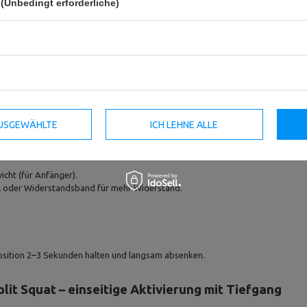
(Unbedingt erforderliche)
: Gluteus Maximus (Hauptfokus), Gluteus Medius, hintere Oberschenkel
auf einer Bank, Füße hüftbreit aufgestellt.
n, dann Hüfte kräftig nach oben drücken.
ten, Spannung im Po spüren
 AUSGEWÄHLTE
ICH LEHNE ALLE
cht (für Anfänger).
l oder Widerstandsband für mehr Widerstand.
osition 2–3 Sekunden halten und langsam absenken.
lit Squat – einseitige Aktivierung mit Tiefgang