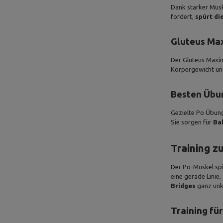
Dank starker Musk
fordert,
spürt di
Gluteus Max
Der Gluteus Maxi
Körpergewicht und
Besten Übun
Gezielte Po Übung
Sie sorgen für
Ba
Training z
Der Po-Muskel spi
eine gerade Linie
Bridges
ganz unko
Training fü