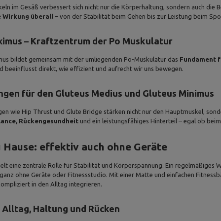
eln im Gesäß verbessert sich nicht nur die Körperhaltung, sondern auch die B
e Wirkung überall
– von der Stabilität beim Gehen bis zur Leistung beim Spo
imus – Kraftzentrum der Po Muskulatur
mus bildet gemeinsam mit der umliegenden Po-Muskulatur das
Fundament f
 beeinflusst direkt, wie effizient und aufrecht wir uns bewegen.
gen für den Gluteus Medius und Gluteus Minimus
en wie Hip Thrust und Glute Bridge stärken nicht nur den Hauptmuskel, son
lance, Rückengesundheit
und ein leistungsfähiges Hinterteil – egal ob bei
u Hause: effektiv auch ohne Geräte
elt eine zentrale Rolle für Stabilität und Körperspannung. Ein regelmäßiges 
, ganz ohne Geräte oder Fitnessstudio. Mit einer Matte und einfachen Fitnessb
mpliziert in den Alltag integrieren.
r Alltag, Haltung und Rücken