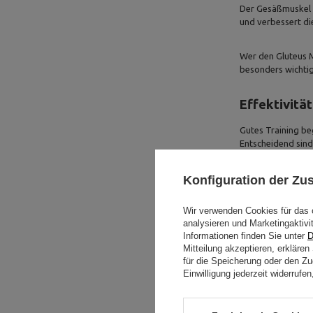
Der Gesäßmuskel s
und verbessert di
Wer den Gluteus M
besonders wichtig 
Effektivitä
Gutes Training be
Entscheidend sind
Schon kurze Wo
Konfiguration der Z
Kombination mit a
Wir verwenden Cookies für das 
analysieren und Marketingaktivi
Jede Po Üb
Informationen finden Sie unter
D
Mitteilung akzeptieren, erkläre
Ein effektives Ges
für die Speicherung oder den Zug
den bewährtesten
Einwilligung jederzeit widerruf
Hip Thrust –