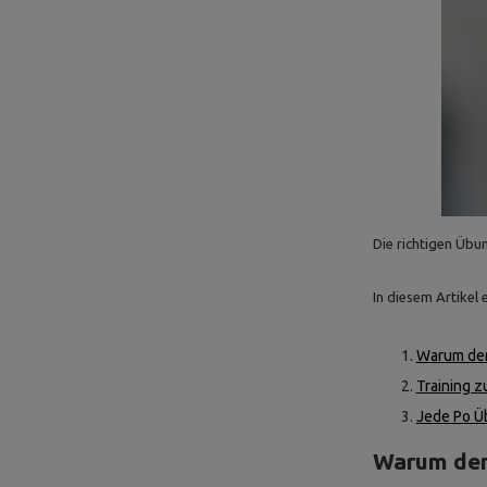
Die richtigen Übu
In diesem Artikel 
Warum den
Training z
Jede Po Üb
Warum den