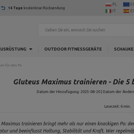
PL
E
14 Tage
kostenlose Rücksendung
IT
E
AUSRÜSTUNG
OUTDOOR FITNESSGERÄTE
SCHAUKE
gen für den Po
Gluteus Maximus trainieren - Die 5
Datum der Hinzufügung: 2025-08-20 | Datum der Änderu
Lesezeit: 6 min.
 Maximus trainieren bringt mehr als nur einen knackigen Po: der
tur und beeinflusst Haltung, Stabilität und Kraft. Wer regelmäßi