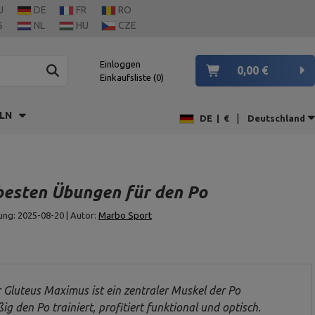
U
DE
FR
RO
S
NL
HU
CZE
Einloggen
0,00 €
Einkaufsliste
0
LN
|
DE
|
€
Deutschland
 besten Übungen für den Po
ng: 2025-08-20 | Autor:
Marbo Sport
 Gluteus Maximus ist ein zentraler Muskel der Po
g den Po trainiert, profitiert funktional und optisch.