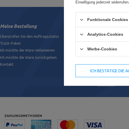
Einwilligung jederzeit widerruf
Funktionale Cookies 
Meine Bestellung
Mein konto
Analytics-Cookies
Überprüfen Sie den Auftragsstatus
Registrieren
Track-Paket
Meine Bestellunge
Werbe-Cookies
Ich möchte die Ware reklamieren
Liste der gekaufte
Ich möchte die Ware zurückgeben
Warenkorb
Kontakt
Wunschliste
ICH BESTÄTIGE DIE
Transaktionsverlau
Ihre Rabatte
Newsletter
ZAHLUNGSMETHODEN