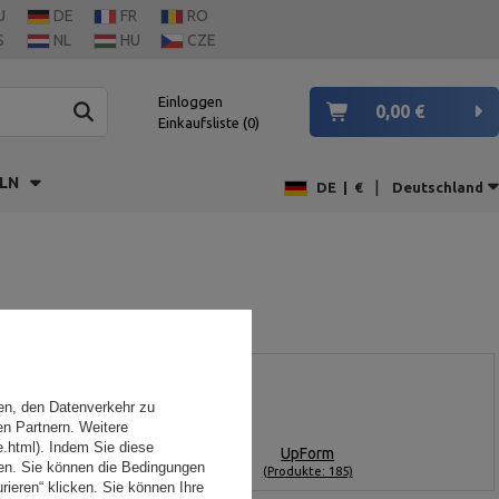
U
DE
FR
RO
S
NL
HU
CZE
Einloggen
0,00 €
Einkaufsliste
0
LN
|
DE
|
€
Deutschland
en, den Datenverkehr zu
en Partnern. Weitere
e.html). Indem Sie diese
UpForm
den. Sie können die Bedingungen
(Produkte: 185)
rieren“ klicken. Sie können Ihre