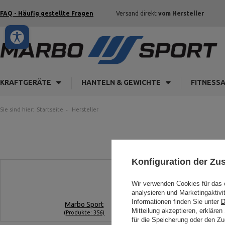
FAQ - Häufig gestellte Fragen
Versand direkt
vom Hersteller
KRAFTGERÄTE
HANTELN & GEWICHTE
FITNESS
Sie sind hier:
Startseite
Hersteller
Konfiguration der Z
Wir verwenden Cookies für das 
analysieren und Marketingaktivi
Informationen finden Sie unter
D
Marbo Sport
Mitteilung akzeptieren, erkläre
(Produkte: 356)
für die Speicherung oder den Zug