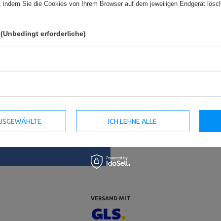
en, indem Sie die Cookies von Ihrem Browser auf dem jeweiligen Endgerät lösc
(Unbedingt erforderliche)
Informationen
Impressum
Versandinformationen
n
Zahlungsbedingungen
n Waren
AGB
Datenschutz
Widerrufsbelehrung
 AUSGEWÄHLTE
ICH LEHNE ALLE
f
VERSAND MIT