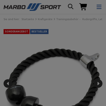
Sie sind hier:
Startseite
Kraftgeräte
Trainingszubehör
Rudergriffe, Latzug
SONDERANGEBOT
BESTSELLER