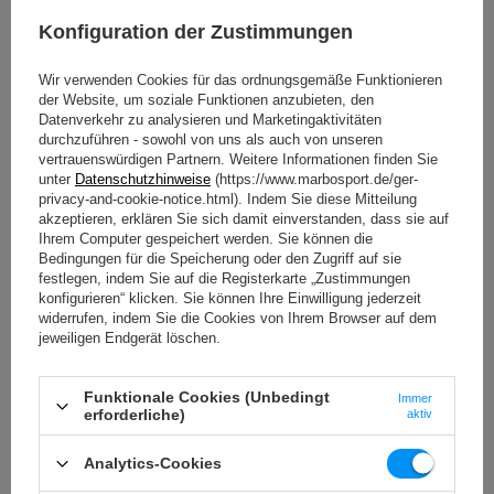
Konfiguration der Zustimmungen
HERUNTERLADEN
Wir verwenden Cookies für das ordnungsgemäße Funktionieren
WICHTIGE SICHERHEITSHINWEISE
der Website, um soziale Funktionen anzubieten, den
Datenverkehr zu analysieren und Marketingaktivitäten
WICHTIGE SICHERHEITSHINWEISE
durchzuführen - sowohl von uns als auch von unseren
vertrauenswürdigen Partnern. Weitere Informationen finden Sie
unter
Datenschutzhinweise
(https://www.marbosport.de/ger-
privacy-and-cookie-notice.html). Indem Sie diese Mitteilung
akzeptieren, erklären Sie sich damit einverstanden, dass sie auf
Ihrem Computer gespeichert werden. Sie können die
Bedingungen für die Speicherung oder den Zugriff auf sie
festlegen, indem Sie auf die Registerkarte „Zustimmungen
Technische Daten
konfigurieren“ klicken. Sie können Ihre Einwilligung jederzeit
widerrufen, indem Sie die Cookies von Ihrem Browser auf dem
jeweiligen Endgerät löschen.
Länge
85 cm
Funktionale Cookies (Unbedingt
Immer
erforderliche)
aktiv
Durchmesser
25 mm
Analytics-Cookies
Gewicht
0,5 kg