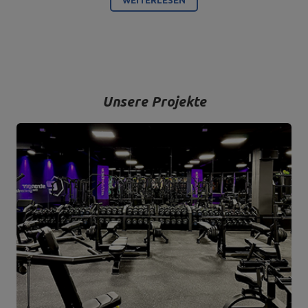
produzieren.
Bodybuilding ist unsere Leidenschaft und durch die Kombination
mit einem modernen Maschinenpark sind wir in der Lage,
hochwertigste Trainingsgeräte anzubieten, die mit Liebe zum
Detail und vor allem mit Blick auf Ihren Komfort und Ihre Sicherheit
hergestellt werden.
Unsere Projekte
Das Unternehmen hat seinen Sitz in der polnischen Stadt
Starachowice in der Woiwodschaft Świętokrzyskie. Hier befinden
sich unsere Büroräume und die Produktions- und Lagerhallen. Von
hier aus werden alle Formen des Online-Verkaufs und der Kontakt
mit unseren Kunden gesteuert. Von hier aus werden auch unsere
Produkte für einzelne Empfänger und Partnergeschäfte geschickt.
Das Herz unseres Unternehmens liegt in Starachowice und das ist
die Ortschaft, wo alles anfängt.