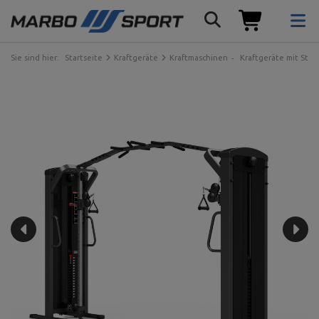
Sie sind hier:
Startseite
Kraftgeräte
Kraftmaschinen
Kraftgeräte mit Ste