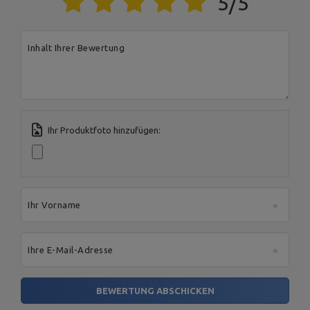
5/5
Für dieses Produkt verantwortliche Stelle in der EU
Inhalt Ihrer Bewertung
Address:
Boczna 41
Postal Code:
27-200
MARBO Ulikowski
City:
Starachowice
Hersteller
Spółka Komandytowa
Country:
Polen
E-mail address:
serwis@marbosport.eu
Ihr Produktfoto hinzufügen:
Ihr Vorname
Ihre E-Mail-Adresse
BEWERTUNG ABSCHICKEN