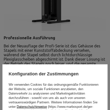
Professionelle Ausführung
Bei der Neuauflage der Profi-Serie ist das Gehäuse des
Stapels mit einer Kunststoffabdeckung versehen,
während der Stapel selbst durch lichtdurchlässige
Plexiglasscheiben abgeschirmt ist. Dank dieser Lösung ist
der Betrieb des Stapels noch leiser, und die gesamte
Maschine hat ein ästhetisches und auffälliges Aussehen.
Konfiguration der Zustimmungen
Wir verwenden Cookies für das ordnungsgemäße Funktionieren
der Website, um soziale Funktionen anzubieten, den
Datenverkehr zu analysieren und Marketingaktivitäten
durchzuführen - sowohl von uns als auch von unseren
vertrauenswürdigen Partnern. Weitere Informationen finden Sie
unter
Datenschutzhinweise
(https://www.marbosport.de/ger-