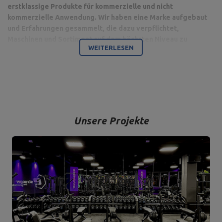
erstklassige Produkte für kommerzielle und nicht
kommerzielle Anwendung. Wir haben eine Marke aufgebaut
und Erfahrungen gesammelt, die dazu verpflichtet,
Maschinen und Sortiment auf dem höchsten Niveau zu
WEITERLESEN
produzieren.
Bodybuilding ist unsere Leidenschaft und durch die Kombination
mit einem modernen Maschinenpark sind wir in der Lage,
hochwertigste Trainingsgeräte anzubieten, die mit Liebe zum
Detail und vor allem mit Blick auf Ihren Komfort und Ihre Sicherheit
hergestellt werden.
Unsere Projekte
Das Unternehmen hat seinen Sitz in der polnischen Stadt
Starachowice in der Woiwodschaft Świętokrzyskie. Hier befinden
sich unsere Büroräume und die Produktions- und Lagerhallen. Von
hier aus werden alle Formen des Online-Verkaufs und der Kontakt
mit unseren Kunden gesteuert. Von hier aus werden auch unsere
Produkte für einzelne Empfänger und Partnergeschäfte geschickt.
Das Herz unseres Unternehmens liegt in Starachowice und das ist
die Ortschaft, wo alles anfängt.