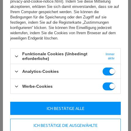
privacy-and-cookie-notice.html). Indem Sie diese Mitteilung
akzeptieren, erklären Sie sich damit einverstanden, dass sie auf
Ihrem Computer gespeichert werden. Sie können die
Bedingungen für die Speicherung oder den Zugriff auf sie
festlegen, indem Sie auf die Registerkarte „Zustimmungen
konfigurieren“ klicken. Sie können Ihre Einwilligung jederzeit
widerrufen, indem Sie die Cookies von Ihrem Browser auf dem
jeweiligen Endgerät löschen.
Funktionale Cookies (Unbedingt
Immer
erforderliche)
aktiv
Professional Line - Geräte für den gewerblichen
Einsatz
Analytics-Cookies
Das Beste, was einem echten Bodybuilder passieren kann
- die Marbo Professional Serie.
Werbe-Cookies
Die Geräte dieser Linie verfügen über eine
Konformitätserklärung nach der Norm PN-EN 957-4:2007
und können in kommerziellen und öffentlichen
ICH BESTÄTIGE ALLE
Fitnessstudios eingesetzt werden. Erleben Sie das
Vergnügen, an den besten Geräten auf dem Markt zu
trainieren! Klasse: S - Geräte für die gewerbliche Nutzung.
ICH BESTÄTIGE DIE AUSGEWÄHLTE
Um die Sicherheit Ihrer Kunden zu gewährleisten, wurden