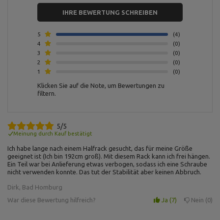
Für dieses Produkt verantwortliche Stelle in der EU
IHRE BEWERTUNG SCHREIBEN
Address:
Boczna 41
5
4
Postal Code:
27-200
MARBO Ulikowski
City:
Starachowice
4
0
Hersteller
Spółka Komandytowa
Country:
Polen
3
0
E-mail address:
2
0
serwis@marbosport.eu
1
0
Klicken Sie auf die Note, um Bewertungen zu
filtern.
5/5
Meinung durch Kauf bestätigt
Ich habe lange nach einem Halfrack gesucht, das für meine Größe
geeignet ist (Ich bin 192cm groß). Mit diesem Rack kann ich frei hängen.
Ein Teil war bei Anlieferung etwas verbogen, sodass ich eine Schraube
nicht verwenden konnte. Das tut der Stabilität aber keinen Abbruch.
Dirk, Bad Homburg
War diese Bewertung hilfreich?
Ja
7
Nein
0