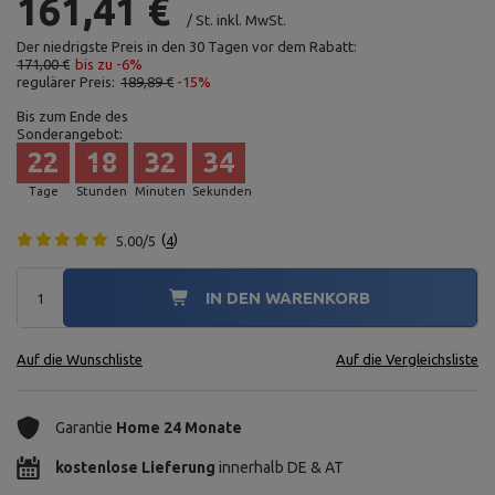
161,41 €
/
St.
inkl. MwSt.
Der niedrigste Preis in den 30 Tagen vor dem Rabatt:
171,00 €
bis zu -6%
regulärer Preis:
189,89 €
-15%
Bis zum Ende des
Sonderangebot:
22
18
32
33
Tage
Stunden
Minuten
Sekunden
5.00/5
4
IN DEN WARENKORB
Auf die Wunschliste
Auf die Vergleichsliste
Garantie
Home 24 Monate
kostenlose Lieferung
innerhalb DE & AT