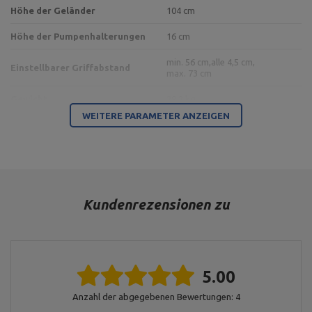
Höhe der Geländer
104 cm
Höhe der Pumpenhalterungen
16 cm
min. 56 cm,
alle 4,5 cm,
Einstellbarer Griffabstand
max. 73 cm
Gewicht
28,2 kg
WEITERE PARAMETER ANZEIGEN
Gewichtsbelastung
200 kg
Profil
40 x 40 mm
5 Stufen,
min. 190 cm,
Höheneinstellung
max. 246 cm,
alle 14 cm
Kundenrezensionen zu
Durchmesser des Handgriffs-
30 mm
Teils
Oberflächengüte
Pulverlackierung
5.00
Zustand
Neu
Anzahl der abgegebenen Bewertungen: 4