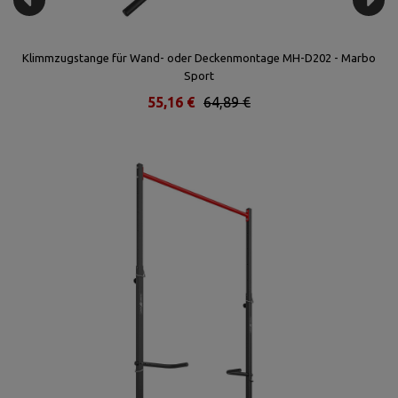
Klimmzugstange für Wand- oder Deckenmontage MH-D202 - Marbo
M
Sport
55,16 €
64,89 €