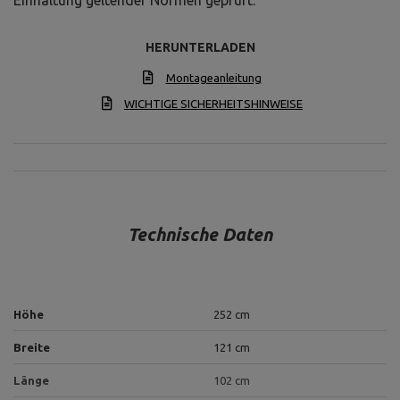
Einhaltung geltender Normen geprüft.
HERUNTERLADEN
Montageanleitung
WICHTIGE SICHERHEITSHINWEISE
Technische Daten
Höhe
252 cm
Breite
121 cm
Länge
102 cm