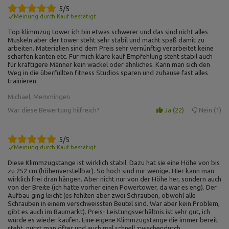
5/5
Meinung durch Kauf bestätigt
Top klimmzug tower ich bin etwas schwerer und das sind nicht alles
Muskeln aber der tower steht sehr stabil und macht spaß damit zu
arbeiten. Materialien sind dem Preis sehr vernünftig verarbeitet keine
scharfen kanten etc. Für mich klare kauf Empfehlung steht stabil auch
für kräftigere Männer kein wackel oder ähnliches. Kann man sich den
Weg in die überfüllten fitness Studios sparen und zuhause fast alles
trainieren.
Michael, Memmingen
War diese Bewertung hilfreich?
Ja
22
Nein
1
5/5
Meinung durch Kauf bestätigt
Diese Klimmzugstange ist wirklich stabil. Dazu hat sie eine Höhe von bis
zu 252 cm (höhenverstellbar). So hoch sind nur wenige. Hier kann man
wirklich frei dran hängen. Aber nicht nur von der Höhe her, sondern auch
von der Breite (ich hatte vorher einen Powertower, da war es eng). Der
Aufbau ging leicht (es fehlten aber zwei Schrauben, obwohl alle
Schrauben in einem verschweissten Beutel sind. War aber kein Problem,
gibt es auch im Baumarkt). Preis- Leistungsverhältnis ist sehr gut, ich
würde es wieder kaufen. Eine eigene Klimmzugstange die immer bereit
steht, nutzt man öfter und auch mal schnell zwischendurch.