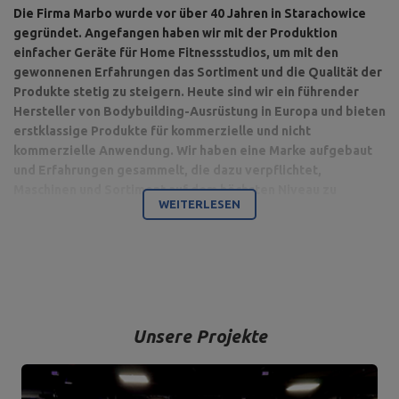
Die Firma Marbo wurde vor über 40 Jahren in Starachowice
gegründet. Angefangen haben wir mit der Produktion
einfacher Geräte für Home Fitnessstudios, um mit den
gewonnenen Erfahrungen das Sortiment und die Qualität der
Produkte stetig zu steigern. Heute sind wir ein führender
Hersteller von Bodybuilding-Ausrüstung in Europa und bieten
erstklassige Produkte für kommerzielle und nicht
kommerzielle Anwendung. Wir haben eine Marke aufgebaut
und Erfahrungen gesammelt, die dazu verpflichtet,
Maschinen und Sortiment auf dem höchsten Niveau zu
WEITERLESEN
produzieren.
Bodybuilding ist unsere Leidenschaft und durch die Kombination
mit einem modernen Maschinenpark sind wir in der Lage,
hochwertigste Trainingsgeräte anzubieten, die mit Liebe zum
Detail und vor allem mit Blick auf Ihren Komfort und Ihre Sicherheit
hergestellt werden.
Unsere Projekte
Das Unternehmen hat seinen Sitz in der polnischen Stadt
Starachowice in der Woiwodschaft Świętokrzyskie. Hier befinden
sich unsere Büroräume und die Produktions- und Lagerhallen. Von