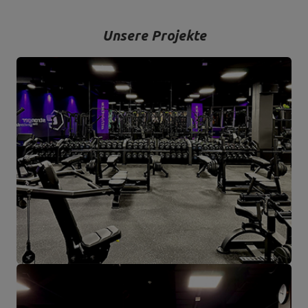
Detail und vor allem mit Blick auf Ihren Komfort und Ihre Sicherheit
hergestellt werden.
Unsere Projekte
Das Unternehmen hat seinen Sitz in der polnischen Stadt
Starachowice in der Woiwodschaft Świętokrzyskie. Hier befinden
sich unsere Büroräume und die Produktions- und Lagerhallen. Von
hier aus werden alle Formen des Online-Verkaufs und der Kontakt
mit unseren Kunden gesteuert. Von hier aus werden auch unsere
Produkte für einzelne Empfänger und Partnergeschäfte geschickt.
Das Herz unseres Unternehmens liegt in Starachowice und das ist
die Ortschaft, wo alles anfängt.