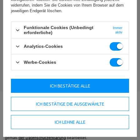
widerrufen, indem Sie die Cookies von Ihrem Browser auf dem
jeweiligen Endgerät löschen.
Funktionale Cookies (Unbedingt
Immer
erforderliche)
Ihr Vorname
aktiv
Analytics-Cookies
Ihre E-Mail-Adresse
Werbe-Cookies
BEWERTUNG ABSCHICKEN
ICH BESTÄTIGE ALLE
ICH BESTÄTIGE DIE AUSGEWÄHLTE
Frage zum Produkt stellen
ICH LEHNE ALLE
Wenn die obige Produktbeschreibung unzureichend ist, können Sie uns
eine Frage zu diesem Produkt schicken. Wir werden versuchen, Ihre
Frage so schnell wie möglich zu beantworten.
Deine Daten werden
gemäß
der Datenschutzerklärung
bearbeitet.