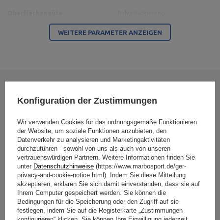
Oberflächengüte
Pulverlackierung
WEITERE PARAMETER ANZEIGEN
Für dieses Produkt verantwortliche Stelle in der EU
Address:
Boczna 41
Postal Code:
27-200
MARBO Ulikowski
City:
Starachowice
Hersteller
Spółka Komandytowa
Country:
Polen
Ihre Bewertung schreiben
E-mail address:
Konfiguration der Zustimmungen
serwis@marbosport.eu
Ihre Note:
Wir verwenden Cookies für das ordnungsgemäße Funktionieren
5/5
der Website, um soziale Funktionen anzubieten, den
Datenverkehr zu analysieren und Marketingaktivitäten
durchzuführen - sowohl von uns als auch von unseren
vertrauenswürdigen Partnern. Weitere Informationen finden Sie
Inhalt Ihrer Bewertung
unter
Datenschutzhinweise
(https://www.marbosport.de/ger-
privacy-and-cookie-notice.html). Indem Sie diese Mitteilung
akzeptieren, erklären Sie sich damit einverstanden, dass sie auf
Ihrem Computer gespeichert werden. Sie können die
Bedingungen für die Speicherung oder den Zugriff auf sie
festlegen, indem Sie auf die Registerkarte „Zustimmungen
Ihr Produktfoto hinzufügen:
konfigurieren“ klicken. Sie können Ihre Einwilligung jederzeit