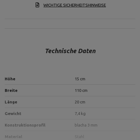
WICHTIGE SICHERHEITSHINWEISE
Technische Daten
Höhe
15 cm
Breite
110 cm
Länge
20 cm
Gewicht
7,4 kg
Konstruktionsprofil
blacha 3 mm
Material
Stahl