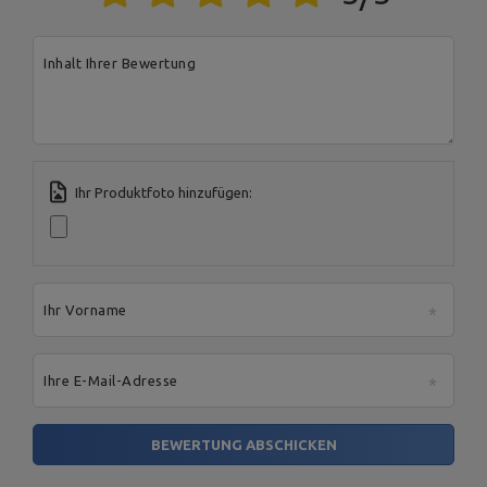
Address:
Boczna 41
Postal Code:
27-200
MARBO Ulikowski
City:
Starachowice
Hersteller
Inhalt Ihrer Bewertung
Spółka Komandytowa
Country:
Polen
E-mail address:
serwis@marbosport.eu
Ihr Produktfoto hinzufügen:
Ihr Vorname
Ihre E-Mail-Adresse
BEWERTUNG ABSCHICKEN