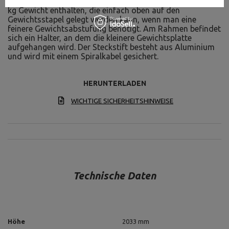
Im Lieferumfang ist eine weitere Gewichtsplatte mit 3,75
kg Gewicht enthalten, die einfach oben auf den
Gewichtsstapel gelegt werden kann, wenn man eine
feinere Gewichtsabstufung benötigt. Am Rahmen befindet
sich ein Halter, an dem die kleinere Gewichtsplatte
aufgehangen wird. Der Steckstift besteht aus Aluminium
und wird mit einem Spiralkabel gesichert.
HERUNTERLADEN
WICHTIGE SICHERHEITSHINWEISE
Technische Daten
Höhe
2033 mm