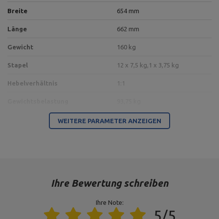
Breite
654 mm
Länge
662 mm
Gewicht
160 kg
Stapel
12 x 7,5 kg,
1 x 3,75 kg
Hebelverhältnis
1:1
Gewichtsbelastung
93,75 kg
100 x 60 x 3 mm,
WEITERE PARAMETER ANZEIGEN
Profil
Rohr 60,3 x 3,2 mm,
Rohr 76,1 x 3,2 mm
Typ der Belastung
Gewichtsstapel
Farbe des Rahmens
schwarz
Ihre Bewertung schreiben
Ihre Note:
Für dieses Produkt verantwortliche Stelle in der EU
5/5