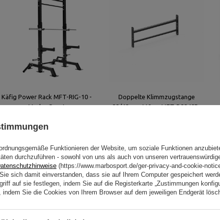
Käfig Power Rack MFT-RIG-10 -
Doppelte Klimmzugstange
Marbo Sport
33/48mm 110cm MFT-D3348P-
110 - Marbo Sport
ustimmungen
897,00 €
106,00 €
ordnungsgemäße Funktionieren der Website, um soziale Funktionen anzubiet
täten durchzuführen - sowohl von uns als auch von unseren vertrauenswürdig
atenschutzhinweise
(https://www.marbosport.de/ger-privacy-and-cookie-notic
n Sie sich damit einverstanden, dass sie auf Ihrem Computer gespeichert wer
riff auf sie festlegen, indem Sie auf die Registerkarte „Zustimmungen konfigu
en, indem Sie die Cookies von Ihrem Browser auf dem jeweiligen Endgerät lösc