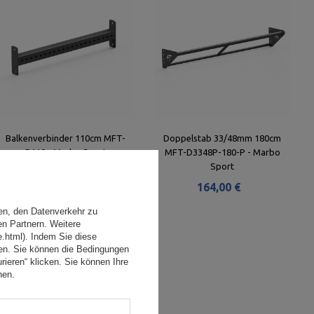
Balkenverbinder 110cm MFT-
Doppelstab 33/48mm 180cm
B110 - Marbo Sport
MFT-D3348P-180-P - Marbo
Sport
106,00 €
164,00 €
en, den Datenverkehr zu
en Partnern. Weitere
e.html). Indem Sie diese
den. Sie können die Bedingungen
rieren“ klicken. Sie können Ihre
hen.