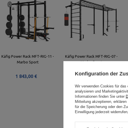
Käfig Power Rack MFT-RIG-11 -
Käfig Power Rack MFT-RIG-07 -
Marbo Sport
Marbo Sport
Konfiguration der Z
1 843,00 €
2 784,00 €
Wir verwenden Cookies für das 
analysieren und Marketingaktivi
Informationen finden Sie unter
D
Mitteilung akzeptieren, erkläre
für die Speicherung oder den Zug
Einwilligung jederzeit widerruf