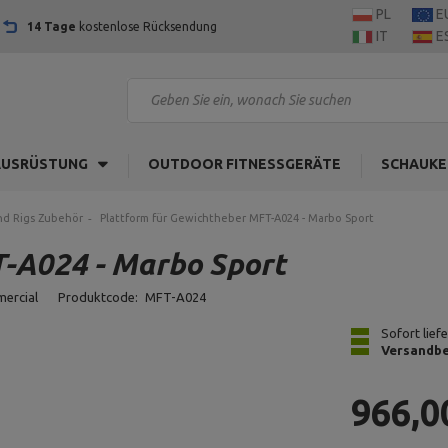
PL
E
14 Tage
kostenlose Rücksendung
IT
E
AUSRÜSTUNG
OUTDOOR FITNESSGERÄTE
SCHAUKE
nd Rigs Zubehör
Plattform für Gewichtheber MFT-A024 - Marbo Sport
T-A024 - Marbo Sport
mercial
Produktcode:
MFT-A024
Sofort lief
Versandbe
966,0