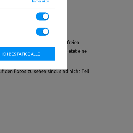
Immer aktiv
für den Einbau in das FT-
hutzfläche für den Bereich der freien
 hervorragende Dämpfung und bietet eine
ICH BESTÄTIGE ALLE
Ihrem Club.
uf den Fotos zu sehen sind, sind nicht Teil