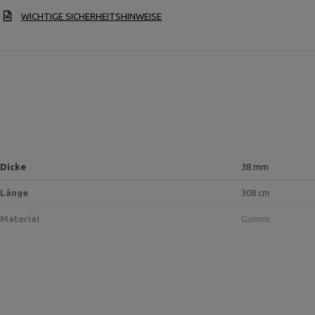
WICHTIGE SICHERHEITSHINWEISE
Dicke
38 mm
Länge
308 cm
Material
Gummi