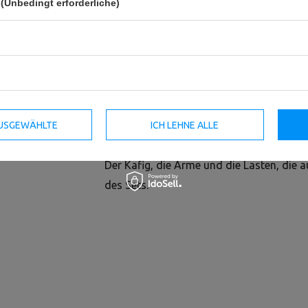
(Unbedingt erforderliche)
Die Gewichtheberplattform MFT-A024 ist 
Funktionstrainingssystem vorgesehen.
Die MFT-A024 Plattform ist eine ideale Sc
Gewichte. Das Produkt verfügt über eine
 AUSGEWÄHLTE
ICH LEHNE ALLE
schützende Oberfläche für den Boden in 
Der Käfig, die Arme und die Lasten, die a
des Sets.