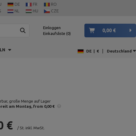
U
DE
FR
RO
S
NL
HU
CZE
Einloggen
0,00 €
Einkaufsliste
0
LN
|
DE
|
€
Deutschland
erbar, große Menge auf Lager
reit am Montag
from 0,00 €
0 €
/
St.
inkl. MwSt.