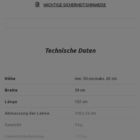
WICHTIGE SICHERHEITSHINWEISE
Technische Daten
Höhe
min. 50 cm,
maks. 62 cm
Breite
39 cm
Länge
132 cm
Abmessung der Lehne
110 x 22 cm
Gewicht
9 kg
Gewichtsbelastung
110 kg