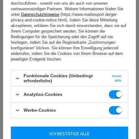
durchzuführen - sowohl von uns als auch von unseren
vertrauenswürdigen Partnern. Weitere Informationen finden Sie
unter
Datenschutzhinweise
(https://www.marbosport.de/ger-
privacy-and-cookie-notice.html). Indem Sie diese Mitteilung
akzeptieren, erklären Sie sich damit einverstanden, dass sie auf
Ihrem Computer gespeichert werden. Sie können die
Bedingungen für die Speicherung oder den Zugriff auf sie
festlegen, indem Sie auf die Registerkarte „Zustimmungen
konfigurieren“ klicken. Sie können Ihre Einwilligung jederzeit
widerrufen, indem Sie die Cookies von Ihrem Browser auf dem
jeweiligen Endgerät löschen.
Funktionale Cookies (Unbedingt
Immer
erforderliche)
aktiv
Analytics-Cookies
Werbe-Cookies
Kunststofffüße
Dank der Kunststofffüße können Sie sicher sein, dass SH-
15 Bauchbank nicht den Boden zerkratzen wird.
ICH BESTÄTIGE ALLE