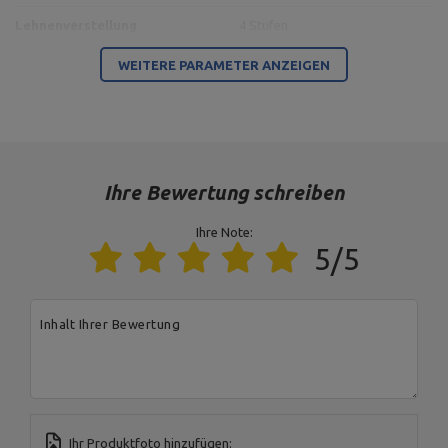
Lehnenverstellung
4 Stufen
Profil
40 x 40 mm
WEITERE PARAMETER ANZEIGEN
Material
Stahl
Oberflächengüte
Pulverlackierung
Ihre Bewertung schreiben
Für dieses Produkt verantwortliche Stelle in der EU
Ihre Note:
Address:
Boczna 41
5/5
Postal Code:
27-200
MARBO Ulikowski
City:
Starachowice
Hersteller
Spółka Komandytowa
Country:
Polen
E-mail address:
Inhalt Ihrer Bewertung
serwis@marbosport.eu
Ihr Produktfoto hinzufügen: