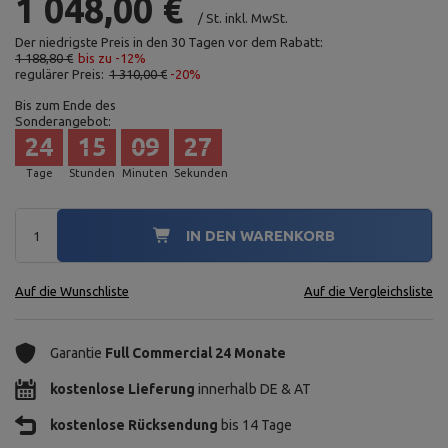
1 048,00 €
/
St.
inkl. MwSt.
Der niedrigste Preis in den 30 Tagen vor dem Rabatt:
1 188,80 €
bis zu -12%
regulärer Preis:
1 310,00 €
-20%
Bis zum Ende des
Sonderangebot:
24
15
09
26
Tage
Stunden
Minuten
Sekunden
IN DEN WARENKORB
Auf die Wunschliste
Auf die Vergleichsliste
Garantie
Full Commercial 24 Monate
kostenlose Lieferung
innerhalb DE & AT
kostenlose Rücksendung
bis 14 Tage