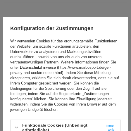
Technische Daten
Konfiguration der Zustimmungen
Wir verwenden Cookies für das ordnungsgemäße Funktionieren
der Website, um soziale Funktionen anzubieten, den
Höhe
Ständer 122 cm,
Bank 45 cm
Datenverkehr zu analysieren und Marketingaktivitäten
durchzuführen - sowohl von uns als auch von unseren
Breite
188 cm
vertrauenswürdigen Partnern. Weitere Informationen finden Sie
unter
Datenschutzhinweise
(https://www.marbosport.de/ger-
Länge
167 cm
privacy-and-cookie-notice.html). Indem Sie diese Mitteilung
akzeptieren, erklären Sie sich damit einverstanden, dass sie auf
Gewicht
106 kg
Ihrem Computer gespeichert werden. Sie können die
Bedingungen für die Speicherung oder den Zugriff auf sie
Gewichtsbelastung
400 kg
festlegen, indem Sie auf die Registerkarte „Zustimmungen
konfigurieren“ klicken. Sie können Ihre Einwilligung jederzeit
2
Platzbedarf
3,14 m
widerrufen, indem Sie die Cookies von Ihrem Browser auf dem
jeweiligen Endgerät löschen.
Profil
125 x 60 x 3 mm
Farbe der Polsterung
schwarz
WEITERE PARAMETER ANZEIGEN
Funktionale Cookies (Unbedingt
Immer
erforderliche)
aktiv