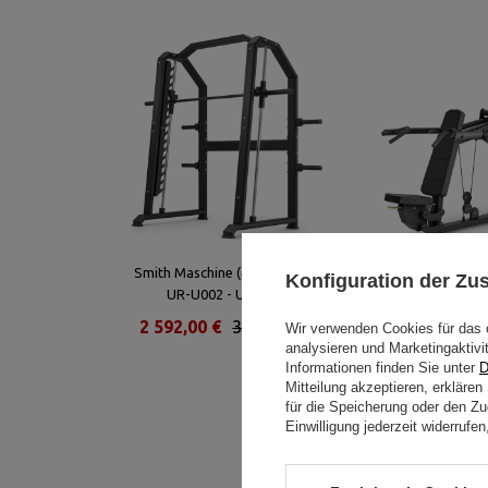
Smith Maschine (Multipresse)
Schulterpressma
Konfiguration der Z
UR-U002 - UpForm
Gewichtsturm UF-
2 592,00 €
3 240,00 €
2 160,00 €
2
Wir verwenden Cookies für das 
analysieren und Marketingaktivi
Informationen finden Sie unter
D
Mitteilung akzeptieren, erkläre
für die Speicherung oder den Zug
Einwilligung jederzeit widerruf