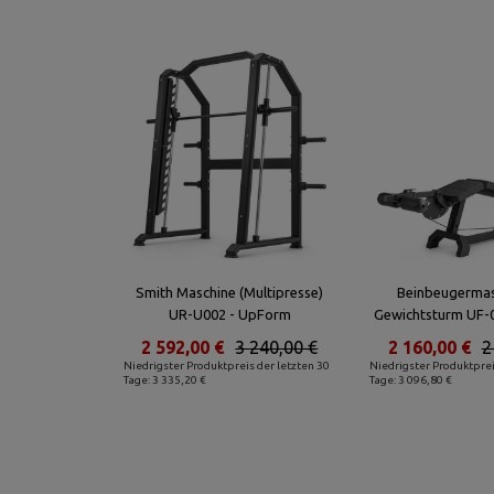
Smith Maschine (Multipresse)
Beinbeugermas
UR-U002 - UpForm
Gewichtsturm UF-
2 592,00 €
3 240,00 €
2 160,00 €
2
Niedrigster Produktpreis der letzten 30
Niedrigster Produktprei
Tage: 3 335,20 €
Tage: 3 096,80 €