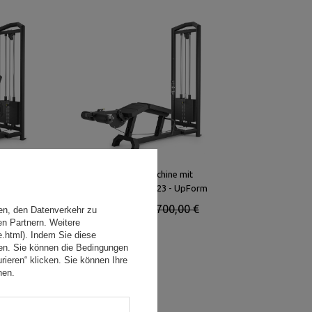
schine mit
Beinbeugermaschine mit
022 - UpForm
Gewichtsturm UF-023 - UpForm
 700,00 €
2 160,00 €
2 700,00 €
en, den Datenverkehr zu
en Partnern. Weitere
e.html). Indem Sie diese
den. Sie können die Bedingungen
rieren“ klicken. Sie können Ihre
hen.