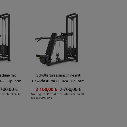
schine mit
Schulterpressmaschine mit
022 - UpForm
Gewichtsturm UF-024 - UpForm
 700,00 €
2 160,00 €
2 700,00 €
s der letzten 30
Niedrigster Produktpreis der letzten 30
Tage: 3 096,80 €