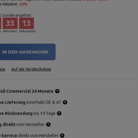
2 700,00 €
-20%
s Sonderangebot:
33
12
n
Minuten
Sekunden
IN DEN WARENKORB
ste
Auf die Vergleichsliste
Full Commercial 24 Monate
se Lieferung
innerhalb DE & AT
se Rücksendung
bis 14 Tage
g direkt
vom Hersteller
-Service
direkt vom Hersteller