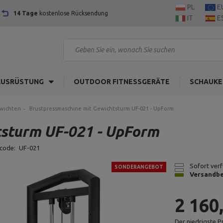
PL
E
14 Tage
kostenlose Rücksendung
IT
E
AUSRÜSTUNG
OUTDOOR FITNESSGERÄTE
SCHAUKE
ewichten
Brustpressmaschine mit Gewichtsturm UF-021 - UpForm
tsturm UF-021 - UpForm
code:
UF-021
Sofort verfü
SONDERANGEBOT
Versandbe
2 160
Der niedrigste P