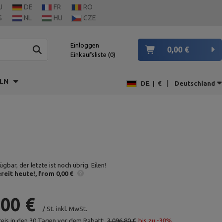
U
DE
FR
RO
S
NL
HU
CZE
Einloggen
0,00 €
Einkaufsliste
0
LN
|
DE
|
€
Deutschland
gbar, der letzte ist noch übrig. Eilen!
reit heute!
from 0,00 €
,00 €
/
St.
inkl. MwSt.
reis in den 30 Tagen vor dem Rabatt:
3 096,80 €
bis zu -30%