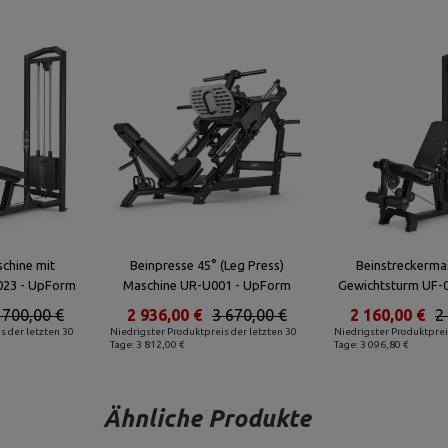
chine mit
Beinpresse 45° (Leg Press)
Beinstreckerma
023 - UpForm
Maschine UR-U001 - UpForm
Gewichtsturm UF-
 700,00 €
2 936,00 €
3 670,00 €
2 160,00 €
2
s der letzten 30
Niedrigster Produktpreis der letzten 30
Niedrigster Produktprei
Tage: 3 812,00 €
Tage: 3 096,80 €
Ähnliche Produkte