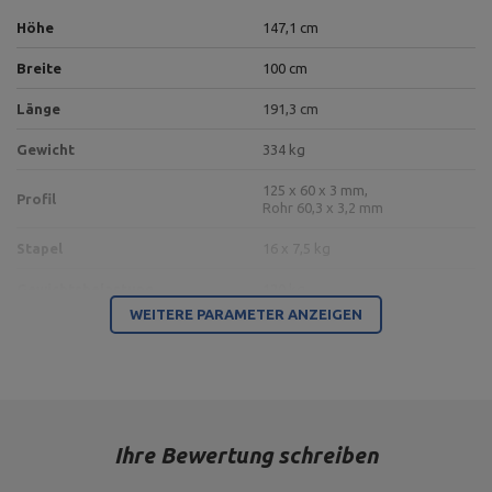
Höhe
147,1 cm
Breite
100 cm
Länge
191,3 cm
Gewicht
334 kg
125 x 60 x 3 mm,
Profil
Rohr 60,3 x 3,2 mm
Stapel
16 x 7,5 kg
Gewichtsbelastung
120 kg
WEITERE PARAMETER ANZEIGEN
Regulierung
4 Positionen
Material
Stahl
Oberflächengüte
Pulverlackierung
Ihre Bewertung schreiben
Für dieses Produkt verantwortliche Stelle in der EU