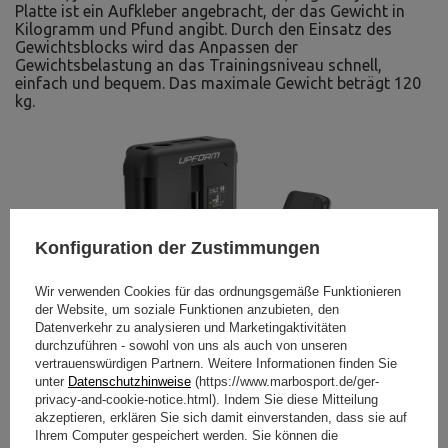
Platte ist ein Aufkleber angebracht, der das Gewicht in
Kilogramm und Pfund angibt. Durch den Einsatz des
Gewichtsblocks wird das Anpassen der
Gewichtsbelastung an das Trainingsniveau schnell,
einfach und bequem. Das maximale Gewicht beträgt 120
kg.
Konfiguration der Zustimmungen
Wir verwenden Cookies für das ordnungsgemäße Funktionieren
der Website, um soziale Funktionen anzubieten, den
Datenverkehr zu analysieren und Marketingaktivitäten
durchzuführen - sowohl von uns als auch von unseren
vertrauenswürdigen Partnern. Weitere Informationen finden Sie
unter
Datenschutzhinweise
(https://www.marbosport.de/ger-
privacy-and-cookie-notice.html). Indem Sie diese Mitteilung
akzeptieren, erklären Sie sich damit einverstanden, dass sie auf
Ihrem Computer gespeichert werden. Sie können die