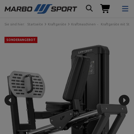
Sie sind hier:
Startseite
Kraftgeräte
Kraftmaschinen
Kraftgeräte mit Ste
SONDERANGEBOT