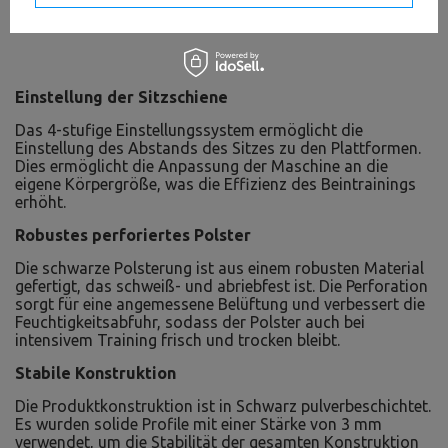
Einstellung der Sitzschiene
Das 4-stufige Einstellungssystem ermöglicht die
Einstellung des Abstands des Sitzes zu den Plattformen.
Dies ermöglicht die Anpassung der Maschine an die
eigene Körpergröße, was die Effizienz des Beintrainings
erhöht.
Robustes perforiertes Polster
Die schwarze Polsterung ist aus einem robusten Material
gefertigt, das schweiß- und abriebfest ist. Die Perforation
sorgt für eine angemessene Belüftung und verbessert die
Feuchtigkeitsabfuhr, sodass der Polster auch bei
intensivem Training frisch und trocken bleibt.
Stabile Konstruktion
Die Produktkonstruktion ist in Schwarz pulverbeschichtet.
Es wurden solide Profile mit einer Stärke von 3 mm
verwendet, um die Stabilität der gesamten Konstruktion