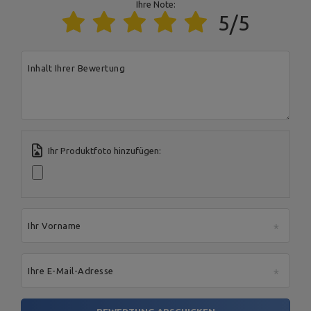
Ihre Note:
5/5
Address:
Boczna 41
Postal Code:
27-200
MARBO Ulikowski
City:
Starachowice
Hersteller
Spółka Komandytowa
Country:
Polen
Inhalt Ihrer Bewertung
E-mail address:
serwis@marbosport.eu
Ihr Produktfoto hinzufügen:
Ihr Vorname
Ihre E-Mail-Adresse