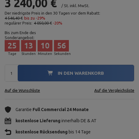
3 240,00 €
/
St.
inkl. MwSt.
Der niedrigste Preis in den 30 Tagen vor dem Rabatt:
4 546,40 €
bis zu -29%
regulärer Preis:
4 050,00 €
-20%
Bis zum Ende des
Sonderangebot:
25
13
10
55
Tage
Stunden
Minuten
Sekunden
IN DEN WARENKORB
Auf die Wunschliste
Auf die Vergleichsliste
Garantie
Full Commercial 24 Monate
kostenlose Lieferung
innerhalb DE & AT
kostenlose Rücksendung
bis 14 Tage