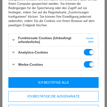
Polster in Kombination mit dezenten Details in Silber- und
Ihrem Computer gespeichert werden. Sie können die
Stahltönen.
Bedingungen für die Speicherung oder den Zugriff auf sie
festlegen, indem Sie auf die Registerkarte „Zustimmungen
Die Maschinen machen einen hervorragenden Eindruck
konfigurieren“ klicken. Sie können Ihre Einwilligung jederzeit
und präsentieren sich sehr professionell – die neue
widerrufen, indem Sie die Cookies von Ihrem Browser auf dem
Generation ist noch stabiler, sicherer und ergonomischer.
jeweiligen Endgerät löschen.
Die große Gerätepalette umfasst Geräte für Kraft- und
Ausdauerübungen mit und ohne Belastung, die
Funktionale Cookies (Unbedingt
Immer
verschiedene Muskelpartien formen. Die Maschinen neuer
erforderliche)
aktiv
Semi-Pro Linie bieten eine präzise und breite Palette von
Einstellungen. Auf diese Art und Weise können sie an die
Analytics-Cookies
Trainingsbedürfnisse jedes Benutzers angepasst werden.
Die Geräte lassen sich einfach miteinander kombinieren –
Werbe-Cookies
so entstehen kompakte und komplette Sets für
professionelle Übungen. Es ist eine ausgezeichnete Wahl
für Menschen, die jeden Tag intensive und
fortgeschrittene Trainingseinheiten ausführen.
ICH BESTÄTIGE ALLE
HERUNTERLADEN
ICH BESTÄTIGE DIE AUSGEWÄHLTE
WICHTIGE SICHERHEITSHINWEISE