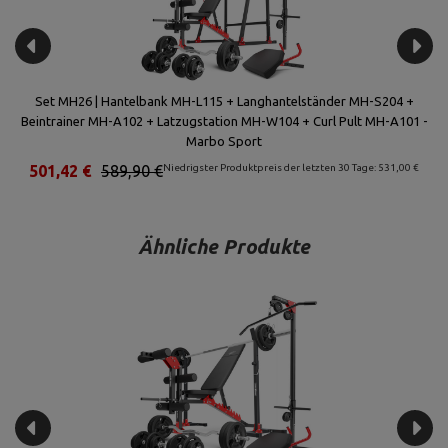
o
Set MH26 | Hantelbank MH-L115 + Langhantelständer MH-S204 +
Beintrainer MH-A102 + Latzugstation MH-W104 + Curl Pult MH-A101 -
Marbo Sport
€
501,42 €
589,90 €
Niedrigster Produktpreis der letzten 30 Tage: 531,00 €
Ähnliche Produkte