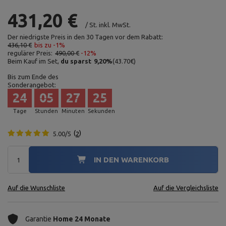
431,20 €
/
St.
inkl. MwSt.
Der niedrigste Preis in den 30 Tagen vor dem Rabatt:
436,10 €
bis zu -1%
regulärer Preis:
490,00 €
-12%
Beim Kauf im Set,
du sparst
9,20
%
(
43.70
€
)
Bis zum Ende des
Sonderangebot:
24
05
27
24
Tage
Stunden
Minuten
Sekunden
5.00/5
2
IN DEN WARENKORB
Auf die Wunschliste
Auf die Vergleichsliste
Garantie
Home 24 Monate