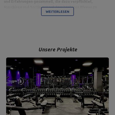
und Erfahrungen gesammelt, die dazu verpflichtet,
Maschinen und Sortiment auf dem höchsten Niveau zu
WEITERLESEN
produzieren.
Bodybuilding ist unsere Leidenschaft und durch die Kombination
mit einem modernen Maschinenpark sind wir in der Lage,
hochwertigste Trainingsgeräte anzubieten, die mit Liebe zum
Detail und vor allem mit Blick auf Ihren Komfort und Ihre Sicherheit
hergestellt werden.
Unsere Projekte
Das Unternehmen hat seinen Sitz in der polnischen Stadt
Starachowice in der Woiwodschaft Świętokrzyskie. Hier befinden
sich unsere Büroräume und die Produktions- und Lagerhallen. Von
hier aus werden alle Formen des Online-Verkaufs und der Kontakt
mit unseren Kunden gesteuert. Von hier aus werden auch unsere
Produkte für einzelne Empfänger und Partnergeschäfte geschickt.
Das Herz unseres Unternehmens liegt in Starachowice und das ist
die Ortschaft, wo alles anfängt.