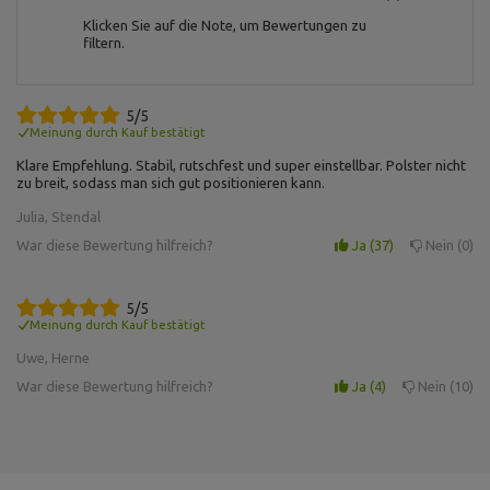
Art der Stände kombiniert
Klicken Sie auf die Note, um Bewertungen zu
filtern.
Für dieses Produkt verantwortliche Stelle in der EU
5/5
Address:
Boczna 41
Meinung durch Kauf bestätigt
Postal Code:
27-200
Klare Empfehlung. Stabil, rutschfest und super einstellbar. Polster nicht
MARBO Ulikowski
City:
Starachowice
Hersteller
zu breit, sodass man sich gut positionieren kann.
Spółka Komandytowa
Country:
Polen
E-mail address:
Julia, Stendal
serwis@marbosport.eu
War diese Bewertung hilfreich?
Ja
37
Nein
0
5/5
Meinung durch Kauf bestätigt
Uwe, Herne
War diese Bewertung hilfreich?
Ja
4
Nein
10