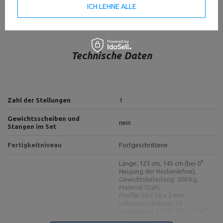
ICH LEHNE ALLE
Technische Daten
Zahl der Stellungen
1
Gewichtsscheiben und
nein
Stangen im Set
Fertigkeitniveau
Fortgeschrittene
Länge: 123 cm, 145 cm (bei 0°
Neigung der Rückenlehne),
Gewichtsbelastung: 300 kg,
Material Stahl,
Profile: 50 x 50 x 2 mm,
Lehnenverstellung: 10
Positionen (-21° 0° 12° 22° 30°
39° 47° 55° 66° 82°),