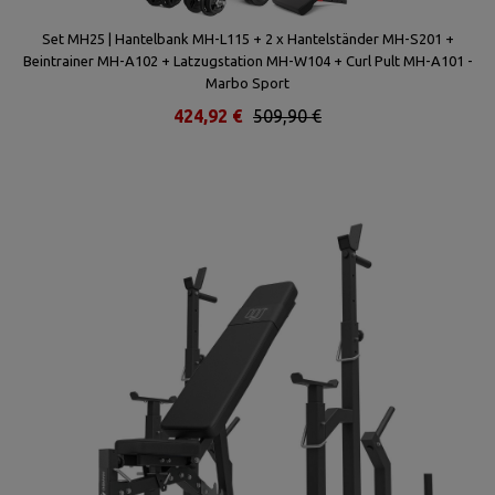
Set MH25 | Hantelbank MH-L115 + 2 x Hantelständer MH-S201 +
Se
Beintrainer MH-A102 + Latzugstation MH-W104 + Curl Pult MH-A101 -
Marbo Sport
424,92 €
509,90 €