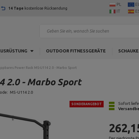
PL
E
14 Tage
kostenlose Rücksendung
IT
E
AUSRÜSTUNG
OUTDOOR FITNESSGERÄTE
SCHAUKE
appbares Power Rack MS-U114 2.0 - Marbo Sport
 2.0 - Marbo Sport
code:
MS-U114 2.0
Sofort lief
SONDERANGEBOT
Versandbe
262,1
Der niedrigste P