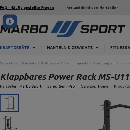
FAQ - Häufig gestellte Fragen
Versand direkt
vom Hersteller
KRAFTGERÄTE
HANTELN & GEWICHTE
FITNESS
Sie sind hier:
Startseite
Kraftgeräte
Trainingsgeräte
Klimmzugstangen
Kl
Klappbares Power Rack MS-U114
Hersteller:
Marbo Sport
Serie:
Semi-Pro
Garantie:
Home
Produkt