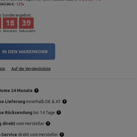
297,90 €
-12%
s Sonderangebot:
18
38
n
Minuten
Sekunden
IN DEN WARENKORB
ste
Auf die Vergleichsliste
Home 24 Monate
se Lieferung
innerhalb DE & AT
se Rücksendung
bis 14 Tage
g direkt
vom Hersteller
-Service
direkt vom Hersteller