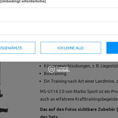
(Unbedingt erforderliche)
Der MS-U114 2.0 Power-Rack von Marbo Sp
eine breite Palette von Übungen für die
können.
An diesem Gerät können Sie wie folgt trai
 AUSGEWÄHLTE
ICH LEHNE ALLE
mit Langhanteln - sowohl auf der Bank
Körpergewichtsübungen, z. B. Liegestü
Boxtraining.
Ein Training nach Art einer Landmine, 
MS-U114 2.0 von Marbo Sport ist ein Pro
auch an erfahrene Krafttrainingsbegeister
Das auf den Fotos sichtbare Zubehör (B
des Sets.