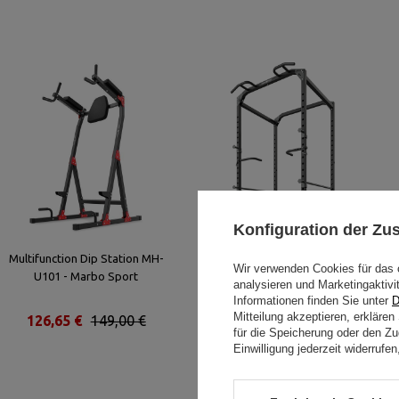
Konfiguration der Z
Multifunction Dip Station MH-
Power Rack MS-U112 2.0 -
Wir verwenden Cookies für das 
U101 - Marbo Sport
Marbo Sport
analysieren und Marketingaktivi
Informationen finden Sie unter
D
Mitteilung akzeptieren, erkläre
126,65 €
149,00 €
418,00 €
475,00 €
für die Speicherung oder den Zug
Einwilligung jederzeit widerruf