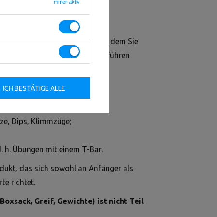
Immer aktiv
ort ist ein stabiles Gerät, mit dem Sie
 oberen und unteren Muskeln ausführen
nieren:
ICH BESTÄTIGE ALLE
 als auch im Stehen;
tze, Dips, Klimmzüge;
d. h. Übungen mit einem T-Bar.
dukt, das sich sowohl an Anfänger als
te richtet.
oxsack, Greif, Gewichte) ist nicht Teil