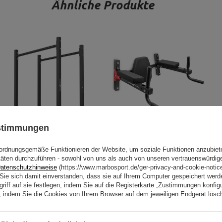
Ähnliche Produkte
ustimmungen
Dipständer MH-D011 - Marbo
Dip-Station zur
ordnungsgemäße Funktionieren der Website, um soziale Funktionen anzubiet
Sport
Wandbefestigung MH-D101 -
täten durchzuführen - sowohl von uns als auch von unseren vertrauenswürdig
Marbo Sport
atenschutzhinweise
(https://www.marbosport.de/ger-privacy-and-cookie-notic
n Sie sich damit einverstanden, dass sie auf Ihrem Computer gespeichert wer
70,55 €
83,00 €
80,66 €
94,89 €
riff auf sie festlegen, indem Sie auf die Registerkarte „Zustimmungen konfigu
en, indem Sie die Cookies von Ihrem Browser auf dem jeweiligen Endgerät lösc