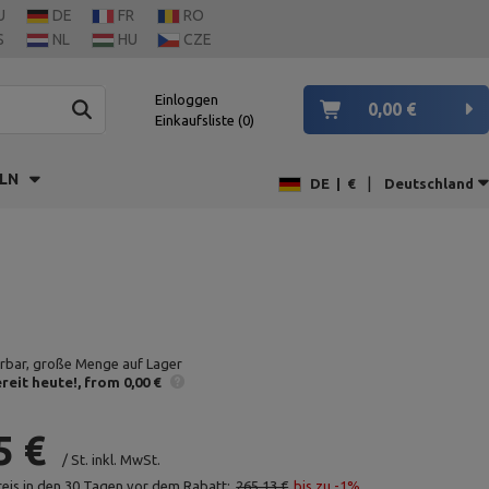
U
DE
FR
RO
S
NL
HU
CZE
Einloggen
0,00 €
Einkaufsliste
0
LN
|
DE
|
€
Deutschland
erbar, große Menge auf Lager
reit heute!
from 0,00 €
5 €
/
St.
inkl. MwSt.
reis in den 30 Tagen vor dem Rabatt:
265,13 €
bis zu -1%