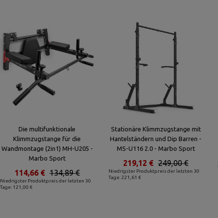
Die multifunktionale
Stationäre Klimmzugstange mit
Klimmzugstange für die
Hantelständern und Dip Barren -
Wandmontage (2in1) MH-U205 -
MS-U116 2.0 - Marbo Sport
Marbo Sport
219,12 €
249,00 €
114,66 €
134,89 €
Niedrigster Produktpreis der letzten 30
Tage: 221,61 €
Niedrigster Produktpreis der letzten 30
Tage: 121,00 €