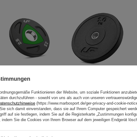
Polyurethan Olympic
Olympische Bumper-Gewichte 10
ustimmungen
Hantelscheiben 2.5 kg - UpForm
KG – UpForm
ordnungsgemäße Funktionieren der Website, um soziale Funktionen anzubiet
24,96 €
29,36 €
55,25 €
65,00 €
täten durchzuführen - sowohl von uns als auch von unseren vertrauenswürdig
atenschutzhinweise
(https://www.marbosport.de/ger-privacy-and-cookie-notic
n Sie sich damit einverstanden, dass sie auf Ihrem Computer gespeichert wer
riff auf sie festlegen, indem Sie auf die Registerkarte „Zustimmungen konfigu
en, indem Sie die Cookies von Ihrem Browser auf dem jeweiligen Endgerät lösc