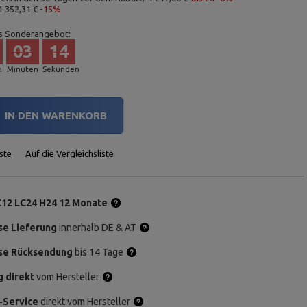
1 352,31 €
-15%
s Sonderangebot:
03
13
n
Minuten
Sekunden
IN DEN WARENKORB
ste
Auf die Vergleichsliste
C12 LC24 H24 12 Monate
se Lieferung
innerhalb DE & AT
se Rücksendung
bis 14 Tage
g direkt
vom Hersteller
-Service
direkt vom Hersteller