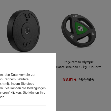
Olympische Bumper-
Polyurethan Olympic
Hantelscheiben 15 kg – UpForm
Hantelscheiben 15 kg - UpForm
en, den Datenverkehr zu
75,65 €
89,00 €
88,81 €
104,48 €
en Partnern. Weitere
e.html). Indem Sie diese
den. Sie können die Bedingungen
rieren“ klicken. Sie können Ihre
hen.