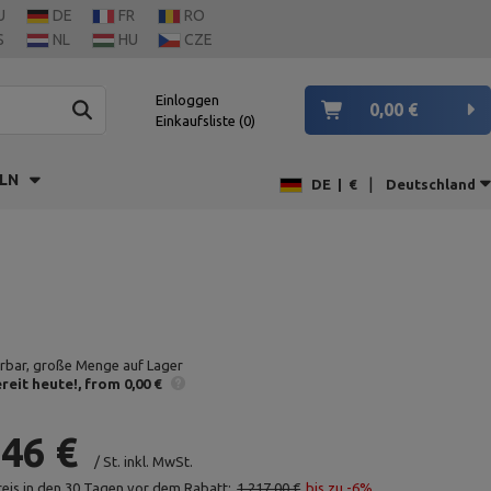
U
DE
FR
RO
S
NL
HU
CZE
Einloggen
0,00 €
Einkaufsliste
0
LN
|
DE
|
€
Deutschland
erbar, große Menge auf Lager
reit heute!
from 0,00 €
,46 €
/
St.
inkl. MwSt.
reis in den 30 Tagen vor dem Rabatt:
1 217,00 €
bis zu -6%