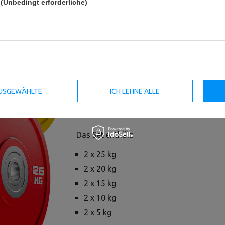
(Unbedingt erforderliche)
Das Set von Polyurethan (PU) Bumper-Ge
von 150 kg von UpForm ist die ideale Wa
Fitnessstudios als auch für den Heimgeb
hochwertigem Polyurethan und bieten au
attraktives Design. Dank dieses Material
widerstandsfähig gegen Beschädigungen
 AUSGEWÄHLTE
ICH LEHNE ALLE
unangenehme Gerüche, die oft bei herk
auftreten.
Das Set enthält:
2 x 25 kg
2 x 20 kg
2 x 15 kg
2 x 10 kg
2 x 5 kg