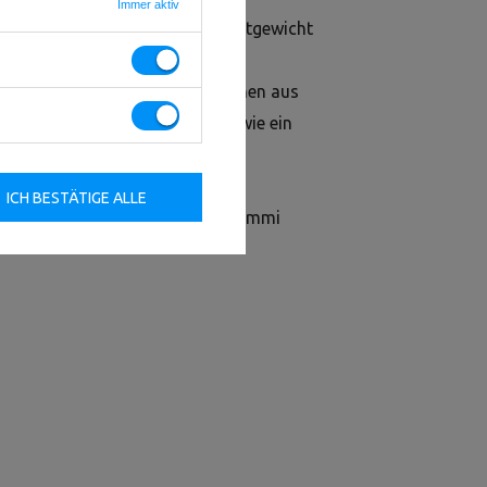
Immer aktiv
wichtsplatten mit einem Gesamtgewicht
hl sowohl für professionelle
rauch. Die Bumper Plates bestehen aus
ßergewöhnliche Haltbarkeit sowie ein
s sind die Gewichte besonders
 und Kratzer und verhindern
ICH BESTÄTIGE ALLE
ömmlichen Bumper Plates aus Gummi