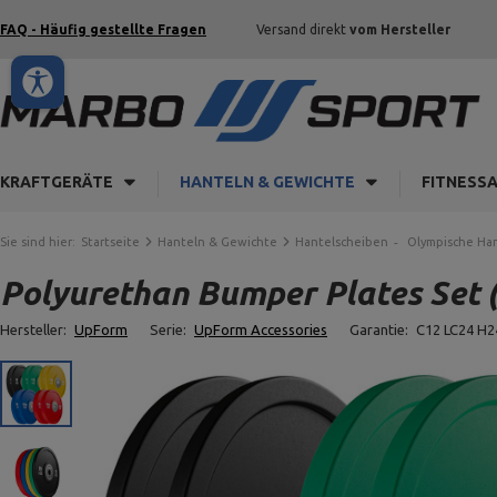
FAQ - Häufig gestellte Fragen
Versand direkt
vom Hersteller
KRAFTGERÄTE
HANTELN & GEWICHTE
FITNESS
Sie sind hier:
Startseite
Hanteln & Gewichte
Hantelscheiben
Olympische Ha
Polyurethan Bumper Plates Set 
Hersteller:
UpForm
Serie:
UpForm Accessories
Garantie:
C12 LC24 H2