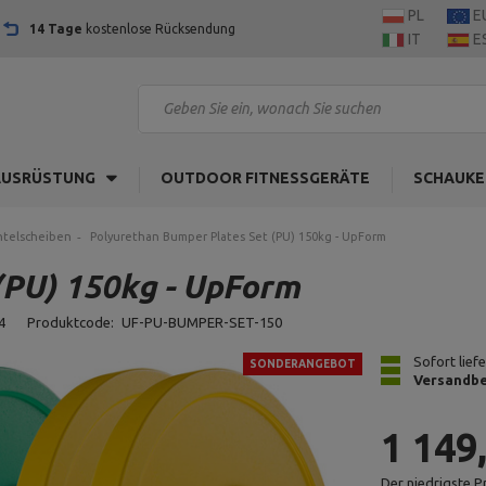
PL
E
14 Tage
kostenlose Rücksendung
IT
E
AUSRÜSTUNG
OUTDOOR FITNESSGERÄTE
SCHAUKE
ntelscheiben
Polyurethan Bumper Plates Set (PU) 150kg - UpForm
(PU) 150kg - UpForm
4
Produktcode:
UF-PU-BUMPER-SET-150
Sofort lief
SONDERANGEBOT
Versandbe
1 149
Der niedrigste P