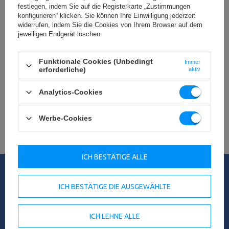
festlegen, indem Sie auf die Registerkarte „Zustimmungen
konfigurieren“ klicken. Sie können Ihre Einwilligung jederzeit
EINLOGGEN
widerrufen, indem Sie die Cookies von Ihrem Browser auf dem
jeweiligen Endgerät löschen.
Ich habe meinen Benutzernamen oder Passwort vergessen
Funktionale Cookies (Unbedingt
Immer
Registrieren
erforderliche)
aktiv
Wenn Sie noch kein Konto in unserem Shop erstellt haben, werden
Analytics-Cookies
Sie darum gebeten, Ihre Daten anzugeben.
Werbe-Cookies
KONTO REGISTRIEREN
ICH BESTÄTIGE ALLE
Meine Bestellung
ICH BESTÄTIGE DIE AUSGEWÄHLTE
Überprüfen Sie den Auftragsstatus
Track-Paket
Ich möchte die Ware reklamieren
ICH LEHNE ALLE
Ich möchte die Ware zurückgeben