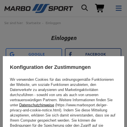
Sie sind hier:
Startseite
Einloggen
Einloggen
GOOGLE
FACEBOOK
Konfiguration der Zustimmungen
LINKEDIN
APPLE
Wir verwenden Cookies für das ordnungsgemäße Funktionieren
ODER
der Website, um soziale Funktionen anzubieten, den
Datenverkehr zu analysieren und Marketingaktivitäten
durchzuführen - sowohl von uns als auch von unseren
vertrauenswürdigen Partnern. Weitere Informationen finden Sie
Benutzername / Kundenkarten-Nr. / E-mail
unter
Datenschutzhinweise
(https://www.marbosport.de/ger-
privacy-and-cookie-notice.html). Indem Sie diese Mitteilung
akzeptieren, erklären Sie sich damit einverstanden, dass sie auf
Passwort / PIN
Ihrem Computer gespeichert werden. Sie können die
Bedingungen für die Speicherung oder den Zugriff auf sie