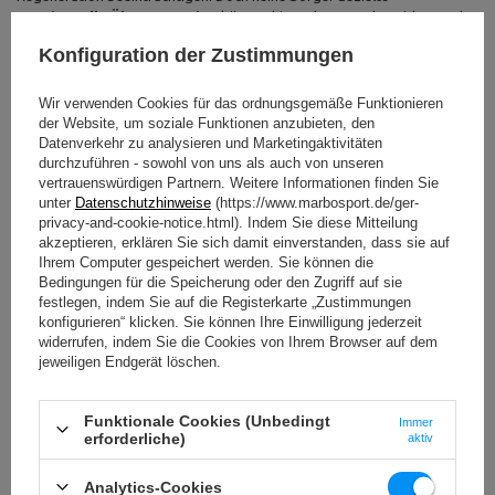
Faszienrolle Übungen Beine
können hier echte Wunder wirken und
dir wieder federleichte Schritte bescheren!
Konfiguration der Zustimmungen
Übung: Waden - endlich wieder beschwingt gehen
Wir verwenden Cookies für das ordnungsgemäße Funktionieren
der Website, um soziale Funktionen anzubieten, den
Setze dich mit ausgestreckten Beinen auf den Boden und stütze dich
Datenverkehr zu analysieren und Marketingaktivitäten
mit den Händen hinter dem Rücken ab. Platziere die Faszienrolle unter
durchzuführen - sowohl von uns als auch von unseren
einer Wade, etwa mittig. Das andere Bein kannst du angewinkelt auf
vertrauenswürdigen Partnern. Weitere Informationen finden Sie
dem Boden abstellen oder zur Intensivierung auf das rollende Bein
unter
Datenschutzhinweise
(https://www.marbosport.de/ger-
legen. Hebe dein Gesäß an und rolle langsam und kontrolliert über die
privacy-and-cookie-notice.html). Indem Sie diese Mitteilung
Wade von der Achillessehne bis zur Kniekehle. Drehe den Fuß leicht
akzeptieren, erklären Sie sich damit einverstanden, dass sie auf
nach innen und außen, um verschiedene Bereiche deiner
Ihrem Computer gespeichert werden. Sie können die
Wadenmuskulatur zu erreichen. Wiederhole die
Faszienrolle Wade
Bedingungen für die Speicherung oder den Zugriff auf sie
Übungen
auf beiden Seiten - deine Waden werden es dir danken!
festlegen, indem Sie auf die Registerkarte „Zustimmungen
konfigurieren“ klicken. Sie können Ihre Einwilligung jederzeit
widerrufen, indem Sie die Cookies von Ihrem Browser auf dem
Übung: Oberschenkelvorderseite (Quadrizeps) -
jeweiligen Endgerät löschen.
mehr Power für deine Schritte
Begib dich in den Unterarmstütz. Lege die Faszienrolle unter einen
Funktionale Cookies (Unbedingt
Immer
Oberschenkel. Dein Oberkörper ist gerade, und du stützt dich auf den
erforderliche)
aktiv
Unterarmen ab. Rolle nun langsam von der Hüfte bis kurz vor das Knie
über die Vorderseite des Oberschenkels. Wechsle die Seite und
Analytics-Cookies
wiederhole die Übung. Diese Technik ist ideal für dein
Faszientraining