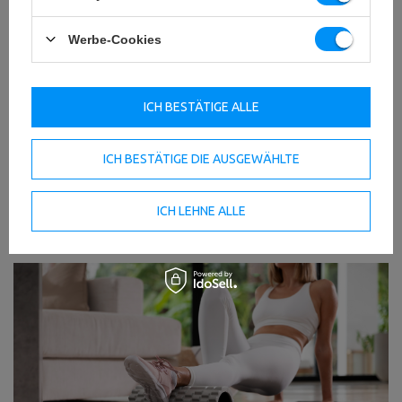
Oberschenkel
und macht deine Beine bereit für jede Herausforderung!
Werbe-Cookies
Übung: Oberschenkelrückseite (Hamstrings) -
geschmeidiger und widerstandsfähiger
ICH BESTÄTIGE ALLE
Setze dich auf den Boden und lege beide Oberschenkelrückseiten auf
die Faszienrolle. Stütze dich mit den Händen hinter deinem Rücken ab
und hebe dein Gesäß an. Rolle langsam von den Sitzbeinhöckern bis zur
ICH BESTÄTIGE DIE AUSGEWÄHLTE
Kniekehle über die Oberschenkelrückseiten. Um den Druck zu
verstärken, kannst du die Beine abwechselnd übereinanderschlagen. Für
ein umfassendes Beintraining findest du bei Marbo Sport auch eine
Auswahl an
Beinstrecker Maschinen
und
Beinbeuger Maschinen
- für
ICH LEHNE ALLE
maximale Beinkraft!