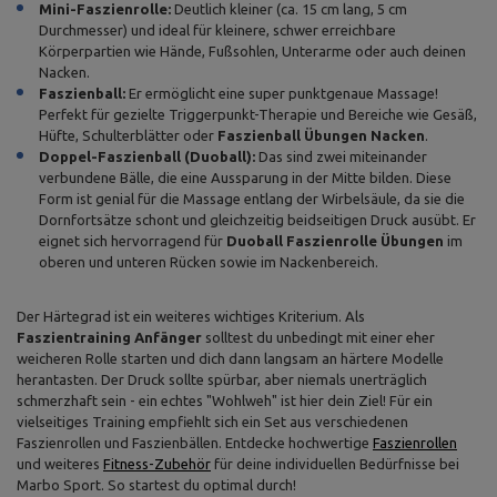
Mini-Faszienrolle:
Deutlich kleiner (ca. 15 cm lang, 5 cm
Durchmesser) und ideal für kleinere, schwer erreichbare
Körperpartien wie Hände, Fußsohlen, Unterarme oder auch deinen
Nacken.
Faszienball:
Er ermöglicht eine super punktgenaue Massage!
Perfekt für gezielte Triggerpunkt-Therapie und Bereiche wie Gesäß,
Hüfte, Schulterblätter oder
Faszienball Übungen Nacken
.
Doppel-Faszienball (Duoball):
Das sind zwei miteinander
verbundene Bälle, die eine Aussparung in der Mitte bilden. Diese
Form ist genial für die Massage entlang der Wirbelsäule, da sie die
Dornfortsätze schont und gleichzeitig beidseitigen Druck ausübt. Er
eignet sich hervorragend für
Duoball Faszienrolle Übungen
im
oberen und unteren Rücken sowie im Nackenbereich.
Der Härtegrad ist ein weiteres wichtiges Kriterium. Als
Faszientraining Anfänger
solltest du unbedingt mit einer eher
weicheren Rolle starten und dich dann langsam an härtere Modelle
herantasten. Der Druck sollte spürbar, aber niemals unerträglich
schmerzhaft sein - ein echtes "Wohlweh" ist hier dein Ziel! Für ein
vielseitiges Training empfiehlt sich ein Set aus verschiedenen
Faszienrollen und Faszienbällen. Entdecke hochwertige
Faszienrollen
und weiteres
Fitness-Zubehör
für deine individuellen Bedürfnisse bei
Marbo Sport. So startest du optimal durch!