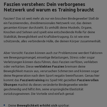
Faszien verstehen: Dein verborgenes
Netzwerk und warum es Training braucht
Faszien? Das ist weit mehr als nur ein bisschen Bindegewebe! Stell dir
ein faszinierendes, dreidimensionales Netzwerk vor, das deinen
gesamten Körper durchzieht. Es umhüllt deine Muskeln, Organe,
Knochen und Sehnen und spielt eine entscheidende Rolle für deine
Stabilität, Beweglichkeit und Kraftübertragung. Es ist wie eine
schützende, alles verbindende Hülle, die deinen Körper zusammenhält.
Aber Vorsicht: Faszien können auch zur Problemzone werden! Faktoren
wie Bewegungsmangel, einseitige Belastungen, Stress oder sogar
Verletzungen können dazu führen, dass Faszien verfilzen, verkleben
oder verhärten. Diese
verklebten Faszien
bremsen deine
Beweglichkeit massiv aus, verursachen Schmerzen und können sogar
deine Regeneration nach dem Sport negativ beeinflussen. Genau hier
kommt das
Faszientraining
ins Spiel! Mit gezielten
Faszienrollen
Übungen
machst du dieses veränderte Bindegewebe wieder
geschmeidig und hilfst ihm, seine ursprüngliche Elastizität
zurückzugewinnen. Die Vorteile sind einfach genial:
Deine
Beweglichkeit erhöht sich
spürbar.