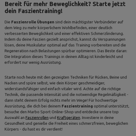
Bereit für mehr Beweglichkeit? Starte jetzt
dein Faszientraining!
Die
Faszienrolle Übungen
sind dein mächtigster Verbündeter auf
dem Weg zu mehr körperlichem Wohlbefinden, einer deutlich
verbesserten Beweglichkeit und einer effektiven Schmerzlinderung.
Indem du deine Faszien gezielt ansprichst, kannst du Verspannungen
lösen, deine Muskulatur optimal auf das Training vorbereiten und die
Regeneration nach Belastungen spürbar optimieren. Das Beste daran:
Die Integration dieses Trainings in deinen Alltag ist kinderleicht und
erfordert nur wenig Ausrüstung.
Starte noch heute mit den gezeigten Techniken für Rücken, Beine und
Nacken und spüre selbst, wie dein Körper geschmeidiger,
widerstandsfähiger und einfach vitaler wird. Achte auf die richtige
Technik, die passende Intensität und die notwendige Regelmäßigkeit -
dann steht deinem Erfolg nichts mehr im Wege! Für hochwertige
Ausrüstung, die dich bei deinem
Faszientraining
optimal unterstützt,
besuche den Marbo Sport Online-Shop und entdecke unsere top
Auswahl an
Faszienrollen
und
Kraftgeräten
. Investiere in deine
Gesundheit und genieße die Freiheit eines schmerzfreien, beweglichen
Körpers - du hast es dir verdient!