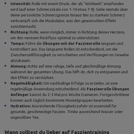
Intensität:
Rolle mit einem Druck, der als "Wohlweh" empfunden
wird (auf einer Schmerzskala von 1-10 etwa 7-9). Gehe niemals über
deine persönliche Schmerzgrenze hinaus! Bei zu starkem Schmerz
verkrampft sich die Muskulatur, was den gewünschten Effekt
zunichtemacht.
Richtung:
Rolle, wenn möglich, immer in Richtung deines Herzens,
um den venösen Rückfluss optimal zu unterstützen.
Tempo:
Führe die
Übungen mit der Faszienrolle
langsam und
kontrolliert aus. Das langsame Rollen ist entscheidend, um die
Zwischenzellflüssigkeit zu verschieben und Verfilzungen im Gewebe
abzubauen.
Atmung:
Achte auf eine ruhige, tiefe und gleichmäßige Atmung
während der gesamten Übung. Das hilft dir, dich zu entspannen und
den Effekt zu verstärken.
Regelmäßigkeit:
Um nachhaltige Erfolge zu erzielen, ist eine
regelmäßige Anwendung entscheidend. Als
Faszienrolle Übungen
Anfänger
kannst du 2-3 Mal pro Woche trainieren. Fortgeschrittene
können auch täglich bestimmte Muskelgruppen bearbeiten.
Hydration:
Ausreichende Flüssigkeitszufuhr ist essenziell für
gesunde, geschmeidige Faszien. Trinke ausreichend Wasser oder
ungesüßten Tee.
Wann solltest du lieber auf Faszientraining