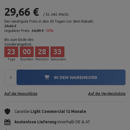
29,66 €
/
St.
inkl. MwSt.
Der niedrigste Preis in den 30 Tagen vor dem Rabatt:
29,66 €
regulärer Preis:
34,89 €
-15%
Bis zum Ende des
Sonderangebot:
23
00
28
31
Tage
Stunden
Minuten
Sekunden
IN DEN WARENKORB
Auf die Wunschliste
Auf die Vergleichsliste
Garantie
Light Commercial 12 Monate
kostenlose Lieferung
innerhalb DE & AT