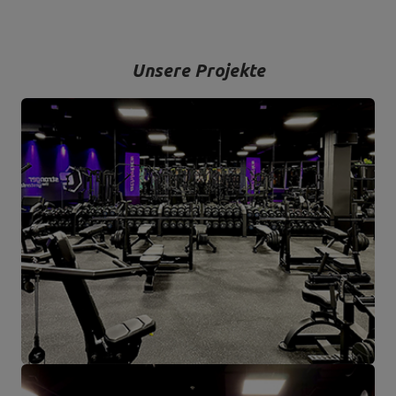
hochwertigste Trainingsgeräte anzubieten, die mit Liebe zum
Detail und vor allem mit Blick auf Ihren Komfort und Ihre Sicherheit
hergestellt werden.
Unsere Projekte
Das Unternehmen hat seinen Sitz in der polnischen Stadt
Starachowice in der Woiwodschaft Świętokrzyskie. Hier befinden
sich unsere Büroräume und die Produktions- und Lagerhallen. Von
hier aus werden alle Formen des Online-Verkaufs und der Kontakt
mit unseren Kunden gesteuert. Von hier aus werden auch unsere
Produkte für einzelne Empfänger und Partnergeschäfte geschickt.
Das Herz unseres Unternehmens liegt in Starachowice und das ist
die Ortschaft, wo alles anfängt.