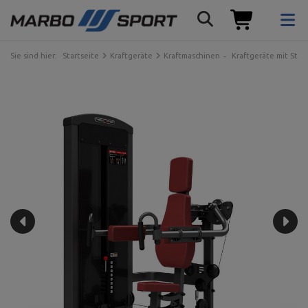
Sie sind hier:
Startseite
Kraftgeräte
Kraftmaschinen
Kraftgeräte mit Ste