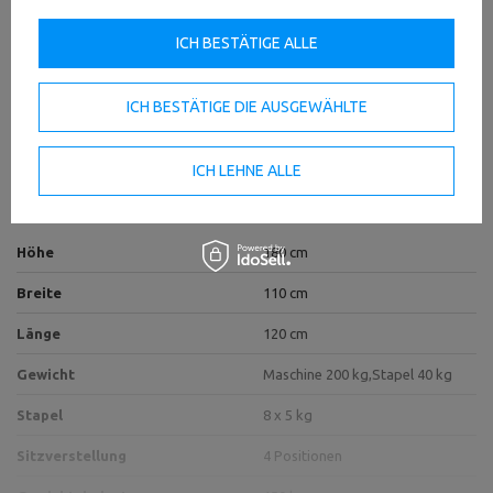
ICH BESTÄTIGE ALLE
ICH BESTÄTIGE DIE AUSGEWÄHLTE
Technische Daten
ICH LEHNE ALLE
Höhe
180 cm
Breite
110 cm
Länge
120 cm
Gewicht
Maschine 200 kg,
Stapel 40 kg
Stapel
8 x 5 kg
Sitzverstellung
4 Positionen