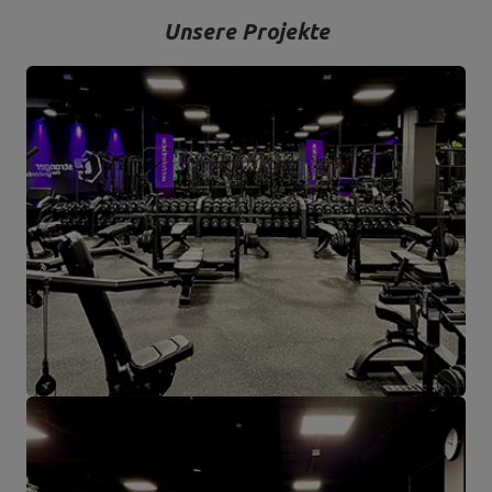
hergestellt werden.
Unsere Projekte
Das Unternehmen hat seinen Sitz in der polnischen Stadt
Starachowice in der Woiwodschaft Świętokrzyskie. Hier befinden
sich unsere Büroräume und die Produktions- und Lagerhallen. Von
hier aus werden alle Formen des Online-Verkaufs und der Kontakt
mit unseren Kunden gesteuert. Von hier aus werden auch unsere
Produkte für einzelne Empfänger und Partnergeschäfte geschickt.
Das Herz unseres Unternehmens liegt in Starachowice und das ist
die Ortschaft, wo alles anfängt.