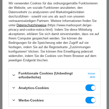
Professional Line - Geräte für den gewerblichen
Wir verwenden Cookies für das ordnungsgemäße Funktionieren
Einsatz
der Website, um soziale Funktionen anzubieten, den
Datenverkehr zu analysieren und Marketingaktivitäten
Das Beste, was einem echten Bodybuilder passieren kann
durchzuführen - sowohl von uns als auch von unseren
- die Marbo Professional Serie.
vertrauenswürdigen Partnern. Weitere Informationen finden Sie
unter
Datenschutzhinweise
(https://www.marbosport.de/ger-
Die Geräte dieser Linie verfügen über eine
privacy-and-cookie-notice.html). Indem Sie diese Mitteilung
Konformitätserklärung nach der Norm PN-EN 957-4:2007
akzeptieren, erklären Sie sich damit einverstanden, dass sie auf
und können in kommerziellen und öffentlichen
Ihrem Computer gespeichert werden. Sie können die
Fitnessstudios eingesetzt werden. Erleben Sie das
Bedingungen für die Speicherung oder den Zugriff auf sie
Vergnügen, an den besten Geräten auf dem Markt zu
festlegen, indem Sie auf die Registerkarte „Zustimmungen
trainieren! Klasse: S - Geräte für die gewerbliche Nutzung.
konfigurieren“ klicken. Sie können Ihre Einwilligung jederzeit
widerrufen, indem Sie die Cookies von Ihrem Browser auf dem
Um die Sicherheit Ihrer Kunden zu gewährleisten, wurden
jeweiligen Endgerät löschen.
unsere Geräte vom Europäischen Qualitätszentrum auf
Sicherheit und Übereinstimmung mit den geltenden
Normen geprüft.
Funktionale Cookies (Unbedingt
Immer
erforderliche)
Als Ergebnis dieser Tests haben wir das
aktiv
Sicherheitszertifikat und das Top-Security-Zertifikat für
die Geräte der Professional-Linie erhalten.
Analytics-Cookies
HERUNTERLADEN
Werbe-Cookies
WICHTIGE SICHERHEITSHINWEISE