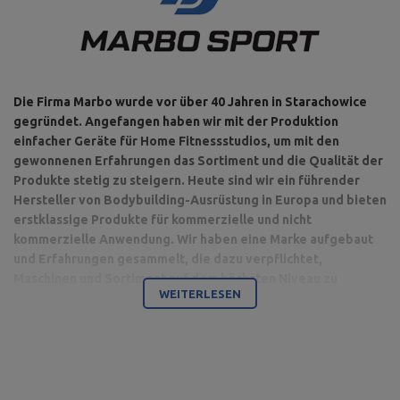
Die Firma Marbo wurde vor über 40 Jahren in Starachowice
gegründet. Angefangen haben wir mit der Produktion
einfacher Geräte für Home Fitnessstudios, um mit den
gewonnenen Erfahrungen das Sortiment und die Qualität der
Produkte stetig zu steigern. Heute sind wir ein führender
Hersteller von Bodybuilding-Ausrüstung in Europa und bieten
erstklassige Produkte für kommerzielle und nicht
kommerzielle Anwendung. Wir haben eine Marke aufgebaut
und Erfahrungen gesammelt, die dazu verpflichtet,
Maschinen und Sortiment auf dem höchsten Niveau zu
WEITERLESEN
produzieren.
Bodybuilding ist unsere Leidenschaft und durch die Kombination
mit einem modernen Maschinenpark sind wir in der Lage,
hochwertigste Trainingsgeräte anzubieten, die mit Liebe zum
Detail und vor allem mit Blick auf Ihren Komfort und Ihre Sicherheit