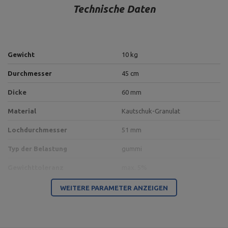
Technische Daten
Gewicht
10 kg
Durchmesser
45 cm
Dicke
60 mm
Material
Kautschuk-Granulat
Lochdurchmesser
51 mm
Typ der Belastung
gummi
Gewichttoleranz
max. 5%
WEITERE PARAMETER ANZEIGEN
Für dieses Produkt verantwortliche Stelle in der EU
Address:
Boczna 41