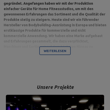
gegründet. Angefangen haben wir mit der Produktion
einfacher Geräte für Home Fitnessstudios, um mit den
gewonnenen Erfahrungen das Sortiment und die Qualität der
Produkte stetig zu steigern. Heute sind wir ein führender
Hersteller von Bodybuilding-Ausrüstung in Europa und bieten
erstklassige Produkte für kommerzielle und nicht
kommerzielle Anwendung. Wir haben eine Marke aufgebaut
und Erfahrungen gesammelt, die dazu verpflichtet,
Maschinen und Sortiment auf dem höchsten Niveau zu
WEITERLESEN
produzieren.
Bodybuilding ist unsere Leidenschaft und durch die Kombination
mit einem modernen Maschinenpark sind wir in der Lage,
hochwertigste Trainingsgeräte anzubieten, die mit Liebe zum
Detail und vor allem mit Blick auf Ihren Komfort und Ihre Sicherheit
hergestellt werden.
Unsere Projekte
Das Unternehmen hat seinen Sitz in der polnischen Stadt
Starachowice in der Woiwodschaft Świętokrzyskie. Hier befinden
sich unsere Büroräume und die Produktions- und Lagerhallen. Von
hier aus werden alle Formen des Online-Verkaufs und der Kontakt