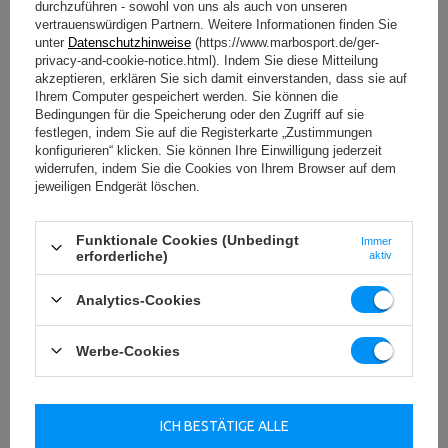
durchzuführen - sowohl von uns als auch von unseren
Langhantel ausgeworfen wird. Unterstützt wird dieser
vertrauenswürdigen Partnern. Weitere Informationen finden Sie
Effekt außerdem durch die hohe Elastizität der
unter
Datenschutzhinweise
(https://www.marbosport.de/ger-
Gewichtsscheiben.
privacy-and-cookie-notice.html). Indem Sie diese Mitteilung
akzeptieren, erklären Sie sich damit einverstanden, dass sie auf
Ihrem Computer gespeichert werden. Sie können die
Bedingungen für die Speicherung oder den Zugriff auf sie
festlegen, indem Sie auf die Registerkarte „Zustimmungen
konfigurieren“ klicken. Sie können Ihre Einwilligung jederzeit
widerrufen, indem Sie die Cookies von Ihrem Browser auf dem
jeweiligen Endgerät löschen.
Funktionale Cookies (Unbedingt
Immer
erforderliche)
aktiv
Analytics-Cookies
Werbe-Cookies
ICH BESTÄTIGE ALLE
Weight Linie – die besten Hantelstangen und