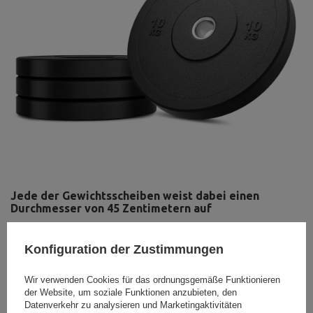
Jede der Gewichtsscheiben weist dabei einen
Durchmesser von 45 Zentimetern auf
Durch die innovative Lösung der MW Bumper
Gewichtsscheiben von Marbo Sport werden alle
Konfiguration der Zustimmungen
Gewichtsscheiben im Zuge des Auswerfens der
Langhantel gleichmäßig auf dem Untergrund verteilt, da
Wir verwenden Cookies für das ordnungsgemäße Funktionieren
die Aufprallenergie auf eine vergrößerte Oberfläche trifft.
der Website, um soziale Funktionen anzubieten, den
Dadurch werden Untergründe effektiv geschützt und es
Datenverkehr zu analysieren und Marketingaktivitäten
sind keine Beschädigungen zu erwarten, wenn die