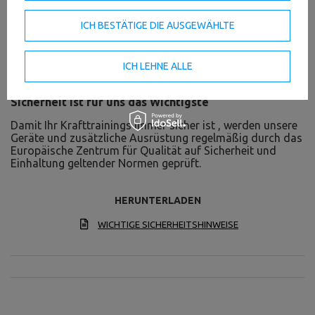
Gewichtsscheiben
ICH BESTÄTIGE DIE AUSGEWÄHLTE
Die Hantelscheiben von Marbo haben eine Revolution
erlebt – hie finden Sie ein einzigartiges und originelles
Design von Gewichtsscheiben mit drei Durchmessern, die
perfekt auf unsere Hantelstangen abgestimmt sind. Beste
ICH LEHNE ALLE
Qualität und tolles Aussehen ist hier zugesichert!
Sicherheit ist für uns das Wichtigste
Damit Ihr Krafttrainings immer sicher ist , werden unsere
Geräte und zusätzliche Ausrüstung regelmäßig durch das
Europäische Zentrum für Qualität auf Sicherheit und
Einhaltung geltender Normen geprüft.
HERUNTERLADEN
WICHTIGE SICHERHEITSHINWEISE