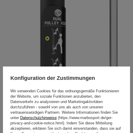
Konfiguration der Zustimmungen
Wir verwenden Cookies für das ordnungsgemäße Funktionieren
der Website, um soziale Funktionen anzubieten, den
Datenverkehr zu analysieren und Marketingaktivitäten
durchzuführen - sowohl von uns als auch von unseren
vertrauenswürdigen Partnern. Weitere Informationen finden Sie
unter
Datenschutzhinweise
(https://www.marbosport.de/ger-
privacy-and-cookie-notice.html). Indem Sie diese Mitteilung
akzeptieren, erklären Sie sich damit einverstanden, dass sie auf