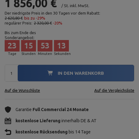
1 856,00 €
/
St.
inkl. MwSt.
Der niedrigste Preis in den 30 Tagen vor dem Rabatt:
2 620,80 €
bis zu -29%
regulärer Preis:
2 320,00 €
-20%
Bis zum Ende des
Sonderangebot:
23
15
53
11
Tage
Stunden
Minuten
Sekunden
IN DEN WARENKORB
Auf die Wunschliste
Auf die Vergleichsliste
Garantie
Full Commercial 24 Monate
kostenlose Lieferung
innerhalb DE & AT
kostenlose Rücksendung
bis 14 Tage