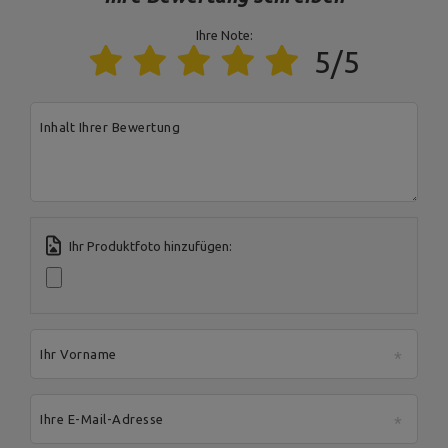
Farbe der Polsterung
schwarz
Ihre Note:
5/5
Für dieses Produkt verantwortliche Stelle in der EU
Address:
Boczna 41
Inhalt Ihrer Bewertung
Postal Code:
27-200
MARBO Ulikowski
City:
Starachowice
Hersteller
Spółka Komandytowa
Country:
Polen
E-mail address:
serwis@marbosport.eu
Ihr Produktfoto hinzufügen:
Ihr Vorname
Ihre E-Mail-Adresse