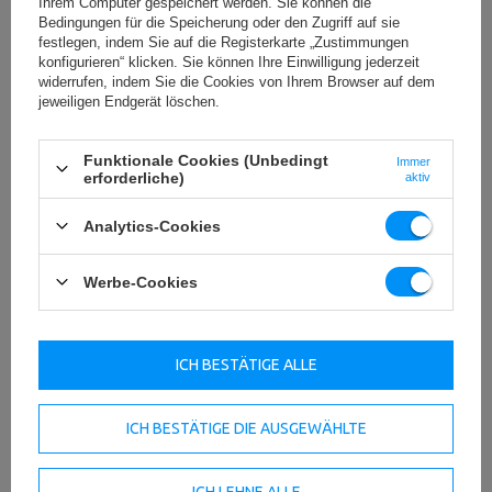
Ihrem Computer gespeichert werden. Sie können die
Bedingungen für die Speicherung oder den Zugriff auf sie
festlegen, indem Sie auf die Registerkarte „Zustimmungen
konfigurieren“ klicken. Sie können Ihre Einwilligung jederzeit
widerrufen, indem Sie die Cookies von Ihrem Browser auf dem
jeweiligen Endgerät löschen.
Funktionale Cookies (Unbedingt
Immer
erforderliche)
aktiv
Analytics-Cookies
Werbe-Cookies
ICH BESTÄTIGE ALLE
120 kg Gewichtsstapel
ICH BESTÄTIGE DIE AUSGEWÄHLTE
Der Gewichtsstapel umfasst 16 Platten mit jeweils 7,5 kg
Gewicht. Die Gewichte sind in Kilogramm und Pfund
angegeben. Der Steckstift besteht aus Aluminium und