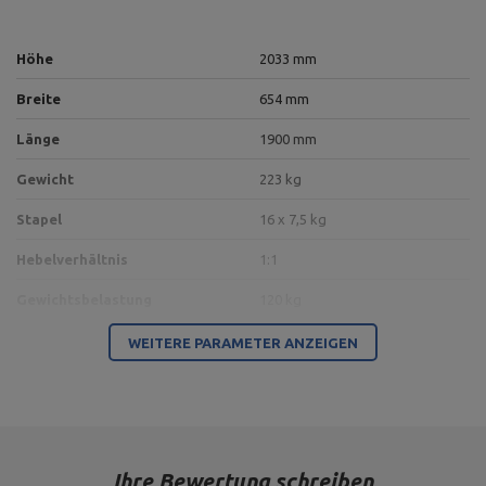
Höhe
2033 mm
Breite
654 mm
Länge
1900 mm
Gewicht
223 kg
Stapel
16 x 7,5 kg
Hebelverhältnis
1:1
Gewichtsbelastung
120 kg
100 x 60 x 3 mm,
WEITERE PARAMETER ANZEIGEN
Profil
Rohr 60,3 x 3,2 mm,
Rohr 76,1 x 3,2 mm
Farbe des Rahmens
schwarz
Typ der Belastung
Gewichtsstapel
Ihre Bewertung schreiben