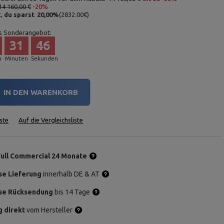
14 160,00 €
-20%
t,
du sparst
20,00
%
(
2832.00
€
)
s Sonderangebot:
31
45
n
Minuten
Sekunden
IN DEN WARENKORB
ste
Auf die Vergleichsliste
Full Commercial 24 Monate
se Lieferung
innerhalb DE & AT
se Rücksendung
bis 14 Tage
g direkt
vom Hersteller