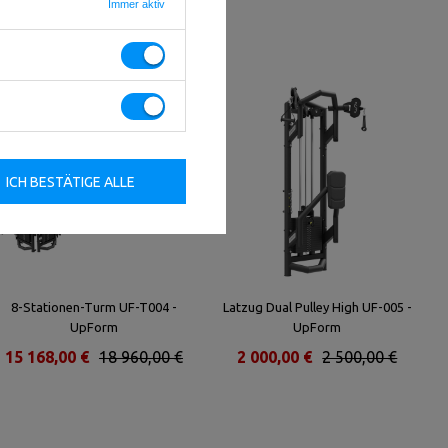
Immer aktiv
ICH BESTÄTIGE ALLE
8-Stationen-Turm UF-T004 -
Latzug Dual Pulley High UF-005 -
UpForm
UpForm
15 168,00 €
18 960,00 €
2 000,00 €
2 500,00 €