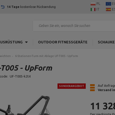
PL
E
14 Tage
kostenlose Rücksendung
IT
E
AUSRÜSTUNG
OUTDOOR FITNESSGERÄTE
SCHAUKE
ewichten
6-Stationen-Turm mit Ablage UF-T005 - UpForm
-T005 - UpForm
code:
UF-T005-k2t4
Auf Anfrage
SONDERANGEBOT
Versand i
11 32
Der niedrigste P