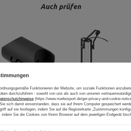
Auch prüfen
ustimmungen
ordnungsgemäße Funktionieren der Website, um soziale Funktionen anzubiet
täten durchzuführen - sowohl von uns als auch von unseren vertrauenswürdig
Seitlicher Verbinder UF-016 -
Latzug mit Steckgewichten UF-
atenschutzhinweise
(https://www.marbosport.de/ger-privacy-and-cookie-notic
UpForm
003 - UpForm
n Sie sich damit einverstanden, dass sie auf Ihrem Computer gespeichert wer
24,00 €
30,00 €
1 856,00 €
2 320,00 €
riff auf sie festlegen, indem Sie auf die Registerkarte „Zustimmungen konfigu
Niedrigster Produktpreis der letzten 30
Niedrigster Produktpreis der letzten 30
en, indem Sie die Cookies von Ihrem Browser auf dem jeweiligen Endgerät lösc
Tage: 36,00 €
Tage: 2 620,80 €