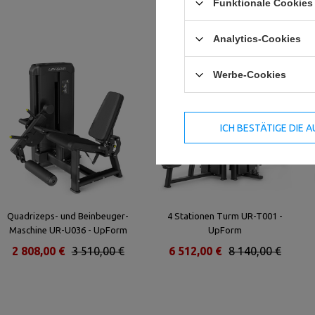
Funktionale Cookies 
Analytics-Cookies
Werbe-Cookies
ICH BESTÄTIGE DIE
Quadrizeps- und Beinbeuger-
4 Stationen Turm UR-T001 -
Maschine UR-U036 - UpForm
UpForm
2 808,00 €
3 510,00 €
6 512,00 €
8 140,00 €