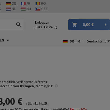
U
DE
FR
RO
S
NL
HU
CZE
Einloggen
0,00 €
Einkaufsliste
0
LN
|
DE
|
€
Deutschland
 erhältlich, verlängerte Lieferzeit
nnerhalb von 80 Tagen
from 0,00 €
8,00 €
/
St.
inkl. MwSt.
reis in den 30 Tagen vor dem Rabatt:
14 160,00 €
bis zu -20%