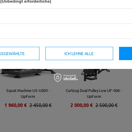
(Unbedingt erforderliche)
Ähnliche Produkte
 AUSGEWÄHLTE
ICH LEHNE ALLE
Squat Machine US-U003 -
Curlzug Dual Pulley Low UF-006 -
UpForm
UpForm
1 960,00 €
2 450,00 €
2 000,00 €
2 500,00 €