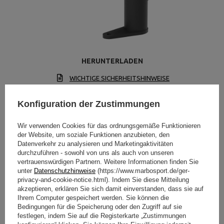
HERUNTERLADEN
WICHTIGE SICHERHEITSHINWEISE
Konfiguration der Zustimmungen
Wir verwenden Cookies für das ordnungsgemäße Funktionieren
der Website, um soziale Funktionen anzubieten, den
Datenverkehr zu analysieren und Marketingaktivitäten
Technische Daten
durchzuführen - sowohl von uns als auch von unseren
vertrauenswürdigen Partnern. Weitere Informationen finden Sie
unter
Datenschutzhinweise
(https://www.marbosport.de/ger-
privacy-and-cookie-notice.html). Indem Sie diese Mitteilung
akzeptieren, erklären Sie sich damit einverstanden, dass sie auf
Höhe
529 mm
Ihrem Computer gespeichert werden. Sie können die
Bedingungen für die Speicherung oder den Zugriff auf sie
Breite
654 mm
festlegen, indem Sie auf die Registerkarte „Zustimmungen