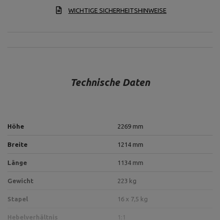
WICHTIGE SICHERHEITSHINWEISE
Technische Daten
Höhe
2269 mm
Breite
1214 mm
Länge
1134 mm
Gewicht
223 kg
Stapel
16 x 7,5 kg
Hebelverhältnis
1:1