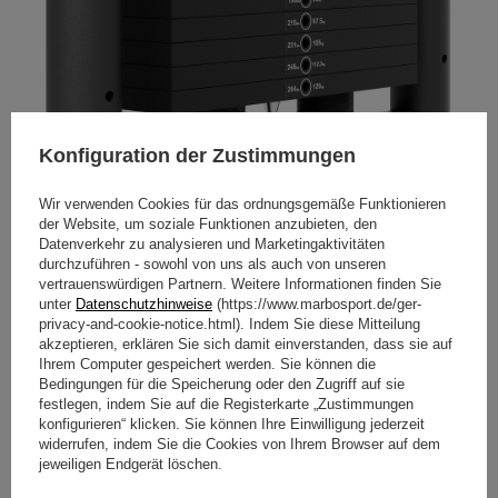
Konfiguration der Zustimmungen
120 kg Gewichtsstapel
Wir verwenden Cookies für das ordnungsgemäße Funktionieren
Der Gewichtsstapel umfasst 16 Platten mit jeweils 7,5 kg
der Website, um soziale Funktionen anzubieten, den
Gewicht. Die Gewichte sind in Kilogramm und Pfund
Datenverkehr zu analysieren und Marketingaktivitäten
angegeben. Der Steckstift besteht aus Aluminium und
durchzuführen - sowohl von uns als auch von unseren
wird mit einem Spiralkabel gesichert.
vertrauenswürdigen Partnern. Weitere Informationen finden Sie
unter
Datenschutzhinweise
(https://www.marbosport.de/ger-
Oberer Latzug
privacy-and-cookie-notice.html). Indem Sie diese Mitteilung
akzeptieren, erklären Sie sich damit einverstanden, dass sie auf
Die Station hat eine Höhe von 227 cm, so dass auch
Ihrem Computer gespeichert werden. Sie können die
Personen mit einer Körpergröße von über 200 cm
Bedingungen für die Speicherung oder den Zugriff auf sie
problemlos am Latzug trainieren können.
festlegen, indem Sie auf die Registerkarte „Zustimmungen
konfigurieren“ klicken. Sie können Ihre Einwilligung jederzeit
Im Set enthalten ist eine breite, gleichmäßig gebogene
widerrufen, indem Sie die Cookies von Ihrem Browser auf dem
Latzugstange im Design der Station.
jeweiligen Endgerät löschen.