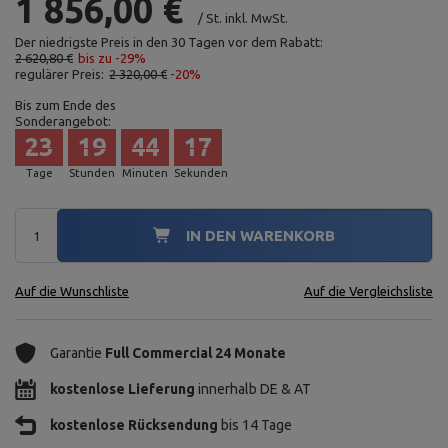
1 856,00 €
/
St.
inkl. MwSt.
Der niedrigste Preis in den 30 Tagen vor dem Rabatt:
2 620,80 €
bis zu -29%
regulärer Preis:
2 320,00 €
-20%
Bis zum Ende des
Sonderangebot:
23
19
44
15
Tage
Stunden
Minuten
Sekunden
IN DEN WARENKORB
Auf die Wunschliste
Auf die Vergleichsliste
Garantie
Full Commercial 24 Monate
kostenlose Lieferung
innerhalb DE & AT
kostenlose Rücksendung
bis 14 Tage