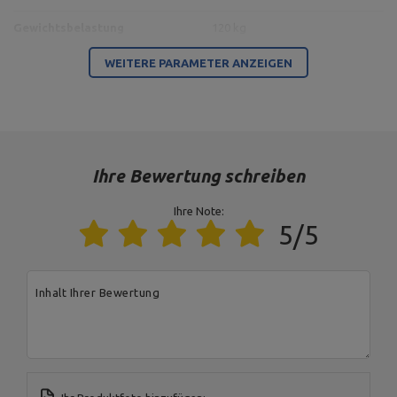
Gewichtsbelastung
120 kg
100 x 60 x 3 mm,
WEITERE PARAMETER ANZEIGEN
Profil
Rohr 60,3 x 3,2 mm,
Rohr 76,1 x 3,2 mm
Farbe des Rahmens
schwarz
Typ der Belastung
Gewichtsstapel
Ihre Bewertung schreiben
Farbe der Polsterung
schwarz
Ihre Note:
5/5
Für dieses Produkt verantwortliche Stelle in der EU
Address:
Boczna 41
Inhalt Ihrer Bewertung
Postal Code:
27-200
MARBO Ulikowski
City:
Starachowice
Hersteller
Spółka Komandytowa
Country:
Polen
E-mail address:
serwis@marbosport.eu