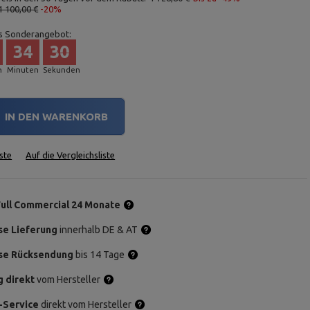
1 100,00 €
-20%
s Sonderangebot:
34
29
n
Minuten
Sekunden
IN DEN WARENKORB
ste
Auf die Vergleichsliste
Full Commercial 24 Monate
se Lieferung
innerhalb DE & AT
se Rücksendung
bis 14 Tage
g direkt
vom Hersteller
-Service
direkt vom Hersteller