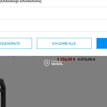
(Unbedingt erforderliche)
Pec Fly und Heck Delt Maschine
Cable
 AUSGEWÄHLTE
ICH LEHNE ALLE
UR-U021 - UpForm
Crossover/Kabelzugstation UR-
U017- UpForm
2 808,00 €
3 510,00 €
3 256,00 €
4 070,00 €