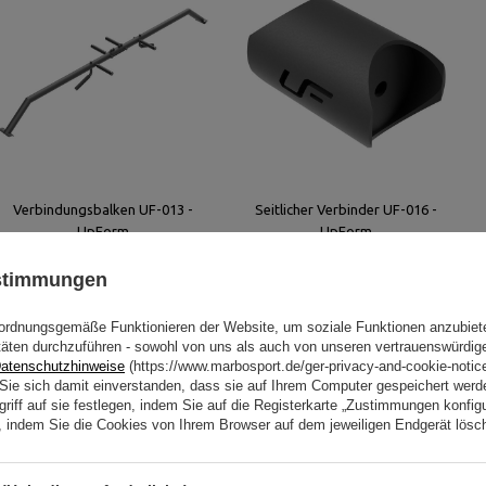
Verbindungsbalken UF-013 -
Seitlicher Verbinder UF-016 -
UpForm
UpForm
184,00 €
230,00 €
24,00 €
30,00 €
ustimmungen
Niedrigster Produktpreis der letzten 30
Niedrigster Produktpreis der letzten 30
Tage: 356,80 €
Tage: 36,00 €
ordnungsgemäße Funktionieren der Website, um soziale Funktionen anzubiet
täten durchzuführen - sowohl von uns als auch von unseren vertrauenswürdig
atenschutzhinweise
(https://www.marbosport.de/ger-privacy-and-cookie-notic
Ähnliche Produkte
n Sie sich damit einverstanden, dass sie auf Ihrem Computer gespeichert wer
riff auf sie festlegen, indem Sie auf die Registerkarte „Zustimmungen konfigu
en, indem Sie die Cookies von Ihrem Browser auf dem jeweiligen Endgerät lösc