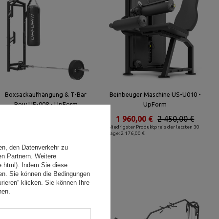
Boxsackaufhängung & T-Bar
Beinbeuger Maschine US-U010 -
Row UF-008 - UpForm
UpForm
600,00 €
750,00 €
1 960,00 €
2 450,00 €
Niedrigster Produktpreis der letzten 30
Niedrigster Produktpreis der letzten 30
Tage: 1 143,20 €
Tage: 2 176,00 €
en, den Datenverkehr zu
en Partnern. Weitere
e.html). Indem Sie diese
den. Sie können die Bedingungen
rieren“ klicken. Sie können Ihre
hen.