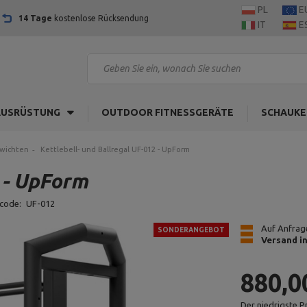
PL
E
14 Tage
kostenlose Rücksendung
IT
E
AUSRÜSTUNG
OUTDOOR FITNESSGERÄTE
SCHAUKE
ewichten
Kettlebell- und Ballregal UF-012 - UpForm
2 - UpForm
code:
UF-012
Auf Anfrage
SONDERANGEBOT
Versand i
880,0
Der niedrigste P