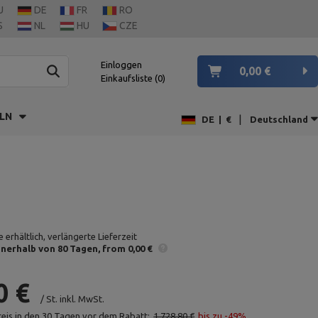
U
DE
FR
RO
S
NL
HU
CZE
Einloggen
0,00 €
Einkaufsliste
0
LN
|
DE
|
€
Deutschland
 erhältlich, verlängerte Lieferzeit
nnerhalb von 80 Tagen
from 0,00 €
0 €
/
St.
inkl. MwSt.
reis in den 30 Tagen vor dem Rabatt:
1 728,80 €
bis zu -49%