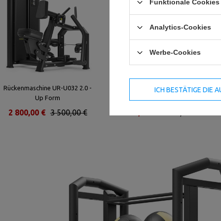
Funktionale Cookies 
Analytics-Cookies
Werbe-Cookies
Rückenmaschine UR-U032 2.0 -
Beinstrecker Maschine US-U009 -
ICH BESTÄTIGE DIE
Up Form
UpForm
2 800,00 €
3 500,00 €
1 960,00 €
2 450,00 €