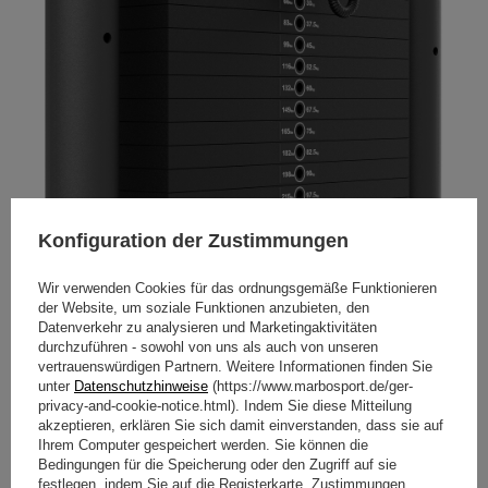
Konfiguration der Zustimmungen
Wir verwenden Cookies für das ordnungsgemäße Funktionieren
der Website, um soziale Funktionen anzubieten, den
Datenverkehr zu analysieren und Marketingaktivitäten
durchzuführen - sowohl von uns als auch von unseren
120 kg Gewichtsstapel
vertrauenswürdigen Partnern. Weitere Informationen finden Sie
unter
Datenschutzhinweise
(https://www.marbosport.de/ger-
Der Gewichtsstapel umfasst 16 Platten mit jeweils 7,5 kg
privacy-and-cookie-notice.html). Indem Sie diese Mitteilung
Gewicht. Die Gewichte sind in Kilogramm und Pfund
akzeptieren, erklären Sie sich damit einverstanden, dass sie auf
angegeben. Der Steckstift besteht aus Aluminium und
Ihrem Computer gespeichert werden. Sie können die
wird mit einem Spiralkabel gesichert.
Bedingungen für die Speicherung oder den Zugriff auf sie
festlegen, indem Sie auf die Registerkarte „Zustimmungen