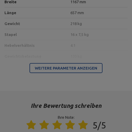
Breite
1167 mm
Länge
657 mm
Gewicht
218 kg
Stapel
16 x 7,5 kg
Hebelverhältnis
4:1
Gewichtsbelastung
120 kg
100 x 60 x 3 mm,
WEITERE PARAMETER ANZEIGEN
Profil
Rohr 60,3 x 3,2 mm,
Rohr 76,1 x 3,2 mm
Farbe des Rahmens
schwarz
Typ der Belastung
Gewichtsstapel
Ihre Bewertung schreiben
Farbe der Polsterung
schwarz
Ihre Note:
5/5
Für dieses Produkt verantwortliche Stelle in der EU