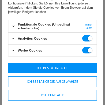
360° Drehabre Arme
konfigurieren“ klicken. Sie können Ihre Einwilligung jederzeit
Die beiden Arme sind unabhängig voneinander um 360°
widerrufen, indem Sie die Cookies von Ihrem Browser auf dem
drehbar, was die höchste Leistung während des Trainings
jeweiligen Endgerät löschen.
ermöglicht.
Die Rückenlehne ermöglicht das Training in einer
Funktionale Cookies (Unbedingt
Immer
teilstabilisierten Position.
erforderliche)
aktiv
Analytics-Cookies
Werbe-Cookies
ICH BESTÄTIGE ALLE
ICH BESTÄTIGE DIE AUSGEWÄHLTE
ICH LEHNE ALLE