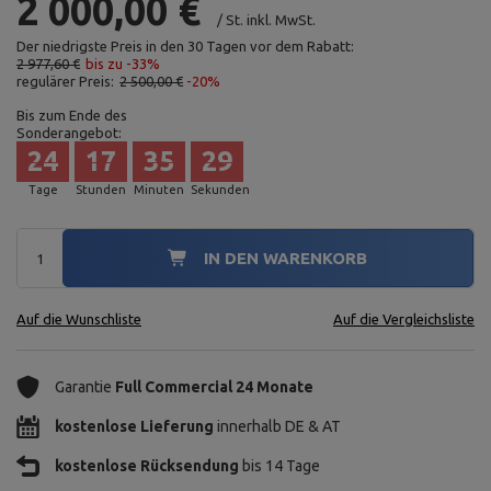
2 000,00 €
/
St.
inkl. MwSt.
Der niedrigste Preis in den 30 Tagen vor dem Rabatt:
2 977,60 €
bis zu -33%
regulärer Preis:
2 500,00 €
-20%
Bis zum Ende des
Sonderangebot:
24
17
35
28
Tage
Stunden
Minuten
Sekunden
IN DEN WARENKORB
Auf die Wunschliste
Auf die Vergleichsliste
Garantie
Full Commercial 24 Monate
kostenlose Lieferung
innerhalb DE & AT
kostenlose Rücksendung
bis 14 Tage