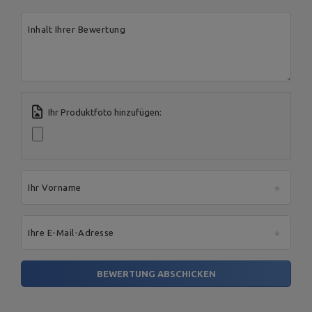
Address:
Boczna 41
Inhalt Ihrer Bewertung
Postal Code:
27-200
MARBO Ulikowski
City:
Starachowice
Hersteller
Spółka Komandytowa
Country:
Polen
E-mail address:
serwis@marbosport.eu
Ihr Produktfoto hinzufügen:
Ihr Vorname
Ihre E-Mail-Adresse
BEWERTUNG ABSCHICKEN