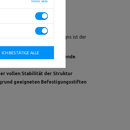
Immer aktiv
sioneller Trainingsturm, der für
e. Dank des durchdachten Designs ist der
 Körpertraining.
ICH BESTÄTIGE ALLE
19 als eigenständige, freistehende
en Geräten der F-LINE-Serie)
er vollen Stabilität der Struktur
ergrund geeigneten Befestigungsstiften