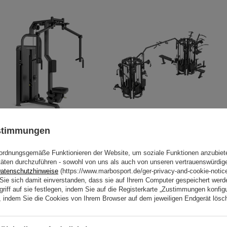
Pec Fly und Heck Delt Maschine
8-Stationen-Turm UF-T004 -
ustimmungen
UR-U021 - UpForm
UpForm
2 808,00 €
3 510,00 €
15 168,00 €
18 960,00 €
ordnungsgemäße Funktionieren der Website, um soziale Funktionen anzubiet
täten durchzuführen - sowohl von uns als auch von unseren vertrauenswürdig
atenschutzhinweise
(https://www.marbosport.de/ger-privacy-and-cookie-notic
n Sie sich damit einverstanden, dass sie auf Ihrem Computer gespeichert wer
riff auf sie festlegen, indem Sie auf die Registerkarte „Zustimmungen konfigu
en, indem Sie die Cookies von Ihrem Browser auf dem jeweiligen Endgerät lösc