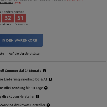
3 800,00 €
-20%
s Sonderangebot:
32
50
n
Minuten
Sekunden
IN DEN WARENKORB
ste
Auf die Vergleichsliste
Full Commercial 24 Monate
se Lieferung
innerhalb DE & AT
se Rücksendung
bis 14 Tage
g direkt
vom Hersteller
-Service
direkt vom Hersteller