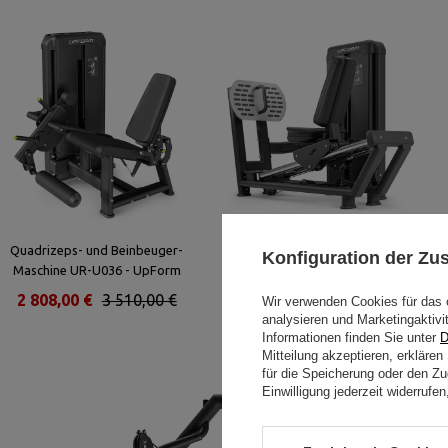
Quadrizeps- und Beinbeuger-
Horizontale Beinpresse UR-U022
Konfiguration der Z
Maschine UR-U036 - UpForm
- UpForm
2 808,00 €
3 510,00 €
3 240,00 €
4 050,00 €
Wir verwenden Cookies für das 
analysieren und Marketingaktivi
Informationen finden Sie unter
D
Mitteilung akzeptieren, erkläre
für die Speicherung oder den Zug
Einwilligung jederzeit widerruf