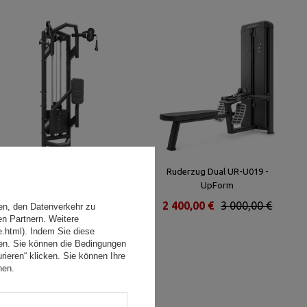
Latzug Dual Pulley High UF-005 -
Ruderzug Dual UR-U019 -
UpForm
UpForm
2 000,00 €
2 500,00 €
2 400,00 €
3 000,00 €
en, den Datenverkehr zu
en Partnern. Weitere
e.html). Indem Sie diese
den. Sie können die Bedingungen
rieren“ klicken. Sie können Ihre
hen.