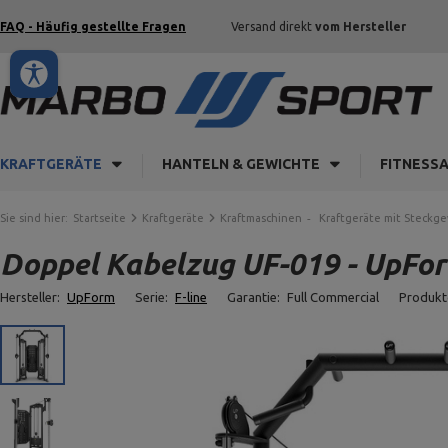
FAQ - Häufig gestellte Fragen
Versand direkt
vom Hersteller
KRAFTGERÄTE
HANTELN & GEWICHTE
FITNESS
Sie sind hier:
Startseite
Kraftgeräte
Kraftmaschinen
Kraftgeräte mit Steckg
Doppel Kabelzug UF-019 - UpFo
Hersteller:
UpForm
Serie:
F-line
Garantie:
Full Commercial
Produkt