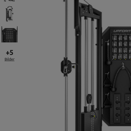
+
5
Bilder