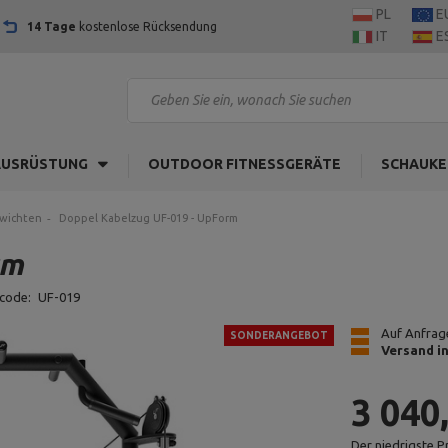
PL
E
14 Tage
kostenlose Rücksendung
IT
E
AUSRÜSTUNG
OUTDOOR FITNESSGERÄTE
SCHAUKE
ewichten
Doppel Kabelzug UF-019 - UpForm
rm
code:
UF-019
Auf Anfrage
SONDERANGEBOT
Versand i
3 040
Der niedrigste P