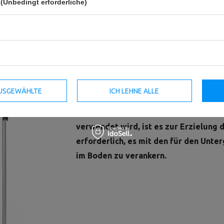
(Unbedingt erforderliche)
Der Doppelkabelzug UF-019 ist ein profes
anspruchsvolle Benutzer entwickelt wurd
Kabelzug ideal für Kraft- und allgemeines
 AUSGEWÄHLTE
ICH LEHNE ALLE
HINWEIS: In Fällen, in denen das UF-0
Maschine (ohne Verbindung mit ander
verwendet wird, ist es zur Erzielung d
erforderlich, es mit den für den Unt
im Boden zu verankern.