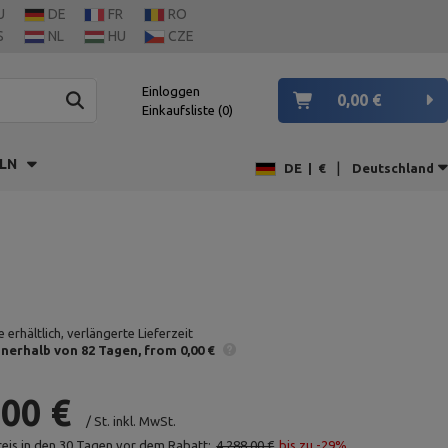
U
DE
FR
RO
S
NL
HU
CZE
Einloggen
0,00 €
Einkaufsliste
0
LN
|
DE
|
€
Deutschland
 erhältlich, verlängerte Lieferzeit
nnerhalb von 82 Tagen
from 0,00 €
,00 €
/
St.
inkl. MwSt.
reis in den 30 Tagen vor dem Rabatt:
4 288,00 €
bis zu -29%