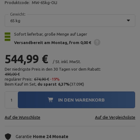
Produktcode:
MW-65kg-OLI
Gewicht:
65 kg
Sofort lieferbar, große Menge auf Lager
Versandbereit am Montag
from 0,00 €
544,99 €
/
St.
inkl. MwSt.
Der niedrigste Preis in den 30 Tagen vor dem Rabatt:
490,00 €
regulärer Preis:
674,90 €
-19%
Beim Kauf im Set,
du sparst
6,37
%
(
37.09
€
)
IN DEN WARENKORB
Auf die Wunschliste
Auf die Vergleichsliste
Garantie
Home 24 Monate