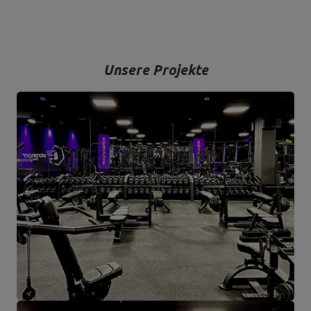
mit einem modernen Maschinenpark sind wir in der Lage,
hochwertigste Trainingsgeräte anzubieten, die mit Liebe zum
Detail und vor allem mit Blick auf Ihren Komfort und Ihre Sicherheit
hergestellt werden.
Unsere Projekte
Das Unternehmen hat seinen Sitz in der polnischen Stadt
Starachowice in der Woiwodschaft Świętokrzyskie. Hier befinden
sich unsere Büroräume und die Produktions- und Lagerhallen. Von
hier aus werden alle Formen des Online-Verkaufs und der Kontakt
mit unseren Kunden gesteuert. Von hier aus werden auch unsere
Produkte für einzelne Empfänger und Partnergeschäfte geschickt.
Das Herz unseres Unternehmens liegt in Starachowice und das ist
die Ortschaft, wo alles anfängt.