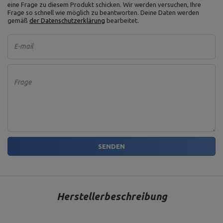
eine Frage zu diesem Produkt schicken. Wir werden versuchen, Ihre
Lochdurchmesser: 51 mm,
Frage so schnell wie möglich zu beantworten.
Deine Daten werden
Durchmesser: 23 cm
gemäß
der Datenschutzerklärung
bearbeitet.
E-mail
Für dieses Produkt verantwortliche Stelle in der EU
Address:
Boczna 41
Postal Code:
27-200
Frage
MARBO Ulikowski
City:
Starachowice
Hersteller
Spółka Komandytowa
Country:
Polen
E-mail address:
serwis@marbosport.eu
SENDEN
Herstellerbeschreibung