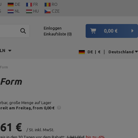
U
DE
FR
RO
S
NL
HU
CZE
Einloggen
0,00 €
Einkaufsliste
0
LN
|
DE
|
€
Deutschland
pForm
pForm
erbar, große Menge auf Lager
reit am Freitag
from 0,00 €
,61 €
/
St.
inkl. MwSt.
reis in den 30 Tagen vor dem Rabatt:
1 941,00 €
bis zu -6%