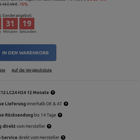
2 157,19 €
-15%
s Sonderangebot:
31
18
n
Minuten
Sekunden
IN DEN WARENKORB
ste
Auf die Vergleichsliste
C12 LC24 H24 12 Monate
se Lieferung
innerhalb DE & AT
se Rücksendung
bis 14 Tage
g direkt
vom Hersteller
-Service
direkt vom Hersteller