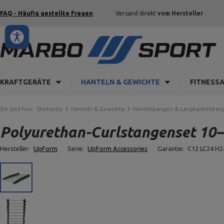
FAQ - Häufig gestellte Fragen
Versand direkt
vom Hersteller
KRAFTGERÄTE
HANTELN & GEWICHTE
FITNESS
Sie sind hier:
Startseite
Hanteln & Gewichte
Hantelstangen & Langhantelstan
Polyurethan-Curlstangenset 10–5
Hersteller:
UpForm
Serie:
UpForm Accessories
Garantie:
C12 LC24 H2