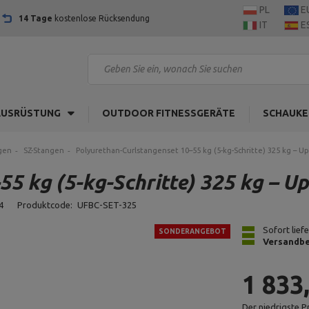
PL
E
14 Tage
kostenlose Rücksendung
IT
E
AUSRÜSTUNG
OUTDOOR FITNESSGERÄTE
SCHAUKE
gen
SZ-Stangen
Polyurethan-Curlstangenset 10–55 kg (5-kg-Schritte) 325 kg – U
5 kg (5-kg-Schritte) 325 kg – U
4
Produktcode:
UFBC-SET-325
Sofort lief
SONDERANGEBOT
Versandbe
1 833
Der niedrigste P