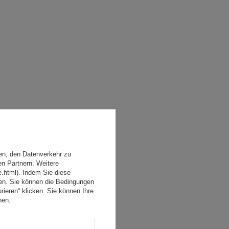
en, den Datenverkehr zu
en Partnern. Weitere
e.html). Indem Sie diese
den. Sie können die Bedingungen
rieren“ klicken. Sie können Ihre
hen.