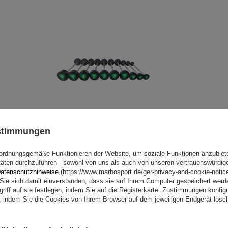
ustimmungen
Set aus geraden Polyurethan-
Hanteln 10-55 kg (Schritte von 5
ordnungsgemäße Funktionieren der Website, um soziale Funktionen anzubiet
kg) 325 kg – UpForm
täten durchzuführen - sowohl von uns als auch von unseren vertrauenswürdig
atenschutzhinweise
(https://www.marbosport.de/ger-privacy-and-cookie-notic
1 804,25 €
2 122,65 €
n Sie sich damit einverstanden, dass sie auf Ihrem Computer gespeichert wer
riff auf sie festlegen, indem Sie auf die Registerkarte „Zustimmungen konfigu
en, indem Sie die Cookies von Ihrem Browser auf dem jeweiligen Endgerät lösc