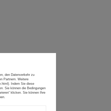
en, den Datenverkehr zu
en Partnern. Weitere
e.html). Indem Sie diese
den. Sie können die Bedingungen
rieren“ klicken. Sie können Ihre
hen.