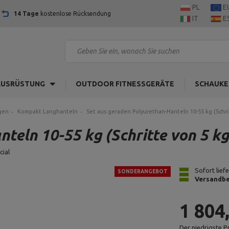
PL
E
14 Tage
kostenlose Rücksendung
IT
E
AUSRÜSTUNG
OUTDOOR FITNESSGERÄTE
SCHAUKE
gen
Kompakt Langhanteln
Set aus geraden Polyurethan-Hanteln 10-55 kg (Schri
teln 10-55 kg (Schritte von 5 k
cial
Sofort lief
SONDERANGEBOT
Versandbe
1 804
Der niedrigste P