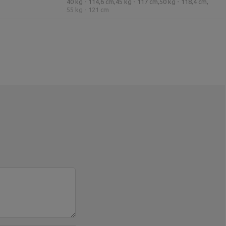
40 kg - 114,6 cm,
45 kg - 117 cm,
50 kg - 118,4 cm,
55 kg - 121 cm
Address:
Boczna 41
Postal Code:
27-200
City:
Starachowice
Country:
Polen
E-mail address:
serwis@marbosport.eu
Address:
BOCZNA 41
Postal Code:
27-200
City:
Starachowice
Country:
Polen
E-mail address:
serwis@marbosport.eu