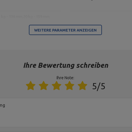
 kg - 136 mm,
20 kg - 159 mm,
03 mm
WEITERE PARAMETER ANZEIGEN
Für dieses Produkt verantwortliche Stelle in der EU
Ihre Bewertung schreiben
MARBO Ulikowski Spółka Komandytowa
Ihre Note:
MARBO Ulikowski Spółka Komandytowa
5/5
ung