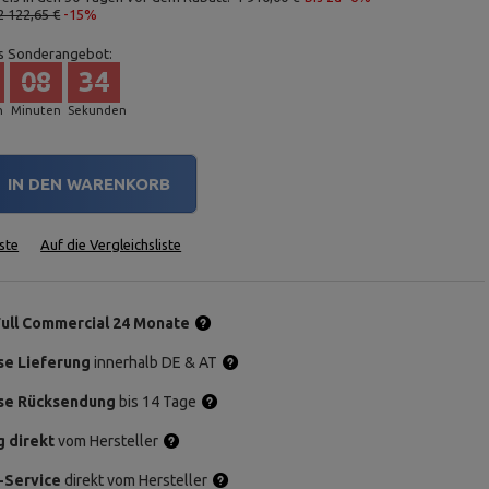
2 122,65 €
-15%
s Sonderangebot:
08
33
n
Minuten
Sekunden
IN DEN WARENKORB
ste
Auf die Vergleichsliste
Full Commercial 24 Monate
se Lieferung
innerhalb DE & AT
se Rücksendung
bis 14 Tage
g direkt
vom Hersteller
-Service
direkt vom Hersteller