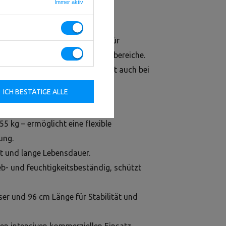
Immer aktiv
5 kg – 325 kg
sionelles Krafttraining. Ideal für
ume und funktionelle Trainingsbereiche.
hanbeschichtung behält das Set auch bei
cheinungsbild.
ICH BESTÄTIGE ALLE
5 kg – ermöglicht eine flexible
ung.
it und lange Lebensdauer.
b- und feuchtigkeitsbeständig, schützt
r und 96 cm Länge für Stabilität und