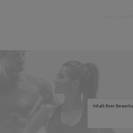
10 kg - 120 mm,
15
Durchmesser der Hantelscheibe
25 kg - 55 kg : 2
Hersteller
Verantwortliche Stelle
Inhalt Ihrer Bewert