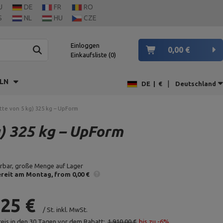
U
DE
FR
RO
S
NL
HU
CZE
Einloggen
0,00 €
Einkaufsliste
0
LN
|
DE
|
€
Deutschland
tte von 5 kg) 325 kg – UpForm
g) 325 kg – UpForm
erbar, große Menge auf Lager
reit am Montag
from 0,00 €
,25 €
/
St.
inkl. MwSt.
reis in den 30 Tagen vor dem Rabatt:
1 910,00 €
bis zu -6%