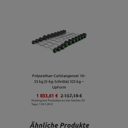
Polyurethan-Curlstangenset 10–
55 kg (5-kg-Schritte) 325 kg –
UpForm
1 833,61 €
2 157,19 €
Niedrigster Produktpreis der letzten 30
Tage: 1 941,00 €
Ähnliche Produkte