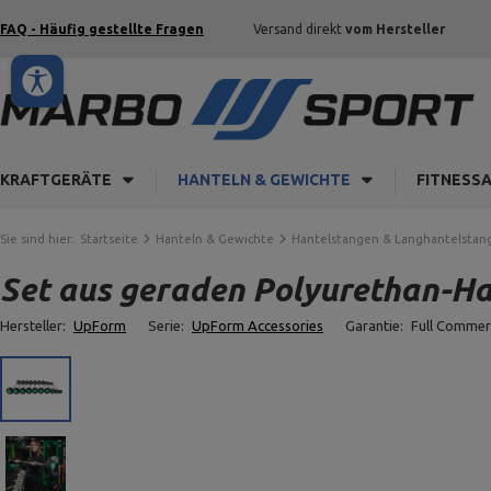
FAQ - Häufig gestellte Fragen
Versand direkt
vom Hersteller
KRAFTGERÄTE
HANTELN & GEWICHTE
FITNESS
Sie sind hier:
Startseite
Hanteln & Gewichte
Hantelstangen & Langhantelstan
Set aus geraden Polyurethan-Han
Hersteller:
UpForm
Serie:
UpForm Accessories
Garantie:
Full Commer