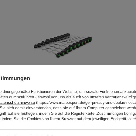
ustimmungen
Polyurethan-Curlstangenset 10–
55 kg (5-kg-Schritte) 325 kg –
ordnungsgemäße Funktionieren der Website, um soziale Funktionen anzubiet
UpForm
täten durchzuführen - sowohl von uns als auch von unseren vertrauenswürdig
atenschutzhinweise
(https://www.marbosport.de/ger-privacy-and-cookie-notic
1 833,61 €
2 157,19 €
n Sie sich damit einverstanden, dass sie auf Ihrem Computer gespeichert wer
riff auf sie festlegen, indem Sie auf die Registerkarte „Zustimmungen konfigu
en, indem Sie die Cookies von Ihrem Browser auf dem jeweiligen Endgerät lösc