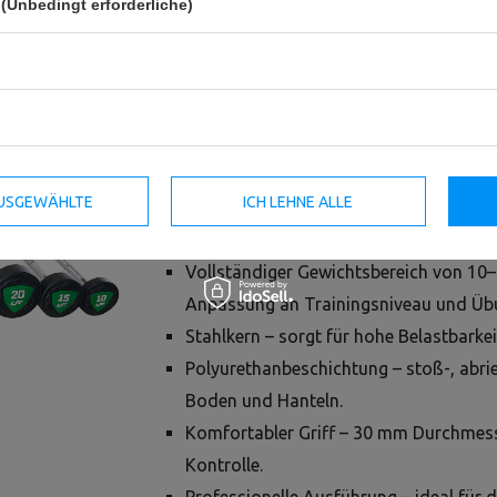
(Unbedingt erforderliche)
Set gerader Polyurethan-Hanteln 10–5
Komplettes Set gerader Hanteln für profes
Fitnessstudios, kommerzielle Trainingsrä
Dank robuster Konstruktion und Polyuret
intensiver Nutzung sein hochwertiges Ers
 AUSGEWÄHLTE
ICH LEHNE ALLE
Wichtigste Vorteile:
Vollständiger Gewichtsbereich von 10–5
Anpassung an Trainingsniveau und Üb
Stahlkern – sorgt für hohe Belastbarke
Polyurethanbeschichtung – stoß-, abrie
Boden und Hanteln.
Komfortabler Griff – 30 mm Durchmesse
Kontrolle.