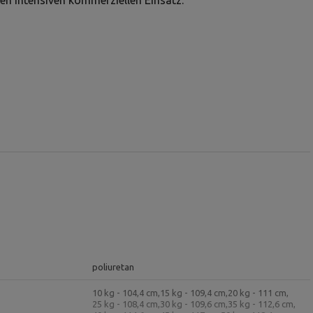
den intensiven kommerziellen Einsatz.
poliuretan
10 kg - 104,4 cm,
15 kg - 109,4 cm,
20 kg - 111 cm,
25 kg - 108,4 cm,
30 kg - 109,6 cm,
35 kg - 112,6 cm,