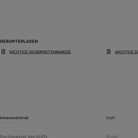
HERUNTERLADEN
WICHTIGE SICHERHEITSHINWEISE
WICHTIGE S
Innenmaterial
Stahl
Durchmesser des Griffs
30 mm