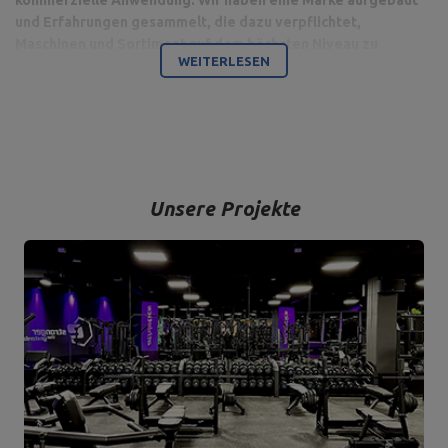
kommerzielle Anwendung. Wir haben eine Marke aufgebaut
und Erfahrungen gesammelt, die dazu verpflichtet,
Maschinen und Sortiment auf dem höchsten Niveau zu
WEITERLESEN
produzieren.
Bodybuilding ist unsere Leidenschaft und durch die Kombination
mit einem modernen Maschinenpark sind wir in der Lage,
hochwertigste Trainingsgeräte anzubieten, die mit Liebe zum
Detail und vor allem mit Blick auf Ihren Komfort und Ihre Sicherheit
hergestellt werden.
Unsere Projekte
Das Unternehmen hat seinen Sitz in der polnischen Stadt
Starachowice in der Woiwodschaft Świętokrzyskie. Hier befinden
sich unsere Büroräume und die Produktions- und Lagerhallen. Von
hier aus werden alle Formen des Online-Verkaufs und der Kontakt
mit unseren Kunden gesteuert. Von hier aus werden auch unsere
Produkte für einzelne Empfänger und Partnergeschäfte geschickt.
Das Herz unseres Unternehmens liegt in Starachowice und das ist
die Ortschaft, wo alles anfängt.