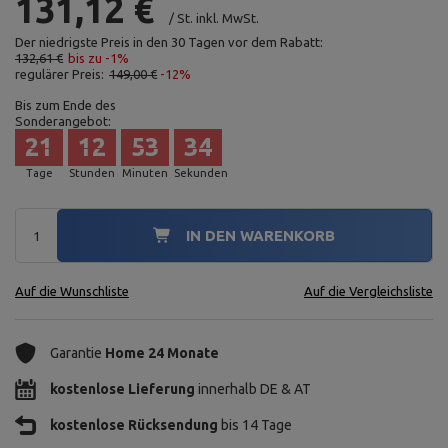
131,12 €
/
St.
inkl. MwSt.
Der niedrigste Preis in den 30 Tagen vor dem Rabatt:
132,61 €
bis zu -1%
regulärer Preis:
149,00 €
-12%
Bis zum Ende des
Sonderangebot:
21
12
53
32
Tage
Stunden
Minuten
Sekunden
IN DEN WARENKORB
Auf die Wunschliste
Auf die Vergleichsliste
Garantie
Home 24 Monate
kostenlose Lieferung
innerhalb DE & AT
kostenlose Rücksendung
bis 14 Tage