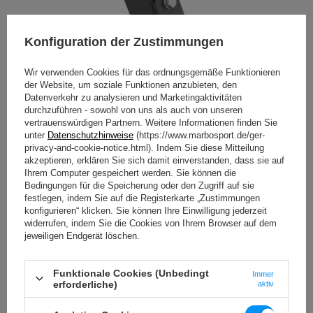
Konfiguration der Zustimmungen
Wir verwenden Cookies für das ordnungsgemäße Funktionieren
der Website, um soziale Funktionen anzubieten, den
Datenverkehr zu analysieren und Marketingaktivitäten
durchzuführen - sowohl von uns als auch von unseren
vertrauenswürdigen Partnern. Weitere Informationen finden Sie
unter
Datenschutzhinweise
(https://www.marbosport.de/ger-
Bodenbefestigung
privacy-and-cookie-notice.html). Indem Sie diese Mitteilung
akzeptieren, erklären Sie sich damit einverstanden, dass sie auf
Dank der Löcher in den Füßen des Gestells besteht die
Ihrem Computer gespeichert werden. Sie können die
Möglichkeit, die Konstruktion im Untergrund zu
Bedingungen für die Speicherung oder den Zugriff auf sie
verankern, wodurch die Stabilität erhöht und ein
festlegen, indem Sie auf die Registerkarte „Zustimmungen
eventuelles Verschieben verhindert wird.
konfigurieren“ klicken. Sie können Ihre Einwilligung jederzeit
widerrufen, indem Sie die Cookies von Ihrem Browser auf dem
Mögliche Aufhängungen:
jeweiligen Endgerät löschen.
Traditionelle Schaukel
Nestschaukel
Funktionale Cookies (Unbedingt
Immer
Hängesessel
erforderliche)
aktiv
Boxsack
Gymnastikring