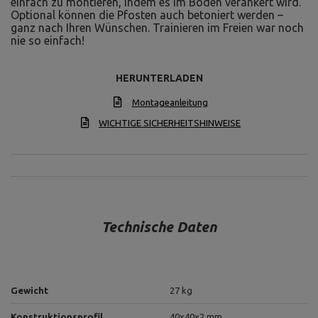
einfach zu montieren, indem es im Boden verankert wird.
Optional können die Pfosten auch betoniert werden –
ganz nach Ihren Wünschen. Trainieren im Freien war noch
nie so einfach!
HERUNTERLADEN
Montageanleitung
WICHTIGE SICHERHEITSHINWEISE
Technische Daten
Gewicht
27 kg
Konstruktionsprofil
40x40x2 mm