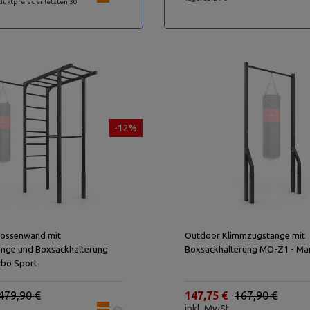
duktpreis der letzten 30
-12%
ossenwand mit
Outdoor Klimmzugstange mit
nge und Boxsackhalterung
Boxsackhalterung MO-Z1 - Ma
bo Sport
479,90 €
147,75 €
167,90 €
inkl. MwSt.