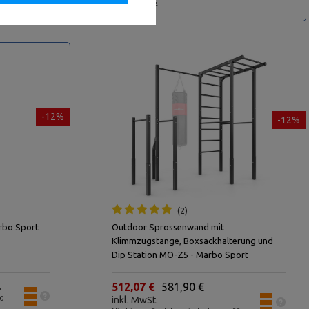
Tage: 397,83 €
-12%
-12%
2
rbo Sport
Outdoor Sprossenwand mit
Klimmzugstange, Boxsackhalterung und
Dip Station MO-Z5 - Marbo Sport
.
512,07 €
581,90 €
30
inkl. MwSt.