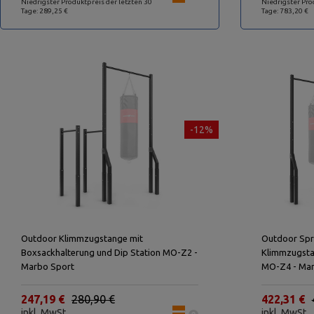
Niedrigster Produktpreis der letzten 30
Niedrigster Pro
Tage: 289,25 €
Tage: 783,20 €
-12%
Outdoor Klimmzugstange mit
Outdoor Spr
Boxsackhalterung und Dip Station MO-Z2 -
Klimmzugsta
Marbo Sport
MO-Z4 - Mar
247,19 €
280,90 €
422,31 €
inkl. MwSt.
inkl. MwSt.