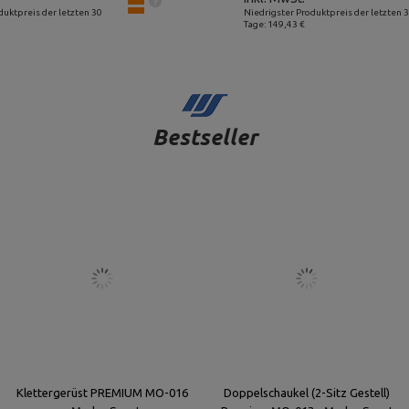
duktpreis der letzten 30
Niedrigster Produktpreis der letzten 
Tage: 149,43 €
Bestseller
Klettergerüst PREMIUM MO-016
Doppelschaukel (2-Sitz Gestell)