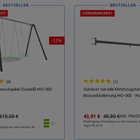
BESTSELLER
BESTSELLER
BOT
SONDERANGEBOT
-12%
6
1
tenschaukel (Gestell) MO-002 -
Outdoor Gerade Klimmzugstan
t
Boxsackhalterung MO-005 - M
319,00 €
43,91 €
49,90 €
inkl. MwSt
Niedrigster Produktpreis der letzten 
Tage: 44,41 €
duktpreis der letzten 30