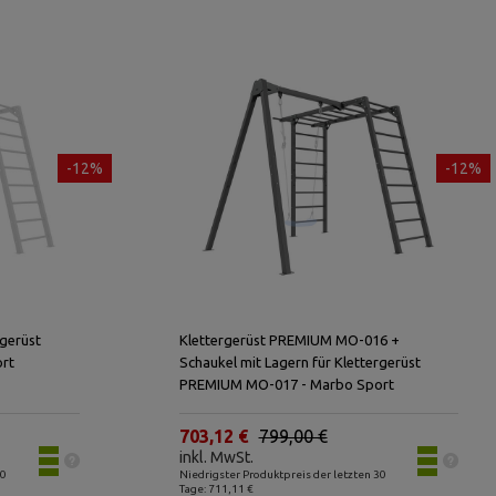
-12%
-12%
rgerüst
Klettergerüst PREMIUM MO-016 +
rt
Schaukel mit Lagern für Klettergerüst
PREMIUM MO-017 - Marbo Sport
703,12 €
799,00 €
inkl. MwSt.
30
Niedrigster Produktpreis der letzten 30
Tage: 711,11 €