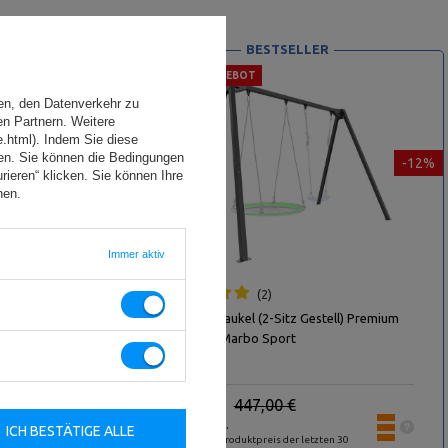
BESTSELLER
SONDERANGEBOT
en, den Datenverkehr zu
en Partnern. Weitere
e.html). Indem Sie diese
den. Sie können die Bedingungen
-12%
-12%
rieren“ klicken. Sie können Ihre
hen.
Immer aktiv
2
O-007 -
Doppelschaukel (2-Sitz Gestell) Premium
MO-013 - Marbo Sport
.
393,36 €
447,00 €
30
inkl. MwSt.
ICH BESTÄTIGE ALLE
Niedrigster Produktpreis der letzten 30