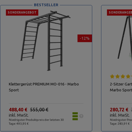
BESTSELLER
SONDERANGEBOT
SONDERANGE
-12%
Klettergerüst PREMIUM MO-016 - Marbo
2-Sitzer Gar
Sport
Marbo Spor
488,40 €
555,00 €
280,72 €
inkl. MwSt.
inkl. MwSt.
Niedrigster Produktpreis der letzten 30
Niedrigster Pro
Tage: 493,95 €
Tage: 283,91 €