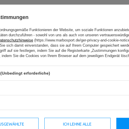
ustimmungen
ordnungsgemäße Funktionieren der Website, um soziale Funktionen anzubiet
täten durchzuführen - sowohl von uns als auch von unseren vertrauenswürdig
atenschutzhinweise
(https://www.marbosport.de/ger-privacy-and-cookie-notic
n Sie sich damit einverstanden, dass sie auf Ihrem Computer gespeichert wer
-12%
riff auf sie festlegen, indem Sie auf die Registerkarte „Zustimmungen konfigu
en, indem Sie die Cookies von Ihrem Browser auf dem jeweiligen Endgerät lösc
(Unbedingt erforderliche)
2
el (Gestell) Breit Premium MO-
Outdoor Dip Stangen (Kurz) M
 Sport
Marbo Sport
379,00 €
48,31 €
54,90 €
inkl. MwSt
Niedrigster Produktpreis der letzten 
 AUSGEWÄHLTE
ICH LEHNE ALLE
Tage: 48,86 €
duktpreis der letzten 30