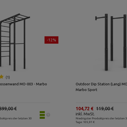
-12%
1
rossenwand MO-003 - Marbo
Outdoor Dip Station (Lang) MO
Marbo Sport
399,00 €
104,72 €
119,00 €
inkl. MwSt.
duktpreis der letzten 30
Niedrigster Produktpreis der letzten 
Tage: 105,91 €