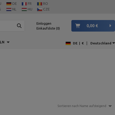
U
DE
FR
RO
S
NL
HU
CZE
Einloggen
0,00 €
Einkaufsliste
0
LN
|
DE
|
€
Deutschland
Sortieren nach Name aufsteigend