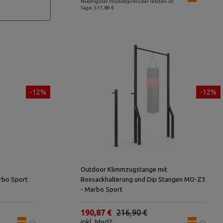
Niedrigster Produktpreis der letzten 30
Tage: 517,89 €
-12%
-12%
Outdoor Klimmzugstange mit
rbo Sport
Boxsackhalterung und Dip Stangen MO-Z3
- Marbo Sport
190,87 €
216,90 €
inkl. MwSt.