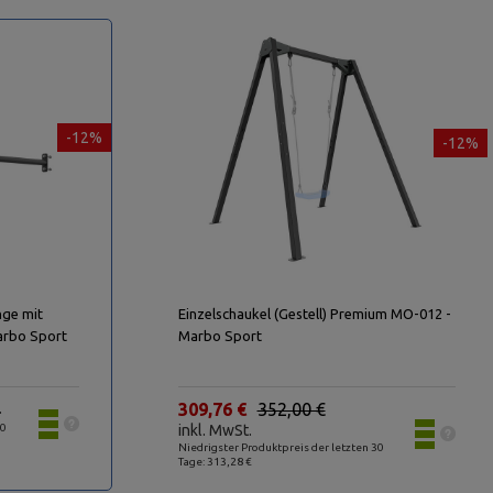
-12%
-12%
ge mit
Einzelschaukel (Gestell) Premium MO-012 -
arbo Sport
Marbo Sport
.
309,76 €
352,00 €
30
inkl. MwSt.
Niedrigster Produktpreis der letzten 30
Tage: 313,28 €