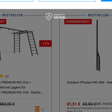
BESTSELLER
BESTSELLER
BOT
SONDERANGEBOT
-12%
1
st PREMIUM MO-016 +
Outdoor Pfosten MO-004 - Ma
el mit Lagern für
st PREMIUM MO-018 - Marbo
880,00 €
61,51 €
69,90 €
inkl. MwSt
Niedrigster Produktpreis der letzten 
Tage: 62,21 €