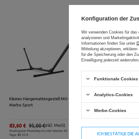
Konfiguration der Z
Wir verwenden Cookies für das 
analysieren und Marketingaktivi
Informationen finden Sie unter
D
Mitteilung akzeptieren, erkläre
-12%
für die Speicherung oder den Zug
Einwilligung jederzeit widerruf
Funktionale Cookies 
Analytics-Cookies
Kleines Hängemattengestell MO-010 -
Einzelschauk
Marbo Sport
015 - Marbo
Werbe-Cookies
83,60 €
95,00 €
inkl. MwSt.
333,52 €
Niedrigster Produktpreis der letzten 30
inkl. MwSt.
ICH BESTÄTIGE DIE
Tage: 84,55 €
Niedrigster Pro