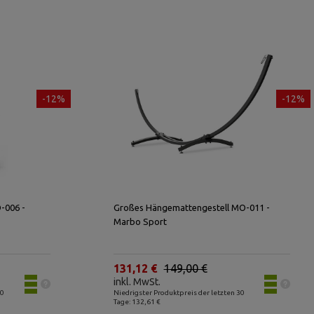
-12%
-12%
-006 -
Großes Hängemattengestell MO-011 -
Marbo Sport
131,12 €
149,00 €
inkl. MwSt.
30
Niedrigster Produktpreis der letzten 30
Tage: 132,61 €