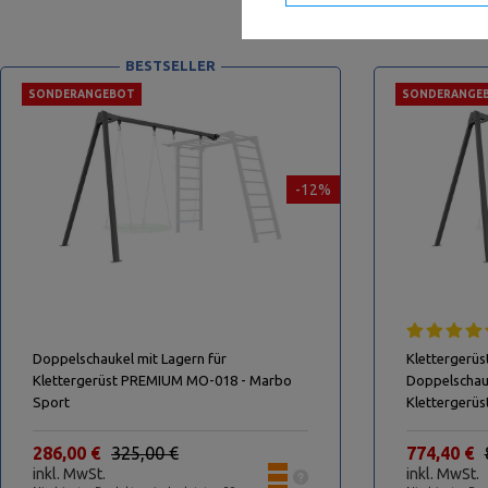
Tage: 337,31 €
BESTSELLER
SONDERANGEBOT
SONDERANGE
-12%
Doppelschaukel mit Lagern für
Klettergerü
Klettergerüst PREMIUM MO-018 - Marbo
Doppelschauk
Sport
Klettergerü
Sport
286,00 €
325,00 €
774,40 €
inkl. MwSt.
inkl. MwSt.