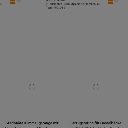
30
Niedrigster Produktpreis der letzten 30
Tage: 193,04 €
Stationäre Klimmzugstange mit
Latzugstation für Hantelbänke