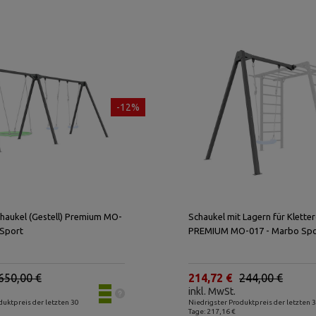
-12%
chaukel (Gestell) Premium MO-
Schaukel mit Lagern für Klette
 Sport
PREMIUM MO-017 - Marbo Spo
650,00 €
214,72 €
244,00 €
inkl. MwSt.
duktpreis der letzten 30
Niedrigster Produktpreis der letzten 
Tage: 217,16 €