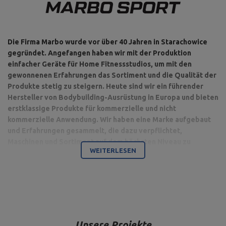
Die Firma Marbo wurde vor über 40 Jahren in Starachowice
gegründet. Angefangen haben wir mit der Produktion
einfacher Geräte für Home Fitnessstudios, um mit den
gewonnenen Erfahrungen das Sortiment und die Qualität der
Produkte stetig zu steigern. Heute sind wir ein führender
Hersteller von Bodybuilding-Ausrüstung in Europa und bieten
erstklassige Produkte für kommerzielle und nicht
kommerzielle Anwendung. Wir haben eine Marke aufgebaut
und Erfahrungen gesammelt, die dazu verpflichtet,
Maschinen und Sortiment auf dem höchsten Niveau zu
WEITERLESEN
produzieren.
Bodybuilding ist unsere Leidenschaft und durch die Kombination
mit einem modernen Maschinenpark sind wir in der Lage,
hochwertigste Trainingsgeräte anzubieten, die mit Liebe zum
Detail und vor allem mit Blick auf Ihren Komfort und Ihre Sicherheit
hergestellt werden.
Unsere Projekte