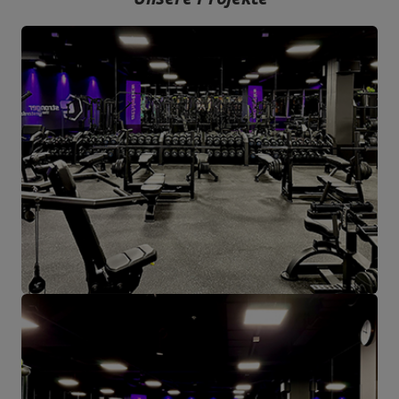
Das Unternehmen hat seinen Sitz in der polnischen Stadt
Starachowice in der Woiwodschaft Świętokrzyskie. Hier befinden
sich unsere Büroräume und die Produktions- und Lagerhallen. Von
hier aus werden alle Formen des Online-Verkaufs und der Kontakt
mit unseren Kunden gesteuert. Von hier aus werden auch unsere
Produkte für einzelne Empfänger und Partnergeschäfte geschickt.
Das Herz unseres Unternehmens liegt in Starachowice und das ist
die Ortschaft, wo alles anfängt.