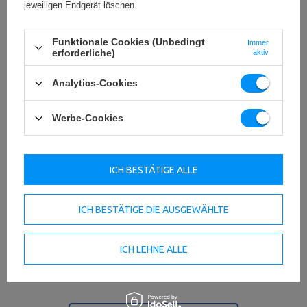
jeweiligen Endgerät löschen.
Funktionale Cookies (Unbedingt
Immer
erforderliche)
aktiv
Technische Daten
Analytics-Cookies
Werbe-Cookies
Länge
361 cm
Breite
122 cm
ICH BESTÄTIGE ALLE
Höhe
131 cm
ICH BESTÄTIGE DIE AUSGEWÄHLTE
Gewichtsbelastung
200 kg
Gewicht
26 kg
ICH LEHNE ALLE
Konstruktionsprofil
50x50x2 mm