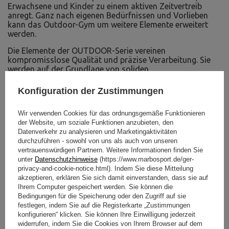
Erwachsene und Kinder zu einem aktiven Zeitvertreib
anregt. Ganz nach eigenen Bedürfnissen und Vorlieben
kann das Outdoor-Gym um weitere Elemente erweitert
werden.
Die Elemente der OUTDOOR-Serie vereinen
kompromisslose Qualität und präzise Verarbeitung. Sie
werden auf der Grundlage von soliden
Konstruktionsprofilen und -Rohren hergestellt, die
jahrelange und volle Gebrauchssicherheit gewährleisten.
Konfiguration der Zustimmungen
Spezielle Verstärkungen aus dickem Blech erhöhen die
Festigkeit und Stabilität der Konstruktion. Das System ist
Wir verwenden Cookies für das ordnungsgemäße Funktionieren
einfach zu montieren, indem es im Boden verankert wird.
der Website, um soziale Funktionen anzubieten, den
Optional können die Pfosten auch betoniert werden –
Datenverkehr zu analysieren und Marketingaktivitäten
ganz nach Ihren Wünschen. Trainieren im Freien war noch
durchzuführen - sowohl von uns als auch von unseren
nie so einfach!
vertrauenswürdigen Partnern. Weitere Informationen finden Sie
unter
Datenschutzhinweise
(https://www.marbosport.de/ger-
privacy-and-cookie-notice.html). Indem Sie diese Mitteilung
HERUNTERLADEN
akzeptieren, erklären Sie sich damit einverstanden, dass sie auf
Ihrem Computer gespeichert werden. Sie können die
WICHTIGE SICHERHEITSHINWEISE
Bedingungen für die Speicherung oder den Zugriff auf sie
festlegen, indem Sie auf die Registerkarte „Zustimmungen
Montageanleitung
konfigurieren“ klicken. Sie können Ihre Einwilligung jederzeit
widerrufen, indem Sie die Cookies von Ihrem Browser auf dem