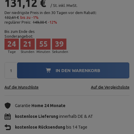
131,12 €
/
St.
inkl. MwSt.
Der niedrigste Preis in den 30 Tagen vor dem Rabatt:
132,61 €
bis zu -1%
regulärer Preis:
149,00 €
-12%
Bis zum Ende des
Sonderangebot:
24
21
55
38
Tage
Stunden
Minuten
Sekunden
IN DEN WARENKORB
Auf die Wunschliste
Auf die Vergleichsliste
Garantie
Home 24 Monate
kostenlose Lieferung
innerhalb DE & AT
kostenlose Rücksendung
bis 14 Tage