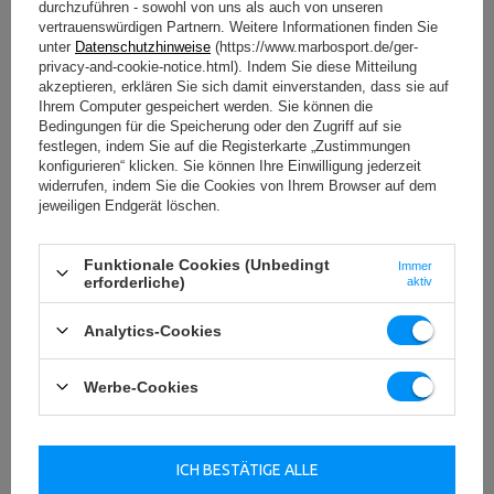
durchzuführen - sowohl von uns als auch von unseren
Konzentriere dich auf die Bewegung und das Stehen
vertrauenswürdigen Partnern. Weitere Informationen finden Sie
Nutze YouTube-Videos oder frage einen Trainer für Varianten
unter
Datenschutzhinweise
(https://www.marbosport.de/ger-
privacy-and-cookie-notice.html). Indem Sie diese Mitteilung
akzeptieren, erklären Sie sich damit einverstanden, dass sie auf
Dieses Training stärkt Muskeln und Koordination - ganz einfach von
Ihrem Computer gespeichert werden. Sie können die
zuhause aus
Bedingungen für die Speicherung oder den Zugriff auf sie
festlegen, indem Sie auf die Registerkarte „Zustimmungen
Standwaage („Schwalbe“) - für
konfigurieren“ klicken. Sie können Ihre Einwilligung jederzeit
widerrufen, indem Sie die Cookies von Ihrem Browser auf dem
Fortgeschrittene
jeweiligen Endgerät löschen.
Diese Gleichgewichtsübungen für Erwachsene aktivieren den ganzen
Körper und
fördern Fitness, Motorik und Stabilität
. Beim Stehen
Funktionale Cookies (Unbedingt
Immer
auf einem Bein wird das andere nach hinten gestreckt, der Oberkörper
erforderliche)
aktiv
neigt sich nach vorne - wie bei einer Schwalbe. Diese Position fordert
Konzentration, Sinne und das Gleichgewichtssystem intensiv.
Analytics-Cookies
Wer auf einem Balance Board trainiert, kann die Übung zusätzlich
Werbe-Cookies
erschweren. Achte auf ruhige Kopfbewegungen, denn bei Vertigo oder
Unsicherheit steigt das Risiko. Die Augen sollten einen festen Punkt
fixieren, um das Gehirn besser zu stabilisieren.
ICH BESTÄTIGE ALLE
Tipps
: