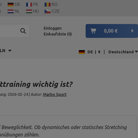
U
DE
FR
RO
S
NL
HU
CZE
Einloggen
0,00 €
Einkaufsliste
0
LN
|
DE
|
€
Deutschland
raining wichtig ist?
ng: 2026-02-24 | Autor:
Marbo Sport
 Beweglichkeit. Ob dynamisches oder statisches Stretching
ehnübungen zählen.