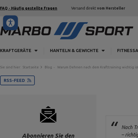
FAQ - Häufig gestellte Fragen
Versand direkt
vom Hersteller
KRAFTGERÄTE
HANTELN & GEWICHTE
FITNESS
Sie sind hier:
Startseite
Blog
Warum Dehnen nach dem Krafttraining wichtig is
RSS-FEED
Nach Tr
– richt
Abonnieren Sie den