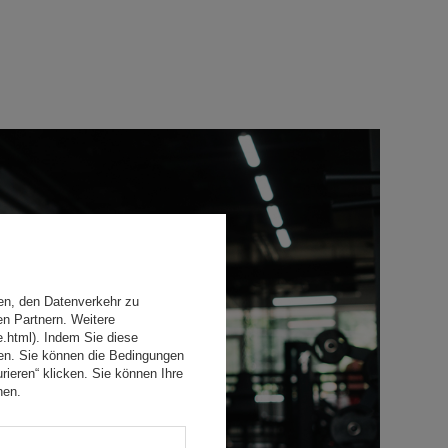
en, den Datenverkehr zu
en Partnern. Weitere
e.html). Indem Sie diese
den. Sie können die Bedingungen
rieren“ klicken. Sie können Ihre
hen.