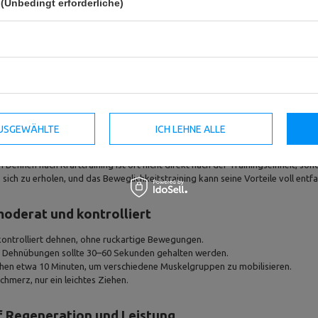
(Unbedingt erforderliche)
 AUSGEWÄHLTE
ICH LEHNE ALLE
bilität verbessern, Regeneration unterstützen
 Dehnen nach Krafttraining ist oft nicht direkt nach der Trainingseinheit, s
sich zu erholen, und das Beweglichkeitstraining kann seine Vorteile voll entfa
 moderat und kontrolliert
ontrolliert dehnen, ohne ruckartige Bewegungen.
 Dehnübungen sollte 30–60 Sekunden gehalten werden.
chen etwa 10 Minuten, um verschiedene Muskelgruppen zu mobilisieren.
chmerz, nur ein leichtes Ziehen.
 Regeneration und Leistung