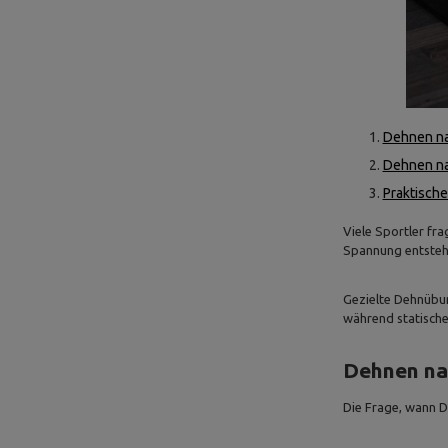
Dehnen nac
Dehnen na
Praktische
Viele Sportler fra
Spannung entsteht
Gezielte Dehnübun
während statisches
Dehnen nac
Die Frage, wann De