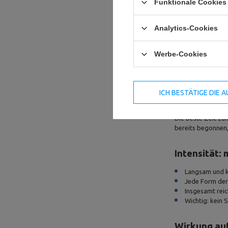
Funktionale Cookies 
Analytics-Cookies
Werbe-Cookies
ICH BESTÄTIGE DIE
Ziel: Flexi
Die beste Zeit zum
bereits begonnen, 
Intensität:
Langsam und k
Jede Form der
Insgesamt rei
Wichtig: kein S
Wirkung auf