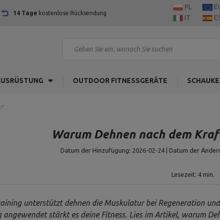
PL
E
14 Tage
kostenlose Rücksendung
IT
E
AUSRÜSTUNG
OUTDOOR FITNESSGERÄTE
SCHAUKE
t?
Warum Dehnen nach dem Kraftt
Datum der Hinzufügung: 2026-02-24 | Datum der Änderu
Lesezeit: 4 min.
aining unterstützt dehnen die Muskulatur bei Regeneration und
ig angewendet stärkt es deine Fitness. Lies im Artikel, warum D