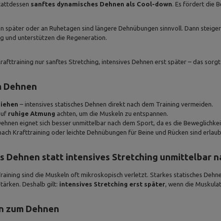
tattdessen
sanftes dynamisches Dehnen als Cool-down
. Es fördert die
en später oder an Ruhetagen sind längere Dehnübungen sinnvoll. Dann steigern
und unterstützen die Regeneration.
afttraining nur sanftes Stretching, intensives Dehnen erst später – das sorg
m Dehnen
Ziehen
– intensives statisches Dehnen direkt nach dem Training vermeiden.
auf
ruhige Atmung
achten, um die Muskeln zu entspannen.
hnen eignet sich besser unmittelbar nach dem Sport, da es die Beweglichkeit
ch Krafttraining oder leichte Dehnübungen für Beine und Rücken sind erlaubt,
 Dehnen statt intensives Stretching unmittelbar n
raining sind die Muskeln oft mikroskopisch verletzt. Starkes statisches Deh
tärken. Deshalb gilt:
intensives Stretching erst später
, wenn die Muskulatu
en zum Dehnen