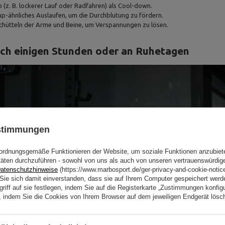
o (z. B. lockerer Lauf oder Radfahren) als Cool-down.
p-ähnliches Auslaufen, um die Durchblutung zu fördern.
chütteln der Arme und Beine, um Verspannungen zu lösen.
ch einigen Stunden oder an Ruhetagen
ustimmungen
ordnungsgemäße Funktionieren der Website, um soziale Funktionen anzubiet
täten durchzuführen - sowohl von uns als auch von unseren vertrauenswürdig
atenschutzhinweise
(https://www.marbosport.de/ger-privacy-and-cookie-notic
n Sie sich damit einverstanden, dass sie auf Ihrem Computer gespeichert wer
riff auf sie festlegen, indem Sie auf die Registerkarte „Zustimmungen konfigu
en, indem Sie die Cookies von Ihrem Browser auf dem jeweiligen Endgerät lösc