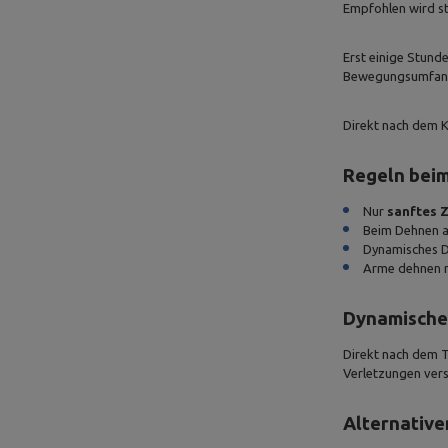
Empfohlen wird s
Erst einige Stund
Bewegungsumfang 
Direkt nach dem Kr
Regeln bei
Nur
sanftes 
Beim Dehnen 
Dynamisches De
Arme dehnen na
Dynamisches
Direkt nach dem T
Verletzungen vers
Alternativ