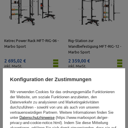
Ketrec Power Rack MFT-RIG-06 -
Rig-Station zur
Marbo Sport
Wandbefestigung MFT-RIG-12 -
Marbo Sport
2 695,02 €
2 359,00 €
inkl. MwSt.
inkl. MwSt.
Konfiguration der Zustimmungen
Wir verwenden Cookies für das ordnungsgemäße Funktionieren
der Website, um soziale Funktionen anzubieten, den
Datenverkehr zu analysieren und Marketingaktivitäten
durchzuführen - sowohl von uns als auch von unseren
vertrauenswürdigen Partnern. Weitere Informationen finden Sie
unter
Datenschutzhinweise
(https://www.marbosport.de/ger-
privacy-and-cookie-notice.html). Indem Sie diese Mitteilung
akzeptieren, erklären Sie sich damit einverstanden, dass sie auf