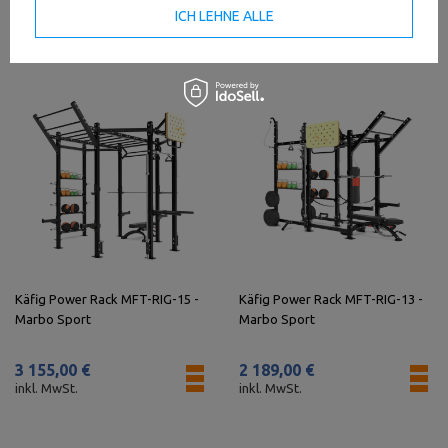
ICH LEHNE ALLE
2 784,00 €
1 273,00 €
inkl. MwSt.
inkl. MwSt.
Käfig Power Rack MFT-RIG-15 -
Käfig Power Rack MFT-RIG-13 -
Marbo Sport
Marbo Sport
3 155,00 €
2 189,00 €
inkl. MwSt.
inkl. MwSt.