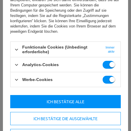
Ihrem Computer gespeichert werden. Sie können die
Bedingungen für die Speicherung oder den Zugriff auf sie
Power Rack Trainingskäfig MFT-
Käfig Power Rack MFT-RIG-10 -
festlegen, indem Sie auf die Registerkarte „Zustimmungen
RIG-17 - Marbo Sport
Marbo Sport
konfigurieren“ klicken. Sie können Ihre Einwilligung jederzeit
widerrufen, indem Sie die Cookies von Ihrem Browser auf dem
jeweiligen Endgerät löschen.
5 635,00 €
897,00 €
inkl. MwSt.
inkl. MwSt.
Funktionale Cookies (Unbedingt
Immer
erforderliche)
aktiv
Analytics-Cookies
Werbe-Cookies
ICH BESTÄTIGE ALLE
1
Käfig Power Rack MFT-RIG-07 -
Power Rack Trainingskäfig MFT-
ICH BESTÄTIGE DIE AUSGEWÄHLTE
Marbo Sport
RIG-14 - Marbo Sport