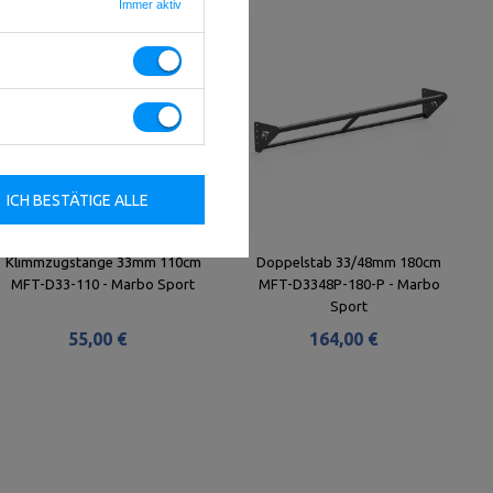
Immer aktiv
ICH BESTÄTIGE ALLE
Klimmzugstange 33mm 110cm
Doppelstab 33/48mm 180cm
MFT-D33-110 - Marbo Sport
MFT-D3348P-180-P - Marbo
Sport
55,00 €
164,00 €