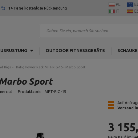
PL
E
14 Tage
kostenlose Rücksendung
IT
E
AUSRÜSTUNG
OUTDOOR FITNESSGERÄTE
SCHAUKE
nd Rigs
Käfig Power Rack MFT-RIG-15 - Marbo Sport
 Marbo Sport
mercial
Produktcode:
MFT-RIG-15
Auf Anfrage
Versand i
3 155
Beim Kauf im Se