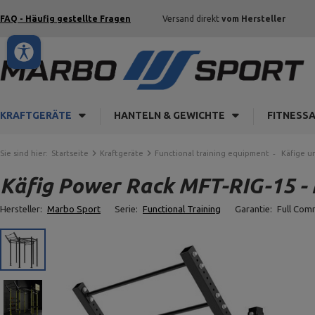
FAQ - Häufig gestellte Fragen
Versand direkt
vom Hersteller
KRAFTGERÄTE
HANTELN & GEWICHTE
FITNESS
Sie sind hier:
Startseite
Kraftgeräte
Functional training equipment
Käfige u
Käfig Power Rack MFT-RIG-15 -
Hersteller:
Marbo Sport
Serie:
Functional Training
Garantie:
Full Com