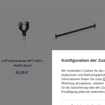
Konfiguration der Z
Griff mit Karabiner MFT-A014 -
Balkenverbinder 267cm MFT-
Marbo Sport
B267 - Marbo Sport
Wir verwenden Cookies für das 
43,00 €
179,00 €
analysieren und Marketingaktivi
Informationen finden Sie unter
D
Mitteilung akzeptieren, erkläre
für die Speicherung oder den Zug
Einwilligung jederzeit widerruf