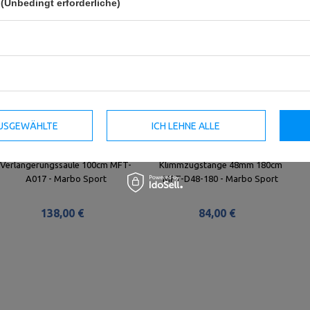
(Unbedingt erforderliche)
 AUSGEWÄHLTE
ICH LEHNE ALLE
Verlängerungssäule 100cm MFT-
Klimmzugstange 48mm 180cm
A017 - Marbo Sport
MFT-D48-180 - Marbo Sport
138,00 €
84,00 €