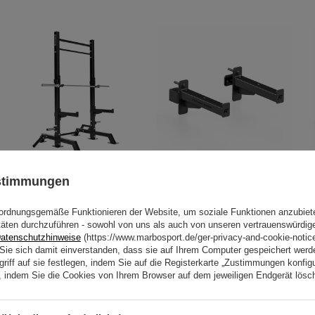
ustimmungen
Käfig Power Rack MFT-RIG-10 -
Sicherheitsablagen für Power
Marbo Sport
Racks MFT-A002 - Marbo Sport
ordnungsgemäße Funktionieren der Website, um soziale Funktionen anzubiet
897,00 €
185,00 €
täten durchzuführen - sowohl von uns als auch von unseren vertrauenswürdig
atenschutzhinweise
(https://www.marbosport.de/ger-privacy-and-cookie-notic
n Sie sich damit einverstanden, dass sie auf Ihrem Computer gespeichert wer
riff auf sie festlegen, indem Sie auf die Registerkarte „Zustimmungen konfigu
en, indem Sie die Cookies von Ihrem Browser auf dem jeweiligen Endgerät lösc
Ähnliche Produkte