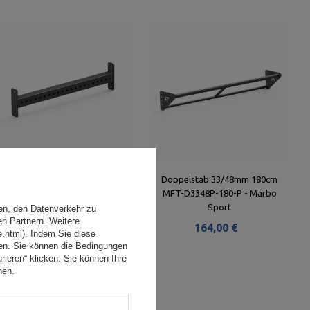
Balkenverbinder 110cm MFT-
Doppelstab 33/48mm 180cm
B110 - Marbo Sport
MFT-D3348P-180-P - Marbo
Sport
en, den Datenverkehr zu
106,00 €
en Partnern. Weitere
164,00 €
e.html). Indem Sie diese
den. Sie können die Bedingungen
rieren“ klicken. Sie können Ihre
hen.