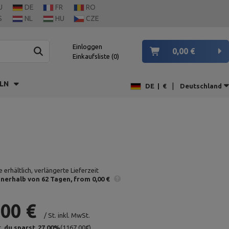
U
DE
FR
RO
S
NL
HU
CZE
Einloggen
0,00 €
Einkaufsliste
0
LN
|
DE
|
€
Deutschland
 erhältlich, verlängerte Lieferzeit
nnerhalb von 62 Tagen
from 0,00 €
,00 €
/
St.
inkl. MwSt.
t,
du sparst
27,00
%
(
1167.00
€
)