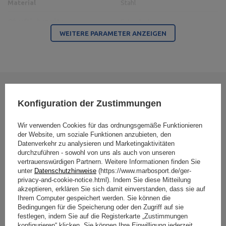
Material
Stahl
Oberflächengüte
Pulverlackierung
WEITERE PARAMETER ANZEIGEN
Für dieses Produkt verantwortliche Stelle in der EU
Address:
Boczna 41
Postal Code:
27-200
MARBO Ulikowski
City:
Starachowice
Ihre Bewertung schreiben
Hersteller
Spółka Komandytowa
Country:
Polen
Konfiguration der Zustimmungen
E-mail address:
serwis@marbosport.eu
Ihre Note:
Wir verwenden Cookies für das ordnungsgemäße Funktionieren
5/5
der Website, um soziale Funktionen anzubieten, den
Datenverkehr zu analysieren und Marketingaktivitäten
durchzuführen - sowohl von uns als auch von unseren
vertrauenswürdigen Partnern. Weitere Informationen finden Sie
Inhalt Ihrer Bewertung
unter
Datenschutzhinweise
(https://www.marbosport.de/ger-
privacy-and-cookie-notice.html). Indem Sie diese Mitteilung
akzeptieren, erklären Sie sich damit einverstanden, dass sie auf
Ihrem Computer gespeichert werden. Sie können die
Bedingungen für die Speicherung oder den Zugriff auf sie
festlegen, indem Sie auf die Registerkarte „Zustimmungen
Ihr Produktfoto hinzufügen:
konfigurieren“ klicken. Sie können Ihre Einwilligung jederzeit