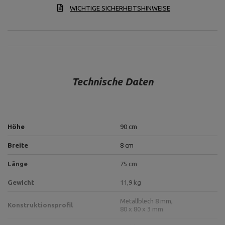
WICHTIGE SICHERHEITSHINWEISE
Technische Daten
Höhe
90 cm
Breite
8 cm
Länge
75 cm
Gewicht
11,9 kg
Metallblech 8 mm,
Konstruktionsprofil
80 x 80 x 3 mm