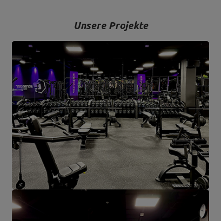
Detail und vor allem mit Blick auf Ihren Komfort und Ihre Sicherheit
hergestellt werden.
Unsere Projekte
Das Unternehmen hat seinen Sitz in der polnischen Stadt
Starachowice in der Woiwodschaft Świętokrzyskie. Hier befinden
sich unsere Büroräume und die Produktions- und Lagerhallen. Von
hier aus werden alle Formen des Online-Verkaufs und der Kontakt
mit unseren Kunden gesteuert. Von hier aus werden auch unsere
Produkte für einzelne Empfänger und Partnergeschäfte geschickt.
Das Herz unseres Unternehmens liegt in Starachowice und das ist
die Ortschaft, wo alles anfängt.