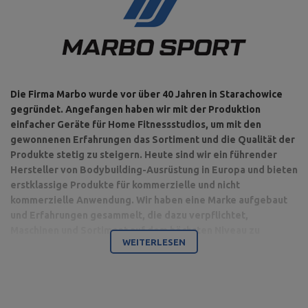
Die Firma Marbo wurde vor über 40 Jahren in Starachowice
gegründet. Angefangen haben wir mit der Produktion
einfacher Geräte für Home Fitnessstudios, um mit den
gewonnenen Erfahrungen das Sortiment und die Qualität der
Produkte stetig zu steigern. Heute sind wir ein führender
Hersteller von Bodybuilding-Ausrüstung in Europa und bieten
erstklassige Produkte für kommerzielle und nicht
kommerzielle Anwendung. Wir haben eine Marke aufgebaut
und Erfahrungen gesammelt, die dazu verpflichtet,
Maschinen und Sortiment auf dem höchsten Niveau zu
WEITERLESEN
produzieren.
Bodybuilding ist unsere Leidenschaft und durch die Kombination
mit einem modernen Maschinenpark sind wir in der Lage,
hochwertigste Trainingsgeräte anzubieten, die mit Liebe zum