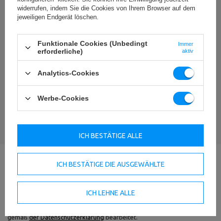
widerrufen, indem Sie die Cookies von Ihrem Browser auf dem
jeweiligen Endgerät löschen.
Funktionale Cookies (Unbedingt
Immer
erforderliche)
Ihr Vorname
aktiv
Analytics-Cookies
Ihre E-Mail-Adresse
Werbe-Cookies
BEWERTUNG ABSCHICKEN
ICH BESTÄTIGE ALLE
ICH BESTÄTIGE DIE AUSGEWÄHLTE
Frage zum Produkt stellen
ICH LEHNE ALLE
Wenn die obige Produktbeschreibung unzureichend ist, können Sie uns
eine Frage zu diesem Produkt schicken. Wir werden versuchen, Ihre
Frage so schnell wie möglich zu beantworten.
Deine Daten werden
gemäß
der Datenschutzerklärung
bearbeitet.