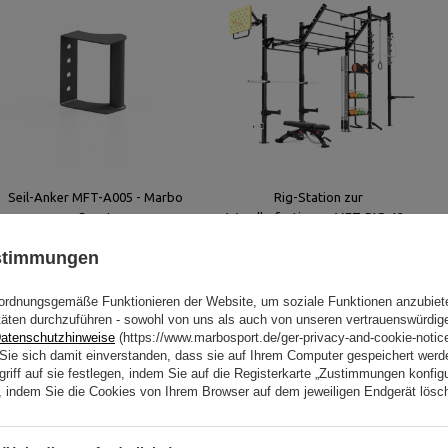
Seil-Anker MFT-A005 - Marbo
Rig-Station zur
Sport
Wandbefestigung MFT-RIG-12 -
Marbo Sport
ustimmungen
52,00 €
2 359,00 €
ordnungsgemäße Funktionieren der Website, um soziale Funktionen anzubiet
täten durchzuführen - sowohl von uns als auch von unseren vertrauenswürdig
atenschutzhinweise
(https://www.marbosport.de/ger-privacy-and-cookie-notic
n Sie sich damit einverstanden, dass sie auf Ihrem Computer gespeichert wer
riff auf sie festlegen, indem Sie auf die Registerkarte „Zustimmungen konfigu
en, indem Sie die Cookies von Ihrem Browser auf dem jeweiligen Endgerät lösc