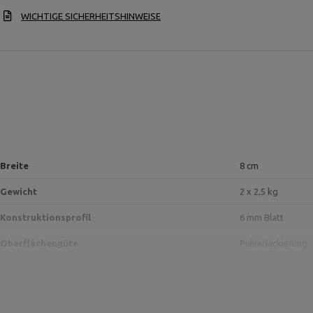
WICHTIGE SICHERHEITSHINWEISE
Breite
8 cm
Gewicht
2 x 2,5 kg
Konstruktionsprofil
6 mm Blatt
Oberflächengüte
Pulverlackierung