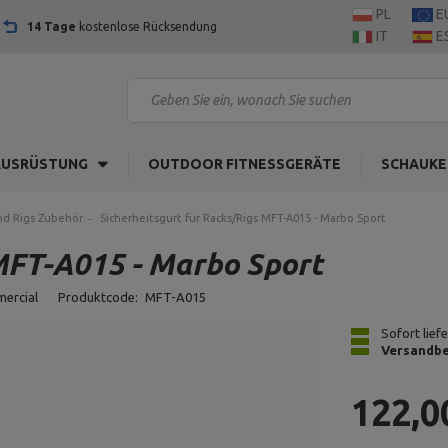
PL
E
14 Tage
kostenlose Rücksendung
IT
E
AUSRÜSTUNG
OUTDOOR FITNESSGERÄTE
SCHAUKE
nd Rigs Zubehör
Sicherheitsgurt für Racks/Rigs MFT-A015 - Marbo Sport
 MFT-A015 - Marbo Sport
mercial
Produktcode:
MFT-A015
Sofort lief
Versandbe
122,0