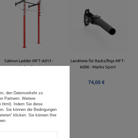
Salmon Ladder MFT-A013 -
Landmine für Racks/Rigs MFT-
Marbo Sport
A006 - Marbo Sport
234,00 €
74,00 €
en, den Datenverkehr zu
en Partnern. Weitere
e.html). Indem Sie diese
den. Sie können die Bedingungen
rieren“ klicken. Sie können Ihre
hen.