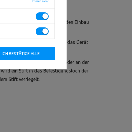
Immer aktiv
icherheitsvorrichtung, die für den Einbau
ipiert wurde.
en und zuverlässigen Schutz für das Gerät
testen Trainingseinheiten.
ICH BESTÄTIGE ALLE
schnelle Positionierung der Bänder an der
wird ein Stift in das Befestigungsloch der
m Stift verriegelt.