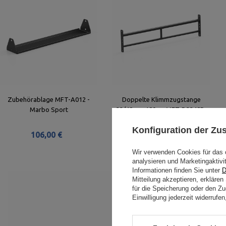
Zubehörablage MFT-A012 -
Doppelte Klimmzugstange
Marbo Sport
33/48mm 180cm MFT-D3348P-
180 - Marbo Sport
Konfiguration der Z
106,00 €
141,00 €
Wir verwenden Cookies für das 
analysieren und Marketingaktivi
Informationen finden Sie unter
D
Mitteilung akzeptieren, erkläre
für die Speicherung oder den Zug
Einwilligung jederzeit widerruf