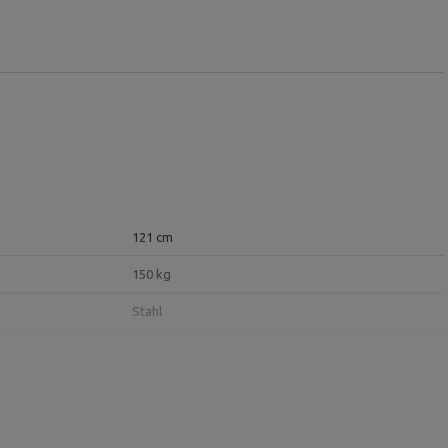
121 cm
150 kg
Stahl