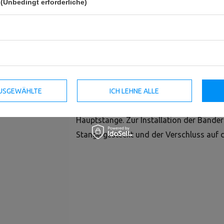
(Unbedingt erforderliche)
Die Sicherungsgurte MFT-A015 sind eine S
in das FT-Funktionstrainingssystem konz
Die Sicherungsgurte bieten einen einfach
und den Trainierenden, selbst bei den här
 AUSGEWÄHLTE
ICH LEHNE ALLE
Das Befestigungssystem ermöglicht eine 
Hauptstange. Zur Installation der Bänder 
Stange gesteckt und der Verschluss auf de