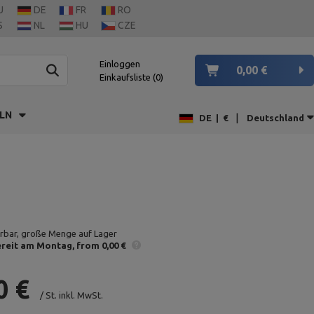
U
DE
FR
RO
S
NL
HU
CZE
Einloggen
0,00 €
Einkaufsliste
0
LN
|
DE
|
€
Deutschland
erbar, große Menge auf Lager
reit am Montag
from 0,00 €
0 €
/
St.
inkl. MwSt.