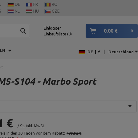
U
DE
FR
RO
S
NL
HU
CZE
Einloggen
0,00 €
Einkaufsliste
0
LN
|
DE
|
€
Deutschland
rt
 MS-S104 - Marbo Sport
1 €
/
St.
inkl. MwSt.
reis in den 30 Tagen vor dem Rabatt:
199,92 €