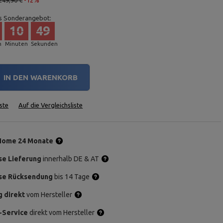
249,90 €
-12%
s Sonderangebot:
10
48
n
Minuten
Sekunden
IN DEN WARENKORB
ste
Auf die Vergleichsliste
Home 24 Monate
se Lieferung
innerhalb DE & AT
se Rücksendung
bis 14 Tage
g direkt
vom Hersteller
-Service
direkt vom Hersteller