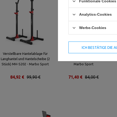
Funktionale Cookies 
Analytics-Cookies
Werbe-Cookies
ICH BESTÄTIGE DIE
Verstellbare Hantelablage für
Hantelbank Langhantelablage
Langhantel und Hantelscheibe (2
Verstellbar (2 Stück) MH-S201 -
Stück) MH-S202 - Marbo Sport
Marbo Sport
84,92 €
99,90 €
71,40 €
84,00 €