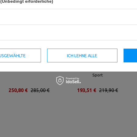
(Unbedingt erforderliche)
 AUSGEWÄHLTE
ICH LEHNE ALLE
Kombiständer mit Sicherung MS-
2x Langhantelständer -
S104 2.0 - Marbo Sport
mehrstufiges MS-S105 - Marbo
Sport
250,80 €
285,00 €
193,51 €
219,90 €