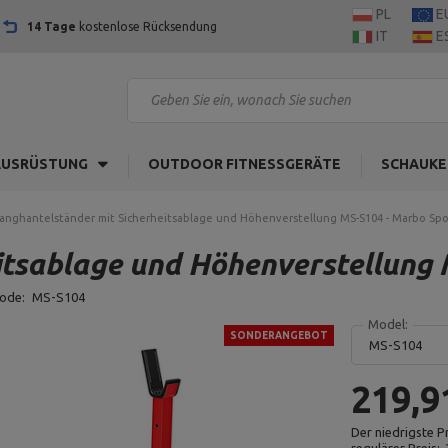
PL
E
14 Tage
kostenlose Rücksendung
IT
E
AUSRÜSTUNG
OUTDOOR FITNESSGERÄTE
SCHAUKE
anghantelständer mit Sicherheitsablage und Höhenverstellung MS-S104 - Marbo Spo
itsablage und Höhenverstellung
code:
MS-S104
Model:
SONDERANGEBOT
MS-S104
219,9
Der niedrigste P