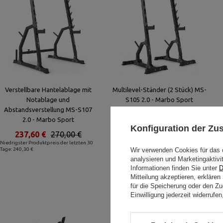
Verstellbare Hantelablage mit
Multilevel-Ständer (2 Stück) MS-
Notablage und
S105 2.0 - Marbo Sport
Abstandsverstellung MS-S107
226,16 €
257,00 €
2.0 - Marbo Sport
Niedrigster Produktpreis der letzten 30
Konfiguration der Z
Tage: 228,73 €
237,60 €
270,00 €
Niedrigster Produktpreis der letzten 30
Tage: 240,30 €
Wir verwenden Cookies für das 
analysieren und Marketingaktivi
Informationen finden Sie unter
D
Mitteilung akzeptieren, erkläre
für die Speicherung oder den Zug
Einwilligung jederzeit widerruf