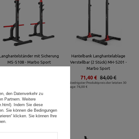
Langhantelständer mit Sicherung
Hantelbank Langhantelablage
MS-S108 - Marbo Sport
Verstellbar (2 Stück) MH-S201 -
Marbo Sport
140,71 €
159,90 €
Niedrigster Produktpreis der letzten 30
71,40 €
84,00 €
Tage: 127,92 €
Niedrigster Produktpreis der letzten 30
Tage: 76,00 €
en, den Datenverkehr zu
en Partnern. Weitere
e.html). Indem Sie diese
den. Sie können die Bedingungen
rieren“ klicken. Sie können Ihre
hen.