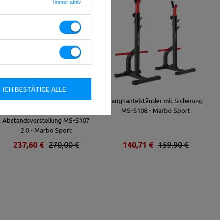
Immer aktiv
ICH BESTÄTIGE ALLE
Verstellbare Hantelablage mit
Langhantelständer mit Sicherung
Notablage und
MS-S108 - Marbo Sport
Abstandsverstellung MS-S107
2.0 - Marbo Sport
237,60 €
270,00 €
140,71 €
159,90 €