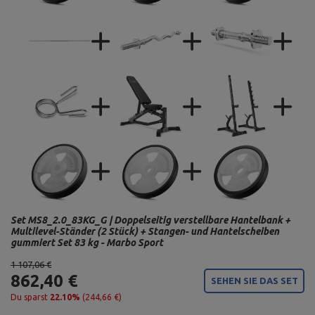
Set MS8_2.0_83KG_G | Doppelseitig verstellbare Hantelbank +
Multilevel-Ständer (2 Stück) + Stangen- und Hantelscheiben
gummiert Set 83 kg - Marbo Sport
1 107,06 €
862,40 €
SEHEN SIE DAS SET
Du sparst
22.10%
(244,66 €)