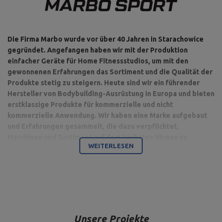
Die Firma Marbo wurde vor über 40 Jahren in Starachowice
gegründet. Angefangen haben wir mit der Produktion
einfacher Geräte für Home Fitnessstudios, um mit den
gewonnenen Erfahrungen das Sortiment und die Qualität der
Produkte stetig zu steigern. Heute sind wir ein führender
Hersteller von Bodybuilding-Ausrüstung in Europa und bieten
erstklassige Produkte für kommerzielle und nicht
kommerzielle Anwendung. Wir haben eine Marke aufgebaut
und Erfahrungen gesammelt, die dazu verpflichtet,
Maschinen und Sortiment auf dem höchsten Niveau zu
WEITERLESEN
produzieren.
Bodybuilding ist unsere Leidenschaft und durch die Kombination
mit einem modernen Maschinenpark sind wir in der Lage,
hochwertigste Trainingsgeräte anzubieten, die mit Liebe zum
Detail und vor allem mit Blick auf Ihren Komfort und Ihre Sicherheit
hergestellt werden.
Unsere Projekte