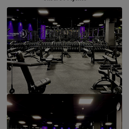
Das Unternehmen hat seinen Sitz in der polnischen Stadt
Starachowice in der Woiwodschaft Świętokrzyskie. Hier befinden
sich unsere Büroräume und die Produktions- und Lagerhallen. Von
hier aus werden alle Formen des Online-Verkaufs und der Kontakt
mit unseren Kunden gesteuert. Von hier aus werden auch unsere
Produkte für einzelne Empfänger und Partnergeschäfte geschickt.
Das Herz unseres Unternehmens liegt in Starachowice und das ist
die Ortschaft, wo alles anfängt.