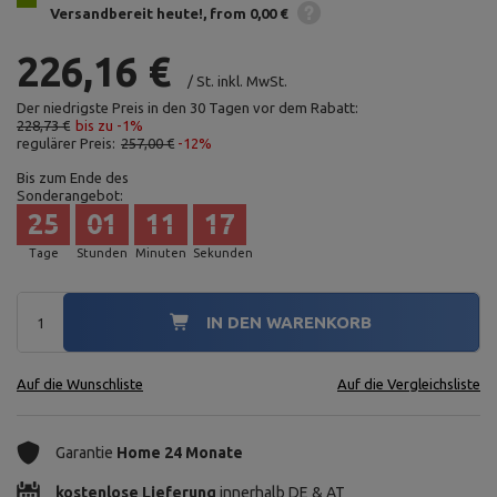
Versandbereit heute!
from 0,00 €
226,16 €
/
St.
inkl. MwSt.
Der niedrigste Preis in den 30 Tagen vor dem Rabatt:
228,73 €
bis zu -1%
regulärer Preis:
257,00 €
-12%
Bis zum Ende des
Sonderangebot:
25
01
11
16
Tage
Stunden
Minuten
Sekunden
IN DEN WARENKORB
Auf die Wunschliste
Auf die Vergleichsliste
Garantie
Home 24 Monate
kostenlose Lieferung
innerhalb DE & AT