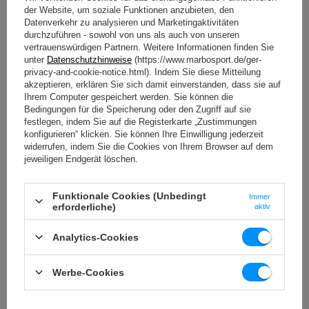
der Website, um soziale Funktionen anzubieten, den
Datenverkehr zu analysieren und Marketingaktivitäten
durchzuführen - sowohl von uns als auch von unseren
vertrauenswürdigen Partnern. Weitere Informationen finden Sie
unter
Datenschutzhinweise
(https://www.marbosport.de/ger-
privacy-and-cookie-notice.html). Indem Sie diese Mitteilung
akzeptieren, erklären Sie sich damit einverstanden, dass sie auf
Ihrem Computer gespeichert werden. Sie können die
Bedingungen für die Speicherung oder den Zugriff auf sie
festlegen, indem Sie auf die Registerkarte „Zustimmungen
konfigurieren“ klicken. Sie können Ihre Einwilligung jederzeit
Gummifüße
widerrufen, indem Sie die Cookies von Ihrem Browser auf dem
jeweiligen Endgerät löschen.
Stellen Sie den MS-S105 2.0 auf jede Oberfläche - wie
Platten, Fliesen oder Parkett. Die Gummifüße verhindern
ein Verkratzen des Bodens und sorgen dafür, dass die
Funktionale Cookies (Unbedingt
Struktur an einer Stelle bleibt - ohne das Risiko, dass sie
Immer
erforderliche)
aktiv
verrutscht.
Analytics-Cookies
Werbe-Cookies