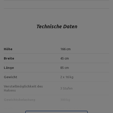
Technische Daten
Höhe
166 cm
Breite
45 cm
Länge
85 cm
Gewicht
2 x 16 kg
Verstellmöglichkeit des
3 Stufen
Hakens
Gewichtsbelastung
300 kg
Profil
50 x 50 x 2 mm