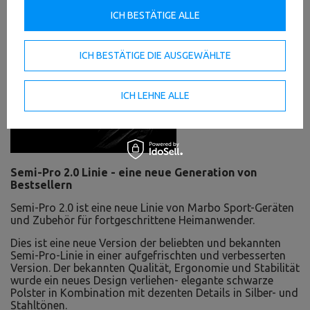
ICH BESTÄTIGE ALLE
ICH BESTÄTIGE DIE AUSGEWÄHLTE
ICH LEHNE ALLE
Semi-Pro 2.0 Linie - eine neue Generation von
Bestsellern
Semi-Pro 2.0 ist eine neue Linie von Marbo Sport-Geräten
und Zubehör für fortgeschrittene Heimanwender.
Dies ist eine neue Version der beliebten und bekannten
Semi-Pro-Linie in einer aufgefrischten und verbesserten
Version. Der bekannten Qualität, Ergonomie und Stabilität
wurde ein neues Design verliehen- elegante schwarze
Polster in Kombination mit dezenten Details in Silber- und
Stahltönen.