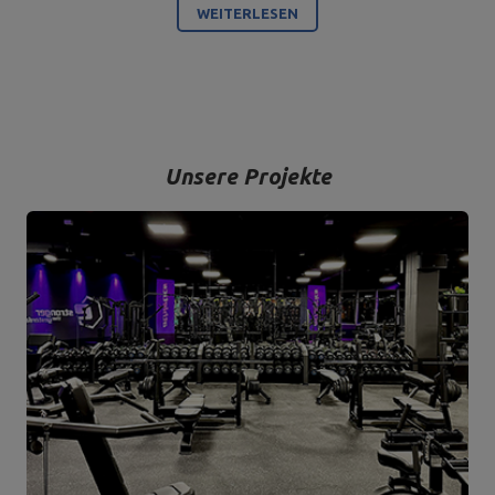
WEITERLESEN
produzieren.
Bodybuilding ist unsere Leidenschaft und durch die Kombination
mit einem modernen Maschinenpark sind wir in der Lage,
hochwertigste Trainingsgeräte anzubieten, die mit Liebe zum
Detail und vor allem mit Blick auf Ihren Komfort und Ihre Sicherheit
hergestellt werden.
Unsere Projekte
Das Unternehmen hat seinen Sitz in der polnischen Stadt
Starachowice in der Woiwodschaft Świętokrzyskie. Hier befinden
sich unsere Büroräume und die Produktions- und Lagerhallen. Von
hier aus werden alle Formen des Online-Verkaufs und der Kontakt
mit unseren Kunden gesteuert. Von hier aus werden auch unsere
Produkte für einzelne Empfänger und Partnergeschäfte geschickt.
Das Herz unseres Unternehmens liegt in Starachowice und das ist
die Ortschaft, wo alles anfängt.