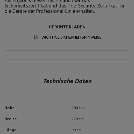
Als Ergebnis dieser Tests haben wir das
Sicherheitszertifikat und das Top-Security-Zertifikat für
die Geräte der Professional-Linie erhalten.
HERUNTERLADEN
WICHTIGE SICHERHEITSHINWEISE
Technische Daten
Höhe
180 cm
Breite
120 cm
Länge
90 cm