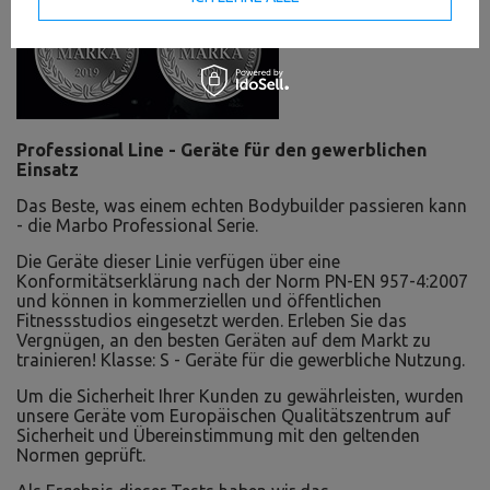
Professional Line - Geräte für den gewerblichen
Einsatz
Das Beste, was einem echten Bodybuilder passieren kann
- die Marbo Professional Serie.
Die Geräte dieser Linie verfügen über eine
Konformitätserklärung nach der Norm PN-EN 957-4:2007
und können in kommerziellen und öffentlichen
Fitnessstudios eingesetzt werden. Erleben Sie das
Vergnügen, an den besten Geräten auf dem Markt zu
trainieren! Klasse: S - Geräte für die gewerbliche Nutzung.
Um die Sicherheit Ihrer Kunden zu gewährleisten, wurden
unsere Geräte vom Europäischen Qualitätszentrum auf
Sicherheit und Übereinstimmung mit den geltenden
Normen geprüft.