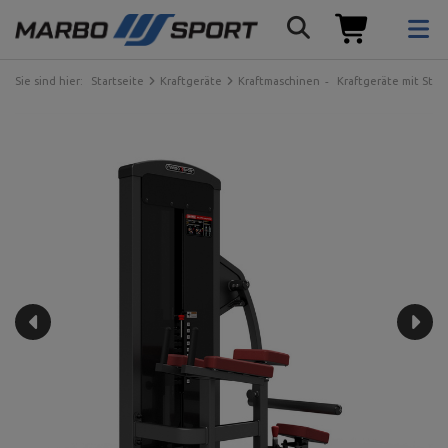
Sie sind hier:
Startseite
Kraftgeräte
Kraftmaschinen
Kraftgeräte mit Ste