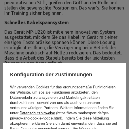
pneumatischen Stift, greifen den Griff an der Rolle und
stellen die gewünschte Position ein. Das war's, Sie können
Ihr Training sicher beginnen.
Schnelles Kabelspannsystem
Das Gerät MP-U220 ist mit einem innovativen System
ausgestattet, mit dem Sie das Kabel im Gerät mit einer
einzigen Taste präzise spannen können. Diese Lösung
ermöglicht es Ihnen, die Verzögerung beim Betrieb der
Maschine praktisch auf Null zu reduzieren. Das bedeutet,
dass die Arbeit des Stapels bereits bei der leichtesten
Bewegung des Arms erfolgt.
Konfiguration der Zustimmungen
Wir verwenden Cookies für das ordnungsgemäße Funktionieren
der Website, um soziale Funktionen anzubieten, den
Datenverkehr zu analysieren und Marketingaktivitäten
durchzuführen - sowohl von uns als auch von unseren
vertrauenswürdigen Partnern. Weitere Informationen finden Sie
unter
Datenschutzhinweise
(https://www.marbosport.de/ger-
privacy-and-cookie-notice.html). Indem Sie diese Mitteilung
akzeptieren, erklären Sie sich damit einverstanden, dass sie auf
Ihrem Computer gespeichert werden. Sie können die