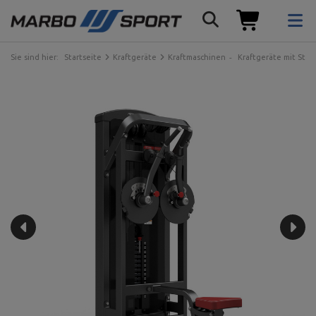
Sie sind hier:
Startseite
Kraftgeräte
Kraftmaschinen
Kraftgeräte mit Ste