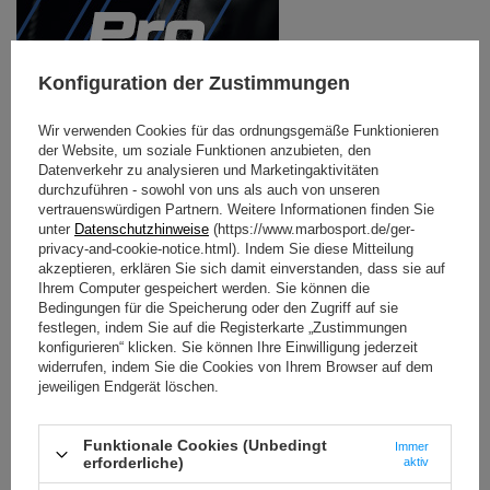
Konfiguration der Zustimmungen
Wir verwenden Cookies für das ordnungsgemäße Funktionieren
der Website, um soziale Funktionen anzubieten, den
Datenverkehr zu analysieren und Marketingaktivitäten
durchzuführen - sowohl von uns als auch von unseren
vertrauenswürdigen Partnern. Weitere Informationen finden Sie
unter
Datenschutzhinweise
(https://www.marbosport.de/ger-
Professional Line - Geräte für den gewerblichen
privacy-and-cookie-notice.html). Indem Sie diese Mitteilung
Einsatz
akzeptieren, erklären Sie sich damit einverstanden, dass sie auf
Ihrem Computer gespeichert werden. Sie können die
Das Beste, was einem echten Bodybuilder passieren kann
Bedingungen für die Speicherung oder den Zugriff auf sie
- die Marbo Professional Serie.
festlegen, indem Sie auf die Registerkarte „Zustimmungen
konfigurieren“ klicken. Sie können Ihre Einwilligung jederzeit
Die Geräte dieser Linie verfügen über eine
widerrufen, indem Sie die Cookies von Ihrem Browser auf dem
Konformitätserklärung nach der Norm PN-EN 957-4:2007
jeweiligen Endgerät löschen.
und können in kommerziellen und öffentlichen
Fitnessstudios eingesetzt werden. Erleben Sie das
Vergnügen, an den besten Geräten auf dem Markt zu
Funktionale Cookies (Unbedingt
trainieren! Klasse: S - Geräte für die gewerbliche Nutzung.
Immer
erforderliche)
aktiv
Um die Sicherheit Ihrer Kunden zu gewährleisten, wurden