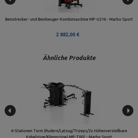
Beinstrecker- und Beinbeuger-Kombimaschine MP-U216 - Marbo Sport
2
2 882,00 €
Ähnliche Produkte
6-Stationen Turm (Rudern/Latzug/Trizeps/2x Höhenverstellbare
Kabelzüge/Klimmzüge) MP-T002 - Marbo Sport