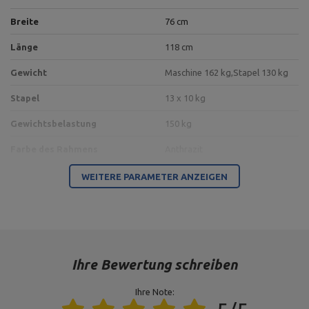
Breite
76 cm
Länge
118 cm
Gewicht
Maschine 162 kg,
Stapel 130 kg
Stapel
13 x 10 kg
Gewichtsbelastung
150 kg
Farbe des Rahmens
Anthrazit
Farbe der Polsterung
burgunderrot
WEITERE PARAMETER ANZEIGEN
2
Platzbedarf
0,90 m
Typ der Belastung
Gewichtsstapel
Ihre Bewertung schreiben
Für dieses Produkt verantwortliche Stelle in der EU
Ihre Note:
Address:
Boczna 41