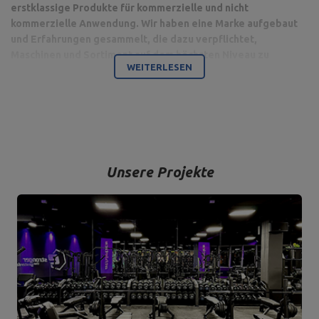
erstklassige Produkte für kommerzielle und nicht
kommerzielle Anwendung. Wir haben eine Marke aufgebaut
und Erfahrungen gesammelt, die dazu verpflichtet,
Maschinen und Sortiment auf dem höchsten Niveau zu
WEITERLESEN
produzieren.
Bodybuilding ist unsere Leidenschaft und durch die Kombination
mit einem modernen Maschinenpark sind wir in der Lage,
hochwertigste Trainingsgeräte anzubieten, die mit Liebe zum
Detail und vor allem mit Blick auf Ihren Komfort und Ihre Sicherheit
hergestellt werden.
Unsere Projekte
Das Unternehmen hat seinen Sitz in der polnischen Stadt
Starachowice in der Woiwodschaft Świętokrzyskie. Hier befinden
sich unsere Büroräume und die Produktions- und Lagerhallen. Von
hier aus werden alle Formen des Online-Verkaufs und der Kontakt
mit unseren Kunden gesteuert. Von hier aus werden auch unsere
Produkte für einzelne Empfänger und Partnergeschäfte geschickt.
Das Herz unseres Unternehmens liegt in Starachowice und das ist
die Ortschaft, wo alles anfängt.