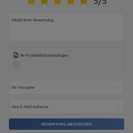
5/5
Postal Code:
27-200
MARBO Ulikowski
City:
Starachowice
Hersteller
Spółka Komandytowa
Country:
Polen
E-mail address:
Inhalt Ihrer Bewertung
serwis@marbosport.eu
Ihr Produktfoto hinzufügen:
Ihr Vorname
Ihre E-Mail-Adresse
BEWERTUNG ABSCHICKEN