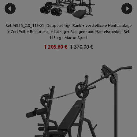
Set MS36_2.0_113KG | Doppelseitige Bank + verstellbare Hantelablage
MH
+ Curl Pult + Beinpresse + Latzug + Stangen- und Hantelscheiben Set
113 kg - Marbo Sport
1 205,60 €
1 370,00 €