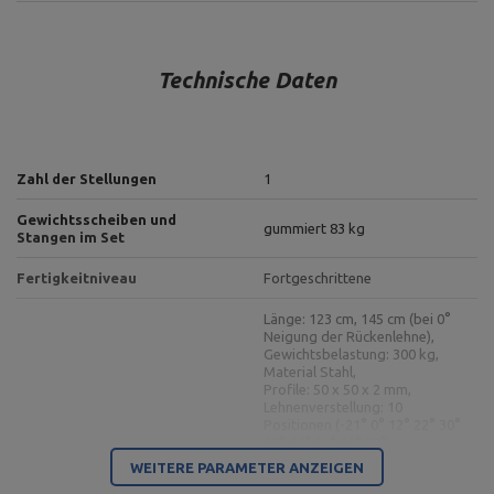
Technische Daten
Zahl der Stellungen
1
Gewichtsscheiben und
gummiert 83 kg
Stangen im Set
Fertigkeitniveau
Fortgeschrittene
Länge: 123 cm, 145 cm (bei 0°
Neigung der Rückenlehne),
Gewichtsbelastung: 300 kg,
Material Stahl,
Profile: 50 x 50 x 2 mm,
Lehnenverstellung: 10
Positionen (-21° 0° 12° 22° 30°
39° 47° 55° 66° 82°),
Doppelseitig verstellbare
Sitzverstellung: 3 Positionen:
WEITERE PARAMETER ANZEIGEN
Hantelbank MS-L102 2.0
(0°, 10°, 20°),