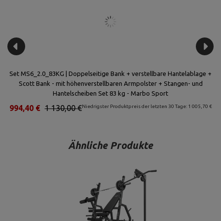
l
Set MS6_2.0_83KG | Doppelseitige Bank + verstellbare Hantelablage +
S
42
Scott Bank - mit höhenverstellbaren Armpolster + Stangen- und
Hantelscheiben Set 83 kg - Marbo Sport
€
994,40 €
1 130,00 €
Niedrigster Produktpreis der letzten 30 Tage: 1 005,70 €
Ähnliche Produkte