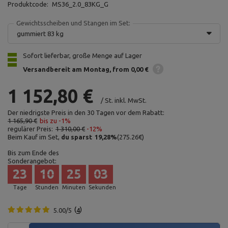
Produktcode:
MS36_2.0_83KG_G
Gewichtsscheiben und Stangen im Set:
gummiert 83 kg
Sofort lieferbar, große Menge auf Lager
Versandbereit am Montag
from 0,00 €
1 152,80 €
/
St.
inkl. MwSt.
Der niedrigste Preis in den 30 Tagen vor dem Rabatt:
1 165,90 €
bis zu -1%
regulärer Preis:
1 310,00 €
-12%
Beim Kauf im Set,
du sparst
19,28
%
(
275.26
€
)
Bis zum Ende des
Sonderangebot:
23
10
25
02
Tage
Stunden
Minuten
Sekunden
5.00/5
4