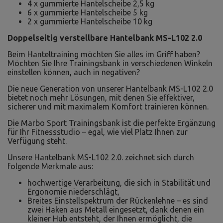
4 x gummierte Hantelscheibe 2,5 kg
6 x gummierte Hantelscheibe 5 kg
2 x gummierte Hantelscheibe 10 kg
Doppelseitig verstellbare Hantelbank MS-L102 2.0
Beim Hanteltraining möchten Sie alles im Griff haben?
Möchten Sie Ihre Trainingsbank in verschiedenen Winkeln
einstellen können, auch in negativen?
Die neue Generation von unserer Hantelbank MS-L102 2.0
bietet noch mehr Lösungen, mit denen Sie effektiver,
sicherer und mit maximalem Komfort trainieren können.
Die Marbo Sport Trainingsbank ist die perfekte Ergänzung
für Ihr Fitnessstudio – egal, wie viel Platz Ihnen zur
Verfügung steht.
Unsere Hantelbank MS-L102 2.0. zeichnet sich durch
folgende Merkmale aus:
hochwertige Verarbeitung, die sich in Stabilität und
Ergonomie niederschlägt,
Breites Einstellspektrum der Rückenlehne – es sind
zwei Haken aus Metall eingesetzt, dank denen ein
kleiner Hub entsteht, der Ihnen ermöglicht, die