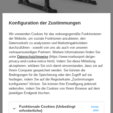
Konfiguration der Zustimmungen
Verstellbare Hantelablage mit Notablage und
Abstandsverstellung MS-S107 2.0
Wir verwenden Cookies für das ordnungsgemäße Funktionieren
Verstellbare Hantelablage mit Notablage und
der Website, um soziale Funktionen anzubieten, den
Abstandsverstellung MS-S107 2.0 von Marbo Sport ist
Datenverkehr zu analysieren und Marketingaktivitäten
eine perfekte Ergänzung zu Ihrem Home Gym.
durchzuführen - sowohl von uns als auch von unseren
vertrauenswürdigen Partnern. Weitere Informationen finden Sie
Dank der stabilen und funktionalen Konstruktion ist das
unter
Datenschutzhinweise
(https://www.marbosport.de/ger-
Training mit der Langhantel komfortabel. Die Notablage
privacy-and-cookie-notice.html). Indem Sie diese Mitteilung
macht Ihr Training besonders sicher.
akzeptieren, erklären Sie sich damit einverstanden, dass sie auf
Ihrem Computer gespeichert werden. Sie können die
Das Gerät zeichnet sich aus durch:
Bedingungen für die Speicherung oder den Zugriff auf sie
festlegen, indem Sie auf die Registerkarte „Zustimmungen
stabile Konstruktion, die auch bei hoher Belastung
konfigurieren“ klicken. Sie können Ihre Einwilligung jederzeit
und intensiver Nutzung nicht versagt;
widerrufen, indem Sie die Cookies von Ihrem Browser auf dem
6 Ebenen zum Aufbewahren von Gewichten, was
jeweiligen Endgerät löschen.
eine vielseitige Verwendung während des Kraft- und
Ausdauertrainings garantiert;
solide Notablagen mit 3-Stufen-Verstellung, die es
Funktionale Cookies (Unbedingt
Ihnen ermöglichen, die optimale Startposition
Immer
erforderliche)
aktiv
anzunehmen;