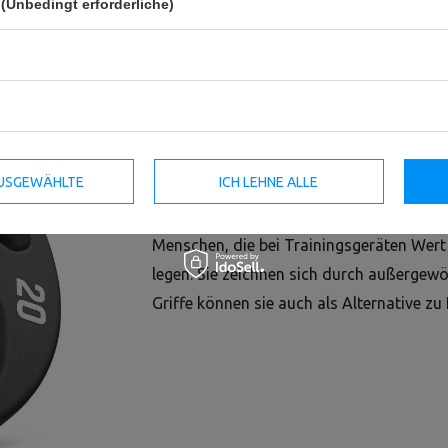
(Unbedingt erforderliche)
 AUSGEWÄHLTE
ICH LEHNE ALLE
UpForm Polyurethan-Olympiagewicht
Menschen, die bei Trainingsgeräten Wert
legen. Sie zeichnen sich durch außergewö
Griffe können sie auch als Alternative z