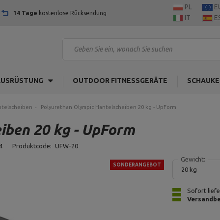
PL
E
14 Tage
kostenlose Rücksendung
IT
E
AUSRÜSTUNG
OUTDOOR FITNESSGERÄTE
SCHAUKE
ntelscheiben
Polyurethan Olympic Hantelscheiben 20 kg - UpForm
iben 20 kg - UpForm
4
Produktcode:
UFW-20
Gewicht:
SONDERANGEBOT
20 kg
Sofort lief
Versandbe