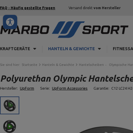
FAQ - Häufig gestellte Fragen
Versand direkt
vom Hersteller
KRAFTGERÄTE
HANTELN & GEWICHTE
FITNESS
Sie sind hier:
Startseite
Hanteln & Gewichte
Hantelscheiben
Olympische Ha
Polyurethan Olympic Hantelsche
Hersteller:
UpForm
Serie:
UpForm Accessories
Garantie:
C12 LC24 H2