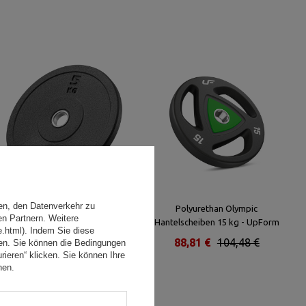
en, den Datenverkehr zu
Olympische Bumper-
Polyurethan Olympic
en Partnern. Weitere
Hantelscheiben 5 kg – UpForm
Hantelscheiben 15 kg - UpForm
e.html). Indem Sie diese
34,00 €
40,00 €
88,81 €
104,48 €
den. Sie können die Bedingungen
rieren“ klicken. Sie können Ihre
hen.