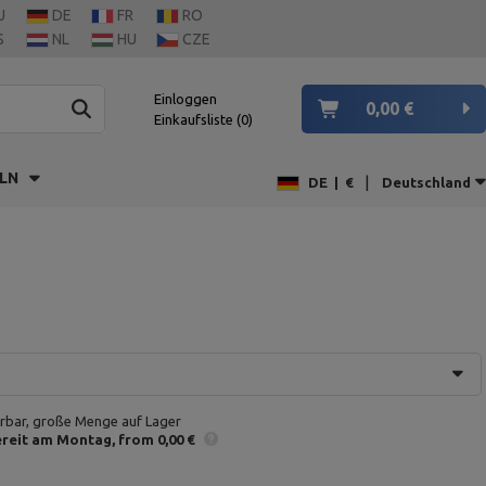
U
DE
FR
RO
S
NL
HU
CZE
Einloggen
0,00 €
Einkaufsliste
0
LN
|
DE
|
€
Deutschland
erbar, große Menge auf Lager
reit am Montag
from 0,00 €