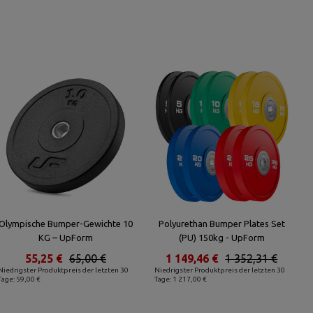
Olympische Bumper-Gewichte 10
Polyurethan Bumper Plates Set
KG – UpForm
(PU) 150kg - UpForm
55,25 €
65,00 €
1 149,46 €
1 352,31 €
Niedrigster Produktpreis der letzten 30
Niedrigster Produktpreis der letzten 30
Tage: 59,00 €
Tage: 1 217,00 €