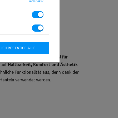
Immer aktiv
ICH BESTÄTIGE ALLE
e
sind eine ausgezeichnete Wahl für
 auf
Haltbarkeit, Komfort und Ästhetik
hnliche Funktionalität aus, denn dank der
u Hanteln verwendet werden.