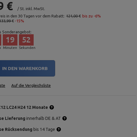
9 €
/
St.
inkl. MwSt.
reis in den 30 Tagen vor dem Rabatt:
121,00 €
bis zu -6%
133,99 €
-15%
s Sonderangebot:
19
51
n
Minuten
Sekunden
IN DEN WARENKORB
ste
Auf die Vergleichsliste
C12 LC24 H24 12 Monate
se Lieferung
innerhalb DE & AT
se Rücksendung
bis 14 Tage