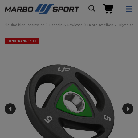
Sie sind hier:
Startseite
Hanteln & Gewichte
Hantelscheiben
Olympische
SONDERANGEBOT