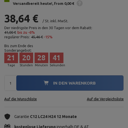
Versandbereit heute!
from 0,00 €
38,64 €
/
St.
inkl. MwSt.
Der niedrigste Preis in den 30 Tagen vor dem Rabatt:
41,00 €
bis zu -6%
regulärer Preis:
45,46 €
-15%
Bis zum Ende des
Sonderangebot:
21
20
28
40
Tage
Stunden
Minuten
Sekunden
IN DEN WARENKORB
Auf die Wunschliste
Auf die Vergleichsliste
Garantie
C12 LC24 H24 12 Monate
kostenlose Lieferung
innerhalb DE & AT