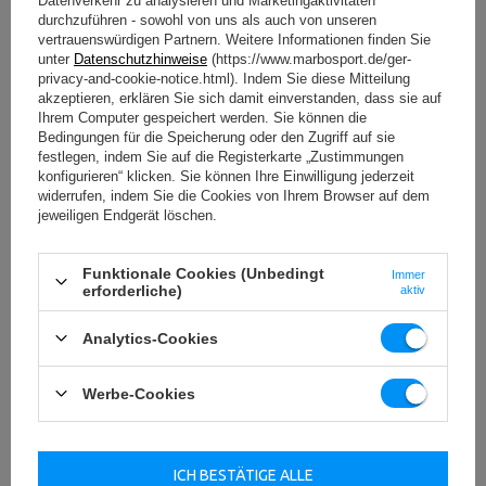
Datenverkehr zu analysieren und Marketingaktivitäten
durchzuführen - sowohl von uns als auch von unseren
vertrauenswürdigen Partnern. Weitere Informationen finden Sie
Haltbarkeit und Komfort
unter
Datenschutzhinweise
(https://www.marbosport.de/ger-
Die Polyurethanbeschichtung verringert das Risiko von
privacy-and-cookie-notice.html). Indem Sie diese Mitteilung
Schäden an Geräten und Boden. Das Training macht mehr
akzeptieren, erklären Sie sich damit einverstanden, dass sie auf
Spaß und Ihre Gewichte halten viele Jahre intensiver
Ihrem Computer gespeichert werden. Sie können die
Nutzung stand.
Bedingungen für die Speicherung oder den Zugriff auf sie
festlegen, indem Sie auf die Registerkarte „Zustimmungen
Olympische Gewichte aus Polyurethan sehen in jedem
konfigurieren“ klicken. Sie können Ihre Einwilligung jederzeit
Fitnessstudio großartig aus. Sie verleihen Ihrer
widerrufen, indem Sie die Cookies von Ihrem Browser auf dem
Trainingsumgebung Professionalität.
jeweiligen Endgerät löschen.
Dank der
ergonomischen Griffe
sind die Gewichte eine
erfolgreiche Trainingsalternative zu Kurzhanteln.
Funktionale Cookies (Unbedingt
Immer
erforderliche)
aktiv
Größe und Gewicht
Auf jeder Platte sind Gewichtsinformationen angegeben.
Analytics-Cookies
So können Sie schnell das richtige Gewicht finden.
UpForm-Polyurethan-Olympiagewichte sind in den
Werbe-Cookies
folgenden Gewichten erhältlich: 1,25 kg, 2,5 kg, 5 kg, 10
kg, 15 kg und 20 kg. Wählen Sie die Gewichte aus, die am
besten zu Ihrem Leistungsniveau passen.
ICH BESTÄTIGE ALLE