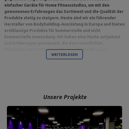
einfacher Geräte für Home Fitnessstudios, um mit den
gewonnenen Erfahrungen das Sortiment und die Qualität der
Produkte stetig zu steigern. Heute sind wir ein führender
Hersteller von Bodybuilding-Ausrüstung in Europa und bieten
erstklassige Produkte für kommerzielle und nicht
kommerzielle Anwendung. Wir haben eine Marke aufgebaut
und Erfahrungen gesammelt, die dazu verpflichtet,
Maschinen und Sortiment auf dem höchsten Niveau zu
WEITERLESEN
produzieren.
Bodybuilding ist unsere Leidenschaft und durch die Kombination
mit einem modernen Maschinenpark sind wir in der Lage,
hochwertigste Trainingsgeräte anzubieten, die mit Liebe zum
Detail und vor allem mit Blick auf Ihren Komfort und Ihre Sicherheit
hergestellt werden.
Unsere Projekte
Das Unternehmen hat seinen Sitz in der polnischen Stadt
Starachowice in der Woiwodschaft Świętokrzyskie. Hier befinden
sich unsere Büroräume und die Produktions- und Lagerhallen. Von
hier aus werden alle Formen des Online-Verkaufs und der Kontakt
mit unseren Kunden gesteuert. Von hier aus werden auch unsere