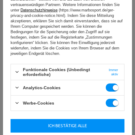
vertrauenswürdigen Partnern. Weitere Informationen finden Sie
unter
Datenschutzhinweise
(https://www.marbosport.de/ger-
privacy-and-cookie-notice.html). Indem Sie diese Mitteilung
akzeptieren, erklären Sie sich damit einverstanden, dass sie auf
Ihrem Computer gespeichert werden. Sie können die
Bedingungen für die Speicherung oder den Zugriff auf sie
festlegen, indem Sie auf die Registerkarte „Zustimmungen
konfigurieren“ klicken. Sie können Ihre Einwilligung jederzeit
widerrufen, indem Sie die Cookies von Ihrem Browser auf dem
jeweiligen Endgerät löschen.
Funktionale Cookies (Unbedingt
Immer
erforderliche)
aktiv
Analytics-Cookies
Professional Line - Geräte für den gewerblichen
Einsatz
Werbe-Cookies
Das Beste, was einem echten Bodybuilder passieren kann
- die Marbo Professional Serie.
Die Geräte dieser Linie verfügen über eine
ICH BESTÄTIGE ALLE
Konformitätserklärung nach der Norm PN-EN 957-4:2007