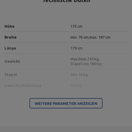
Höhe
175 cm
Breite
min. 76 cm,
max. 187 cm
Länge
179 cm
Maschine 210 kg,
Gewicht
Stapel von 160 kg
Stapel
16 x 10 kg
Gewichtsbelastung
150 kg
Farbe der Polsterung
schwarz
WEITERE PARAMETER ANZEIGEN
Farbe des Rahmens
Anthrazit
2
Platzbedarf
3,35 m
Typ der Belastung
Gewichtsstapel