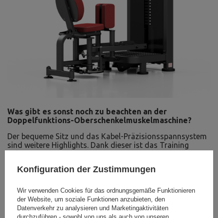
Was gibt es sonst noch zu beachten an der
Doppelfunktions-Oberschenkelmuskelmaschine?
Der bequeme Sitz und das Kabel-Präzisionsspannsystem
sind weitere Highlights. Dank dieser ist das Training
unkompliziert und der Belastungswechsel erfolgt
reibungslos und schnell. Das Gerät arbeitet also
Konfiguration der Zustimmungen
verzögerungsfrei, was für einen aktiven Sportler äußerst
wichtig ist.
Wir verwenden Cookies für das ordnungsgemäße Funktionieren
der Website, um soziale Funktionen anzubieten, den
Datenverkehr zu analysieren und Marketingaktivitäten
durchzuführen - sowohl von uns als auch von unseren