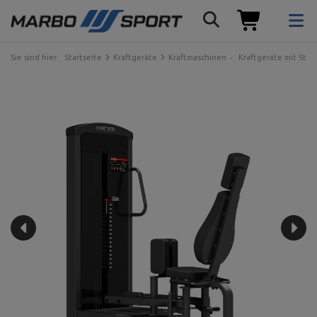
Sie sind hier:
Startseite
Kraftgeräte
Kraftmaschinen
Kraftgeräte mit Ste