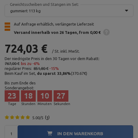
Gewichtsscheiben und Stangen im Set:
gummiert 113 kg
Auf Anfrage erhältlich, verlängerte Lieferzeit
Versand innerhalb von 26 Tagen
from 0,00 €
724,03 €
/
St.
inkl. MwSt.
Der niedrigste Preis in den 30 Tagen vor dem Rabatt:
767,00 €
bis zu -6%
regulärer Preis:
851,80 €
-15%
Beim Kauf im Set,
du sparst
33,86
%
(
370.67
€
)
Bis zum Ende des
Sonderangebot:
23
18
10
26
Tage
Stunden
Minuten
Sekunden
5.00/5
1
IN DEN WARENKORB