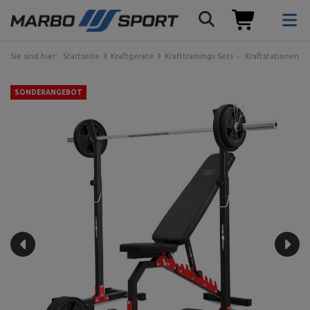
Sie sind hier:
Startseite
Kraftgeräte
Krafttrainings Sets
Kraftstationen
SONDERANGEBOT