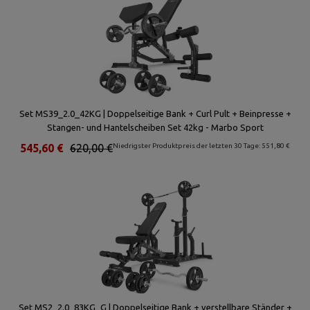
Set MS39_2.0_42KG | Doppelseitige Bank + Curl Pult + Beinpresse +
Stangen- und Hantelscheiben Set 42kg - Marbo Sport
545,60 €
620,00 €
Niedrigster Produktpreis der letzten 30 Tage: 551,80 €
Set MS2_2.0_83KG_G | Doppelseitige Bank + verstellbare Ständer +