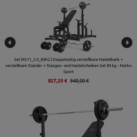
it
Set MS11_2.0_83KG | Doppelseitig verstellbare Hantelbank +
Se
verstellbare Ständer + Stangen- und Hantelscheiben Set 83 kg - Marbo
mi
Sport
827,20 €
940,00 €