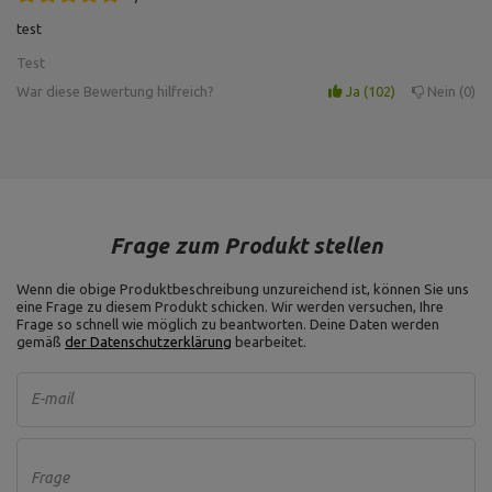
GL
Grifftyp: glatt,
Gewicht: ~11 kg,
test
Griffdurchmesser: 30 mm,
Durchmesser des Platzes für
Test
Hantelscheibe: 30 mm
War diese Bewertung hilfreich?
Ja
102
Nein
0
Gewicht: 10 kg,
Durchmesser: 26 cm,
Dicke: 40 mm,
Material: Grauguss,
Hantelscheibe 10 kg MW-O10-
Durchmesser der Bohrung: 31
kier
mm ,
Art der Hantelscheibe:
Gusseisen,
Frage zum Produkt stellen
Gewichtstoleranz: ~5%
Wenn die obige Produktbeschreibung unzureichend ist, können Sie uns
Grifflänge: 12 cm,
eine Frage zu diesem Produkt schicken. Wir werden versuchen, Ihre
Länge der Teile für Gewichte: 2
Frage so schnell wie möglich zu beantworten.
x 12,5 cm,
Deine Daten werden
Kurzhantelstange mit
gemäß
der Datenschutzerklärung
bearbeitet.
Länge: 40 cm,
Sternverschlüsse 30 mm 40
maximale Belastung: 200 kg,
cm MW-G40-EX-SR
Gewicht: ~2,5 kg,
Verschluss: 2 St.
E-mail
Sternverschluss,
Laderaumdurchmesser: 30 mm
Gewicht: 2,5 kg,
Frage
Durchmesser: 17 cm,