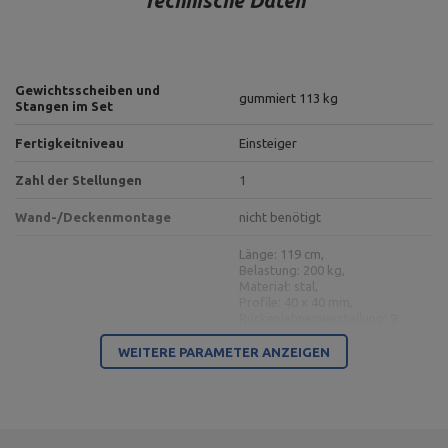
Technische Daten
Gewichtsscheiben und
gummiert 113 kg
Stangen im Set
Fertigkeitniveau
Einsteiger
Zahl der Stellungen
1
Wand-/Deckenmontage
nicht benötigt
Länge: 119 cm,
Belastung: 200 kg,
Materiał: stal,
Profile: 40 x 40 mm,
Rückenlehnenverstellung: 9
Positionen (-22°, 0°, 15°, 25°,
beidseitig verstellbare
35°, 45°, 56°, 67°, 84°),
WEITERE PARAMETER ANZEIGEN
Hantelbank MH-L114
Sitzverstellung: 3 Positionen,
Breite: 40 cm,
Gewicht: 14 kg,
Finish: Pulverbeschichtung,
Rückenlehnenmaße: 81 x 27
cm,
Sitzmaße: 30 x 27 cm,