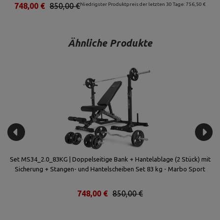
748,00 €
850,00 €
Niedrigster Produktpreis der letzten 30 Tage: 756,50 €
Ähnliche Produkte
el-
Set MS34_2.0_83KG | Doppelseitige Bank + Hantelablage (2 Stück) mit
Se
o
Sicherung + Stangen- und Hantelscheiben Set 83 kg - Marbo Sport
mi
748,00 €
850,00 €