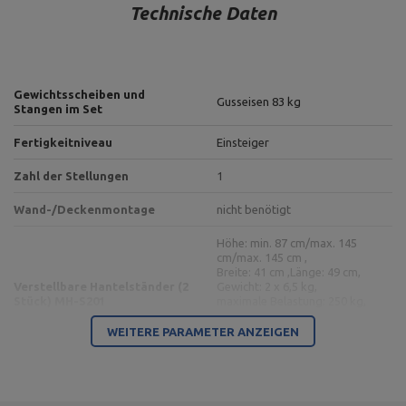
Technische Daten
Gewichtsscheiben und
Gusseisen 83 kg
Stangen im Set
Fertigkeitniveau
Einsteiger
Zahl der Stellungen
1
Wand-/Deckenmontage
nicht benötigt
Höhe: min. 87 cm/max. 145
cm/max. 145 cm ,
Breite: 41 cm ,
Länge: 49 cm,
Verstellbare Hantelständer (2
Gewicht: 2 x 6,5 kg,
Stück) MH-S201
maximale Belastung: 250 kg,
Profil: 40 x 40 mm,
Höhenverstellung: 7 Stufen,
WEITERE PARAMETER ANZEIGEN
Art des Ständers: separat
Höhe: 59 cm,
Breite: 40 cm,
Länge: 45 cm,