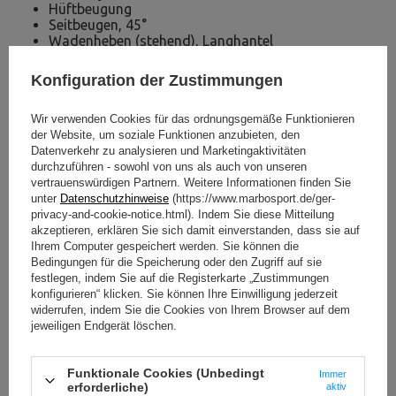
Hüftbeugung
Seitbeugen, 45°
Wadenheben (stehend), Langhantel
Shrugs
Unterarm-Curls (Untergriff), stehend
Konfiguration der Zustimmungen
Kreuzheben mit gestreckten Beinen
Wir verwenden Cookies für das ordnungsgemäße Funktionieren
der Website, um soziale Funktionen anzubieten, den
Datenverkehr zu analysieren und Marketingaktivitäten
durchzuführen - sowohl von uns als auch von unseren
vertrauenswürdigen Partnern. Weitere Informationen finden Sie
unter
Datenschutzhinweise
(https://www.marbosport.de/ger-
privacy-and-cookie-notice.html). Indem Sie diese Mitteilung
akzeptieren, erklären Sie sich damit einverstanden, dass sie auf
Ihrem Computer gespeichert werden. Sie können die
Bedingungen für die Speicherung oder den Zugriff auf sie
festlegen, indem Sie auf die Registerkarte „Zustimmungen
konfigurieren“ klicken. Sie können Ihre Einwilligung jederzeit
widerrufen, indem Sie die Cookies von Ihrem Browser auf dem
jeweiligen Endgerät löschen.
Funktionale Cookies (Unbedingt
Immer
erforderliche)
aktiv