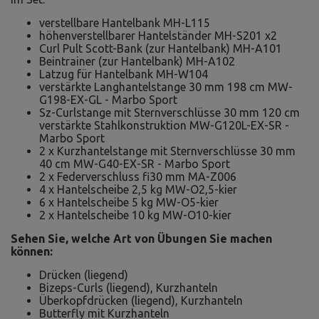
verstellbare Hantelbank MH-L115
höhenverstellbarer Hantelständer MH-S201 x2
Curl Pult Scott-Bank (zur Hantelbank) MH-A101
Beintrainer (zur Hantelbank) MH-A102
Latzug für Hantelbank MH-W104
verstärkte Langhantelstange 30 mm 198 cm MW-
G198-EX-GL - Marbo Sport
Sz-Curlstange mit Sternverschlüsse 30 mm 120 cm
verstärkte Stahlkonstruktion MW-G120L-EX-SR -
Marbo Sport
2 x Kurzhantelstange mit Sternverschlüsse 30 mm
40 cm MW-G40-EX-SR - Marbo Sport
2 x Federverschluss fi30 mm MA-Z006
4 x Hantelscheibe 2,5 kg MW-O2,5-kier
6 x Hantelscheibe 5 kg MW-O5-kier
2 x Hantelscheibe 10 kg MW-O10-kier
Sehen Sie, welche Art von Übungen Sie machen
können:
Drücken (liegend)
Bizeps-Curls (liegend), Kurzhanteln
Überkopfdrücken (liegend), Kurzhanteln
Butterfly mit Kurzhanteln