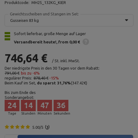
Produktcode:
MH25_132KG_KIER
Gewichtsscheiben und Stangen im Set:
Gusseisen 83 kg
Sofort lieferbar, große Menge auf Lager
Versandbereit heute!
from 0,00 €
746,64 €
/
St.
inkl. MwSt.
Der niedrigste Preis in den 30 Tagen vor dem Rabatt:
791,00 €
bis zu -6%
regulärer Preis:
878,40 €
-15%
Beim Kauf im Set,
du sparst
31,76
%
(
347.42
€
)
Bis zum Ende des
Sonderangebot:
24
14
47
35
Tage
Stunden
Minuten
Sekunden
5.00/5
3