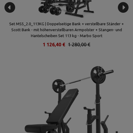
l
Set MS5_2.0_113KG | Doppelseitige Bank + verstellbare Ständer +
S
42
Scott Bank - mit höhenverstellbaren Armpolster + Stangen- und
Hantelscheiben Set 113 kg - Marbo Sport
1 126,40 €
1 280,00 €