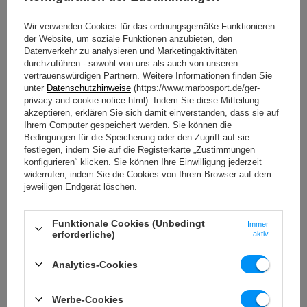
des Trainierenden zugeschnitten;
zuverlässige Sicherung
– sie ermöglicht es Ihnen,
Wir verwenden Cookies für das ordnungsgemäße Funktionieren
eine Serie von Wiederholungen mit der Langhantel
der Website, um soziale Funktionen anzubieten, den
sicher zu beginnen und die Hantel effizient
Datenverkehr zu analysieren und Marketingaktivitäten
abzusetzen, auch wenn Sie eine Bewegung nicht
durchzuführen - sowohl von uns als auch von unseren
vollständig ausführen;
vertrauenswürdigen Partnern. Weitere Informationen finden Sie
die Möglichkeit der Gewichtsaufbewahrung
–
unter
Datenschutzhinweise
(https://www.marbosport.de/ger-
auf 2 stabilen Stangen können Sie Ihr eigenes
privacy-and-cookie-notice.html). Indem Sie diese Mitteilung
Gewicht sicher ablegen.
akzeptieren, erklären Sie sich damit einverstanden, dass sie auf
Ihrem Computer gespeichert werden. Sie können die
Stangen und Hantelscheiben Set 83 kg
Bedingungen für die Speicherung oder den Zugriff auf sie
Der Satz von verstärkten Stangen und gummierten
festlegen, indem Sie auf die Registerkarte „Zustimmungen
Hantelscheiben enthält alles, was jeder Profi-Sportler
konfigurieren“ klicken. Sie können Ihre Einwilligung jederzeit
oder Amateur braucht, um ein zufriedenstellendes,
widerrufen, indem Sie die Cookies von Ihrem Browser auf dem
vollwertiges Training auf hohem Niveau durchzuführen.
jeweiligen Endgerät löschen.
Drei Arten von Stangen und Hantelscheiben höchster
Qualität in unterschiedlichen Gewichtsklassen
Funktionale Cookies (Unbedingt
Immer
ermöglichen es Ihnen, die Art der durchgeführten
erforderliche)
aktiv
Übungen sowie deren Intensität an Ihre Erwartungen
anzupassen.
Analytics-Cookies
Die mit Gummiüberzug ausgestatteten Hantelscheiben
dämpfen Geräusche und schützen Ihren Boden vor
Werbe-Cookies
Kratzern.