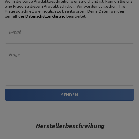
Wenn die obige Produktbeschreibung unzureichend ist, können Sie uns
Dicke: 40 mm,
eine Frage zu diesem Produkt schicken. Wir werden versuchen, Ihre
Material: Grauguss,
Frage so schnell wie möglich zu beantworten.
Deine Daten werden
Art der Hantelscheibe:
gemäß
der Datenschutzerklärung
bearbeitet.
Gusseisen,
Hantelscheibe 10 kg MW-O10-
Gewichtstoleranz: ~5%,
kier
Gewicht: 10 kg,
E-mail
Durchmesser der Bohrung: 31
mm ,
Durchmesser: 26 cm
Material: Stahl,
Frage
Passende Griffe: Durchmesser
30 mm,
Federverschluss,
Federverschluss fi30 mm MA-
Korrosionsschutz:
Z006
galvanisches Zink,
Durchmesser der Stange: 4
mm,
Innendurchmesser: 30 mm
SENDEN
Grifflänge: 12 cm,
Länge der Teile für Gewichte: 2
x 12,5 cm,
Kurzhantelstange mit
Länge: 40 cm,
Herstellerbeschreibung
Sternverschlüsse 30 mm 40
maximale Belastung: 200 kg,
cm MW-G40-EX-SR
Gewicht: ~2,5 kg,
Verschluss: 2 St.