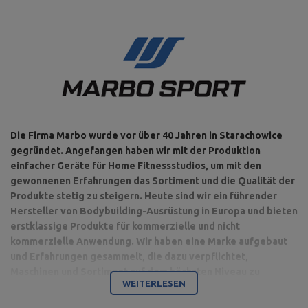
Sternverschluss,
Laderaumdurchmesser: 30 mm
Grifflänge: 129 cm,
Länge der Teile für Gewichte: 2
x 33,5 cm,
Verstärkte Langhantelstange
Länge: 198 cm,
30 mm 198 cm MW-G198-EX-
Maximale Belastung: 200 kg,
GL
Grifftyp: glatt,
Gewicht: ~11 kg,
Griffdurchmesser: 30 mm,
Durchmesser des Platzes für
Hantelscheibe: 30 mm
Die Firma Marbo wurde vor über 40 Jahren in Starachowice
gegründet. Angefangen haben wir mit der Produktion
Grifflänge: 80 cm,
Länge der Teile für Gewichte: 2
einfacher Geräte für Home Fitnessstudios, um mit den
x 19 cm,
gewonnenen Erfahrungen das Sortiment und die Qualität der
Länge: 120 cm,
Sz-Curlstange mit
Produkte stetig zu steigern. Heute sind wir ein führender
Maximale Belastung: 120 kg,
Sternverschlüsse 30 mm 120
maximale Belastung: 200 kg,
Hersteller von Bodybuilding-Ausrüstung in Europa und bieten
cm verstärkte
Typ: Curlstange,
Stahlkonstruktion MW-
erstklassige Produkte für kommerzielle und nicht
Gewicht: ~ 7 kg,
G120L-EX-SR
kommerzielle Anwendung. Wir haben eine Marke aufgebaut
Verschluss: 2 St.
Sternverschluss,
und Erfahrungen gesammelt, die dazu verpflichtet,
Durchmesser des Platzes für
Maschinen und Sortiment auf dem höchsten Niveau zu
Hantelscheibe: 30 mm
WEITERLESEN
produzieren.