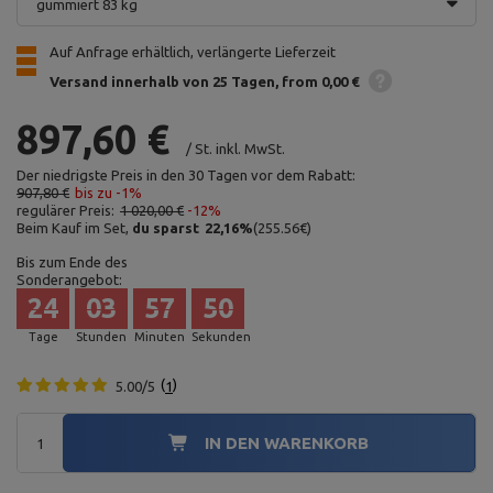
gummiert 83 kg
Auf Anfrage erhältlich, verlängerte Lieferzeit
Versand innerhalb von 25 Tagen
from 0,00 €
897,60 €
/
St.
inkl. MwSt.
Der niedrigste Preis in den 30 Tagen vor dem Rabatt:
907,80 €
bis zu -1%
regulärer Preis:
1 020,00 €
-12%
Beim Kauf im Set,
du sparst
22,16
%
(
255.56
€
)
Bis zum Ende des
Sonderangebot:
24
03
57
49
Tage
Stunden
Minuten
Sekunden
5.00/5
1
IN DEN WARENKORB