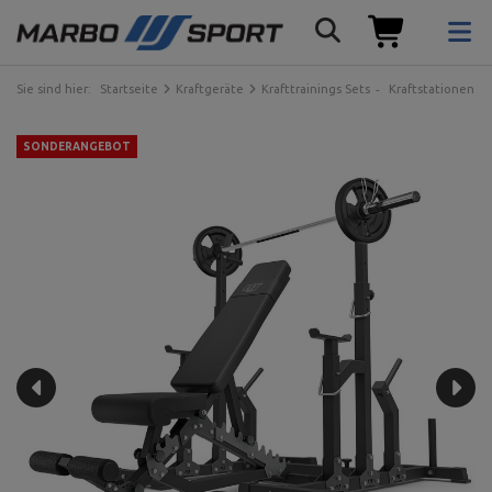
Sie sind hier:
Startseite
Kraftgeräte
Krafttrainings Sets
Kraftstationen
SONDERANGEBOT